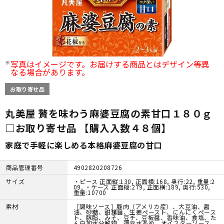
写真はイメージです。お届けする商品とはデザイン等異
なる場合があります。
お取り寄せ品
丸美屋 贅を味わう麻婆豆腐の素甘口１８０ｇ
□お取り寄せ品 【購入入数４８個】
家庭で手軽に楽しめる本格麻婆豆腐の甘口
商品管理番号
4902820208726
サイズ
・ピース 正面縦:130, 正面横:168, 奥行:22, 重量:2
09, ・ケース 正面縦:279, 正面横:189, 奥行:530,
重量:10700
素材
［調味ソース］豚肉（アメリカ産）、大豆油、醤
油、砂糖、甜麺醤、生姜ペースト、にんにくペース
ト、豚脂、みそ、豆チ、豆板醤、香味油、食塩、た
ん白加水分解物、還元水あめ、オイスターソース、