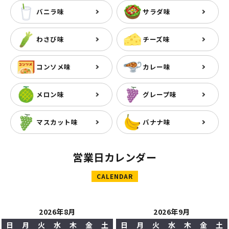
バニラ味
サラダ味
わさび味
チーズ味
コンソメ味
カレー味
メロン味
グレープ味
マスカット味
バナナ味
営業日カレンダー
CALENDAR
2026年8月
2026年9月
日
月
火
水
木
金
土
日
月
火
水
木
金
土