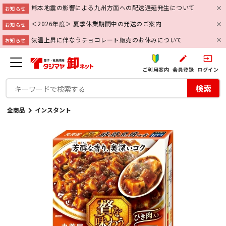
熊本地震の影響による九州方面への配送遅延発生について
お知らせ
＜2026年度＞ 夏季休業期間中の発送のご案内
お知らせ
気温上昇に伴なうチョコレート販売のお休みについて
お知らせ
create
input
ご利用案内
会員登録
ログイン
検索
全商品
インスタント