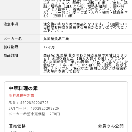
エキス（チキン、酵母）、胡椒、山椒、ごま油、鶏
脂／増粘剤（加工でん粉、増粘多糖類）、調味料
（アミノ酸等）、着色料（カロチノイド、カラメ
ル）、（一部に小麦・ごま・大豆・鶏肉・豚肉を含
む）［別添］山椒
注意事項
注文後のお取り寄せ商品となります。（1週間～10
日程度お時間を頂戴する場合がございますのでご了
承下さい）。
メーカー名
丸美屋食品工業
賞味期限
12ヶ月
商品詳細
商品名: 丸美屋 贅を味わう麻婆豆腐の素甘口１８０
ｇ □お取り寄せ品 【購入入数４８個】, ブランド
名: 丸美屋食品工業, 内容量: 180g, アレルゲン: , 栄
養成分: , エネルギー: , たんぱく質: , 脂質: , 炭水化
物:, ナトリウム: , 保存方法: 直射日光および高温多
湿の場所を避けて保存
中華料理の素
軽減税率対象
品番
4902820208726
JANコード
4902820208726
メーカー希望小売価格
270円
販売価格
会員のみ公開