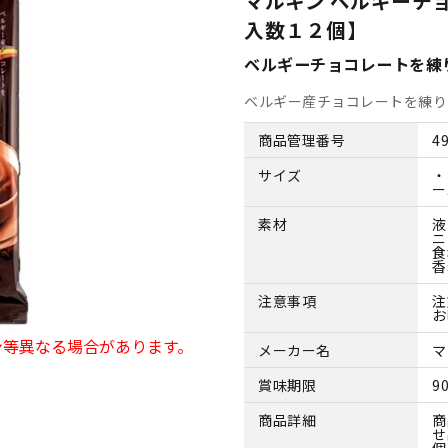
マルキン ベルギーチ
入数１２個】
ベルギーチョコレートを練
ベルギー産チョコレートを練り
商品管理番号
4
サイズ
・
ー
素材
液
ニ
食
香
注意事項
注
お
ン等異なる場合があります。
メーカー名
マ
賞味期限
9
商品詳細
商
せ
個