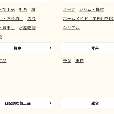
・加工品
もち
粉
スープ
ジャム・蜂蜜
け・お茶漬け
のり
ホームメイド（業務用を除
・煮干し
水産乾物
シリアル
物
鮮魚
青果
工品
野菜
果物
日配調理加工品
雑貨