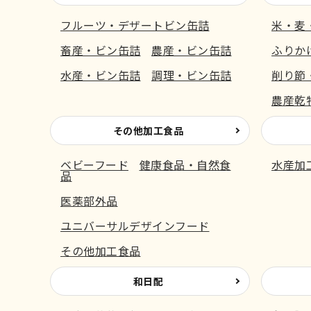
フルーツ・デザートビン缶詰
米・麦
畜産・ビン缶詰
農産・ビン缶詰
ふりか
水産・ビン缶詰
調理・ビン缶詰
削り節
農産乾
その他加工食品
ベビーフード
健康食品・自然食
水産加
品
医薬部外品
ユニバーサルデザインフード
その他加工食品
和日配