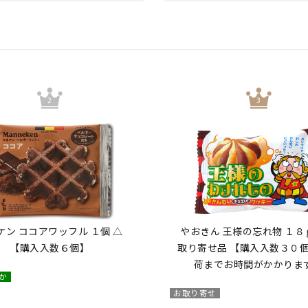
ケン ココアワッフル １個 △
やおきん 王様の忘れ物 １８
【購入入数６個】
取り寄せ品 【購入入数３０
荷までお時間がかかりま
か
お取り寄せ