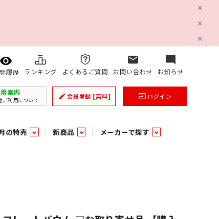
mail
mode_comment
ランキング
よくあるご質問
お問い合わせ
お知らせ
覧履歴
利用案内
会員登録
[無料]
ログイン
create
input
他ご利用について
月の特売
新商品
メーカーで探す
乳製品
和日配
日配調理加工品
バラ６０５
つまみ菓子・珍味
ケット
ング
の他加工食品
の他加工食品
ミネラルウォーター
雑貨季節品
うまみ調味料
袋ビスケット
業務用雑貨
ベビー用品
パン・生菓子
パン・生菓子
乾燥期の必需品！のど飴特集
果汁・トマト・野菜飲料
風味調味料（だしの素）
スナック
洗面浴室用品
みりん
みりん
米菓
鮮魚
鮮魚
連
文具
玩具
スポーツ用品
家庭補修
すべての業務用
すべての麺類
すべてのあ行