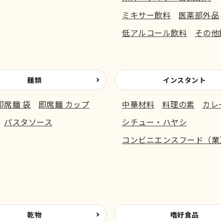
ミキサー飲料
医薬部外品
低アルコール飲料
その他
麺類
インスタント
即席麺 袋
即席麺 カップ
中華材料
料理の素
カレ
パスタソース
シチュー・ハヤシ
コンビニエンスフード（業
乾物
嗜好食品