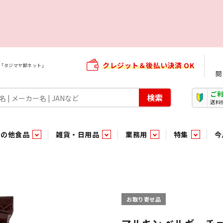
クレジット＆後払い決済 OK
屋「タジマヤ卸ネット」
閲
ご
検索
送料
その他食品
雑貨・日用品
業務用
特集
今
・生菓子
ま行
や行
加工食品ギフト
ら行
わ行
その他加工食品
鮮魚
青果
）
用品
タソース
キャンディ
紅茶・ココア飲料
ソース
エナジードリンク特集
嗜好食品
嗜好食品
和風調味料・洋風調味料・合せ調味料・香辛料・カレー類・エ
紙・生理用品
トマト製品
玩具菓子
嗜好飲料
嗜好飲料
茶系飲料
防臭・芳香剤
食用油
小箱・小袋ビスケット
飲料水
飲料水
東京のご当地お菓子
機能性飲料
食酢
菓子
菓子
殺虫・防虫剤
マヨネーズ
加工食品ギフト
加工食品ギフト
スポーツドリンク
お酒に合う！お
パッケージビス
化粧品
ドレッシ
そ
そ
お取り寄せ品
ジナル商品（PB）
菓子
き物
その他飲料水
チルド飲料・デザート
チルド飲料・デザート
珍味
家庭消耗雑貨
吊下げ専用品
おすすめ・イチオシ商品
軽衣料
和日配
和日配
輸入品
台所用品
日配調理加工品
日配調理加工品
駄菓子
清掃用品
その他菓子
電気関