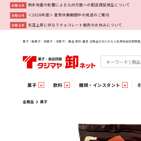
熊本地震の影響による九州方面への配送遅延発生について
お知らせ
＜2026年度＞ 夏季休業期間中の発送のご案内
お知らせ
気温上昇に伴なうチョコレート販売のお休みについて
お知らせ
菓子（駄菓子・和菓子・洋菓子）,食品.飲料.雑貨.日用品の仕入れなら会員制総合卸問
菓子
飲料
麺類・インスタント
菓子
飲料水
麺類
調味料
雑貨
業務用
特集
今月の特売
新商品
あ行
パン・生菓子
インスタント
ペット関連
か行
嗜好飲料
ビン・缶詰
業務用非食品
さ行
チルド飲料・デザート
業務用非食品
乾物
た行
嗜好食品
な行
は行
パン
全商品
菓子
チョコレート
炭酸飲料
乾麺
砂糖
洗剤
めん類・缶詰・びん詰・惣菜・乾物・その他（業務用
駄菓子特集
調味料
調味料
あ
い
即席麺 袋
甘味料
ヘアケア
インスタント
インスタント
う
濃縮・乳酸・乳飲料
切って使える！つり下げ４連・5連菓子
袋チョコ
え
塩
スキンケア
即席麺 カップ
お
味噌
ビン・缶詰
ビン・缶詰
ポケット
醤油
浴用剤
コーヒー飲料
パスタ
つゆ
ガム
麺類
麺類
口中衛生
たれ
パス
飴・
乾物
乾物
焼き菓子
ミキサー飲料
みりん風調味料
トイレ用品
当たり・占い付きのラッキーお菓子
青果
青果
ペット関連
ペット関連
半生菓子
洗濯用品
医薬部外品
香辛料
雑貨
雑貨
ポリドリンク／ゼリー
小物家具
業務用非食品
業務用非食品
低アルコール飲料
タジマヤ オリ
傘・袋物
業務用
業務用
豆
履
雑貨ギフト
その他雑貨