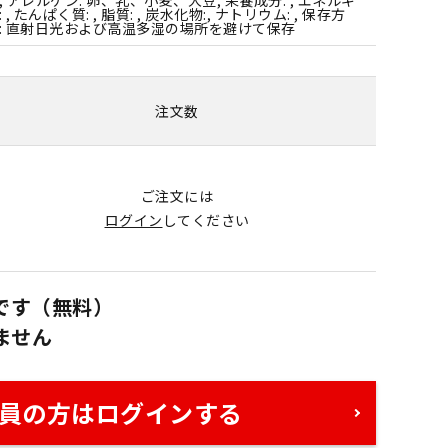
: , たんぱく質: , 脂質: , 炭水化物:, ナトリウム: , 保存方
: 直射日光および高温多湿の場所を避けて保存
注文数
ご注文には
ログイン
してください
です（無料）
ません
員の方はログインする