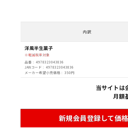
内訳
洋風半生菓子
軽減税率対象
品番
4978323043836
JANコード
4978323043836
メーカー希望小売価格
350円
当サイトは
月額
新規会員登録して価