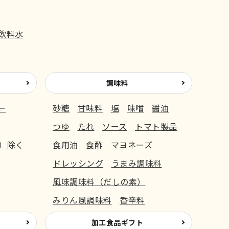
飲料水
調味料
ー
砂糖
甘味料
塩
味噌
醤油
つゆ
たれ
ソース
トマト製品
）除く
食用油
食酢
マヨネーズ
ドレッシング
うまみ調味料
風味調味料（だしの素）
みりん風調味料
香辛料
加工食品ギフト