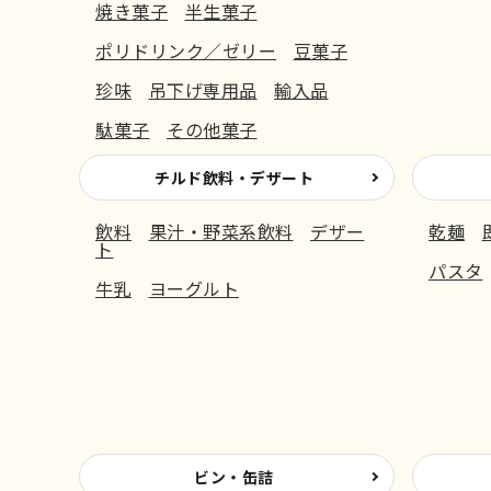
焼き菓子
半生菓子
ポリドリンク／ゼリー
豆菓子
珍味
吊下げ専用品
輸入品
駄菓子
その他菓子
チルド飲料・デザート
飲料
果汁・野菜系飲料
デザー
乾麺
ト
パスタ
牛乳
ヨーグルト
ビン・缶詰