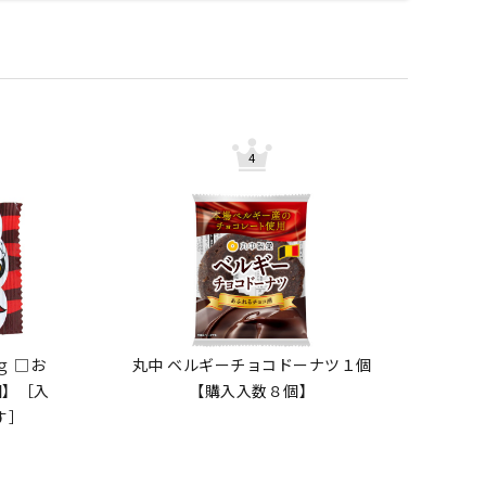
ｇ □お
丸中 ベルギーチョコドーナツ１個
個】［入
【購入入数８個】
す］