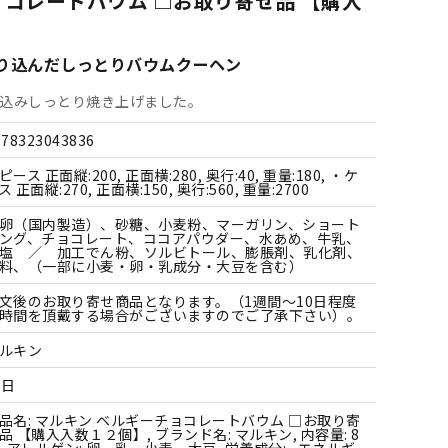
ョコレートバウム □お取り寄せ品 【購入
すべての飲料水
すべての調味料
すべての菓子
すべての雑貨
り込んだしっとりバウムクーヘン
込みしっとり焼き上げました。
978323043836
ピース 正面縦:200, 正面横:280, 奥行:40, 重量:180, ・ケ
ス 正面縦:270, 正面横:150, 奥行:560, 重量:2700
卵（国内製造）、砂糖、小麦粉、マーガリン、ショート
ング、チョコレート、ココアパウダー、水あめ、牛乳、
塩 ／ 加工でん粉、ソルビトール、膨脹剤、乳化剤、
料、（一部に小麦・卵・乳成分・大豆を含む）
文後のお取り寄せ商品となります。（1週間～10日程度
時間を頂戴する場合がございますのでご了承下さい）。
ルキン
0日
品名: マルキン ベルギーチョコレートバウム □お取り寄
品 【購入入数１２個】, ブランド名: マルキン, 内容量: 8
, アレルゲン: 卵、乳、小麦、大豆, 栄養成分: , エネルギ