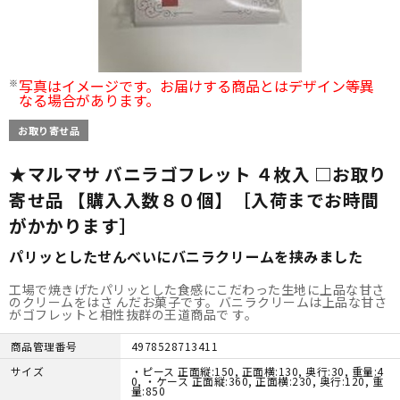
写真はイメージです。お届けする商品とはデザイン等異
なる場合があります。
お取り寄せ品
★マルマサ バニラゴフレット ４枚入 □お取り
寄せ品 【購入入数８０個】［入荷までお時間
がかかります］
パリッとしたせんべいにバニラクリームを挟みました
工場で焼きげたパリッとした食感にこだわった生地に上品な甘さ
のクリームをはさ んだお菓子です。バニラクリームは上品な甘さ
がゴフレットと相性抜群の王道商品で す。
商品管理番号
4978528713411
サイズ
・ピース 正面縦:150, 正面横:130, 奥行:30, 重量:4
0, ・ケース 正面縦:360, 正面横:230, 奥行:120, 重
量:850