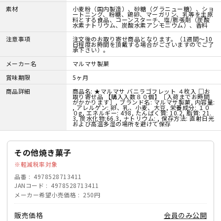
素材
小麦粉（国内製造）、砂糖（グラニュー糖）、ショ
ートニング、粉糖、鶏卵、マーガリン、乳等を主原
料とする食品、コーンスターチ、塩/膨張剤（炭酸
水素ナトリウム、炭酸水素アンモニウム）、香料
注意事項
注文後のお取り寄せ商品となります。（1週間～10
日程度お時間を頂戴する場合がございますのでご了
承下さい）。
メーカー名
マルマサ製菓
賞味期限
5ヶ月
商品詳細
商品名: ★マルマサ バニラゴフレット ４枚入 □お
取り寄せ品 【購入入数８０個】［入荷までお時間
がかかります］, ブランド名: マルマサ製菓, 内容量:
, アレルゲン: 卵、乳、小麦、大豆, 栄養成分: １０
０g, エネルギー: 498, たんぱく質: 10.2, 脂質: 21.
3, 炭水化物:66.3, ナトリウム: , 保存方法: 直射日光
および高温多湿の場所を避けて保存
その他焼き菓子
軽減税率対象
品番
4978528713411
JANコード
4978528713411
メーカー希望小売価格
250円
販売価格
会員のみ公開