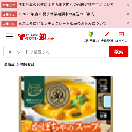
熊本地震の影響による九州方面への配送遅延発生について
お知らせ
＜2026年度＞ 夏季休業期間中の発送のご案内
お知らせ
気温上昇に伴なうチョコレート販売のお休みについて
お知らせ
create
input
ご利用案内
会員登録
ログイン
検索
全商品
嗜好食品