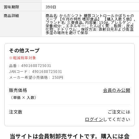
賞味期限
390日
商品詳細
商品名: からだシフト 糖質コントロールかぼちゃの
スープ 【今月の特売 嗜好食品】 【購入入数５個】,
ブランド名: 三菱食品, 内容量: 150g, アレルゲン: ,
栄養成分: , エネルギー: , たんぱく質: , 脂質: , 炭水
化物:, ナトリウム: , 保存方法: 直射日光および高温
多湿の場所を避けて保存
その他スープ
軽減税率対象
品番
4901688725031
JANコード
4901688725031
メーカー希望小売価格
250円
販売価格
会員のみ公開
（単価 × 入数）
注文数
ご注文には
ログイン
してください
当サイトは会員制卸売サイトです。購入には会