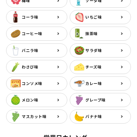
梅味
ソーダ味
コーラ味
いちご味
コーヒー味
抹茶味
バニラ味
サラダ味
わさび味
チーズ味
コンソメ味
カレー味
メロン味
グレープ味
マスカット味
バナナ味