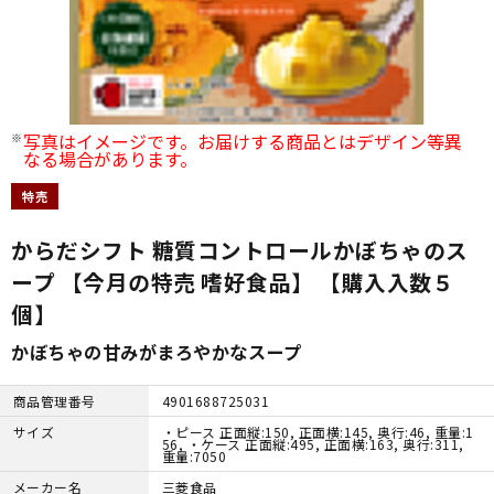
写真はイメージです。お届けする商品とはデザイン等異
なる場合があります。
特売
からだシフト 糖質コントロールかぼちゃのス
ープ 【今月の特売 嗜好食品】 【購入入数５
個】
かぼちゃの甘みがまろやかなスープ
商品管理番号
4901688725031
サイズ
・ピース 正面縦:150, 正面横:145, 奥行:46, 重量:1
56, ・ケース 正面縦:495, 正面横:163, 奥行:311,
重量:7050
メーカー名
三菱食品