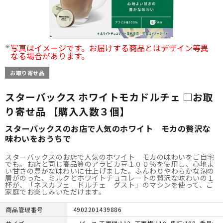
写真はイメージです。お届けする商品とはデザイン等異
なる場合があります。
お取り寄せ品
スターバックス ホワイトモカドルチェ □お取
り寄せ品 【購入入数３個】
スターバックスのお店で人気のホワイト モカの贅沢な
味わいをおうちで
スターバックスのお店で人気のホワイト モカの味わいをご自宅
でも。お店と同じ高品質のアラビカ豆１００％を使用し、心地よ
い甘さの豊かな味わいに仕上げました。ふんわりやわらかな泡の
層がのった、ミルクとホワイトチョコレートの贅沢な味わいの１
杯が、「ネスカフェ ドルチェ グスト」のマシンを使って、ご
家庭でお楽しみいただけます。
商品管理番号
4902201439886