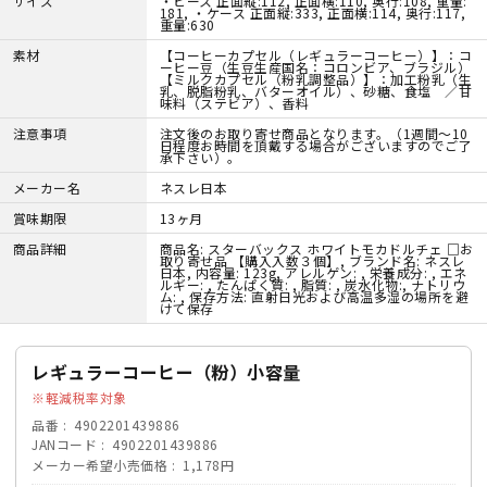
サイズ
・ピース 正面縦:112, 正面横:110, 奥行:108, 重量:
181, ・ケース 正面縦:333, 正面横:114, 奥行:117,
重量:630
素材
【コーヒーカプセル（レギュラーコーヒー）】：コ
ーヒー豆（生豆生産国名：コロンビア、ブラジル）
【ミルクカプセル（粉乳調整品）】：加工粉乳（生
乳、脱脂粉乳、バターオイル）、砂糖、食塩 ／甘
味料（ステビア）、香料
注意事項
注文後のお取り寄せ商品となります。（1週間～10
日程度お時間を頂戴する場合がございますのでご了
承下さい）。
メーカー名
ネスレ日本
賞味期限
13ヶ月
商品詳細
商品名: スターバックス ホワイトモカドルチェ □お
取り寄せ品 【購入入数３個】, ブランド名: ネスレ
日本, 内容量: 123g, アレルゲン: , 栄養成分: , エネ
ルギー: , たんぱく質: , 脂質: , 炭水化物:, ナトリウ
ム: , 保存方法: 直射日光および高温多湿の場所を避
けて保存
レギュラーコーヒー（粉）小容量
軽減税率対象
品番
4902201439886
JANコード
4902201439886
メーカー希望小売価格
1,178円