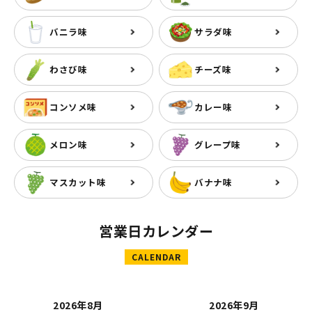
バニラ味
サラダ味
わさび味
チーズ味
コンソメ味
カレー味
メロン味
グレープ味
マスカット味
バナナ味
営業日カレンダー
CALENDAR
2026年8月
2026年9月