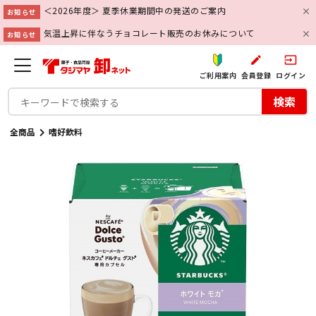
＜2026年度＞ 夏季休業期間中の発送のご案内
お知らせ
気温上昇に伴なうチョコレート販売のお休みについて
お知らせ
create
input
ご利用案内
会員登録
ログイン
検索
全商品
嗜好飲料