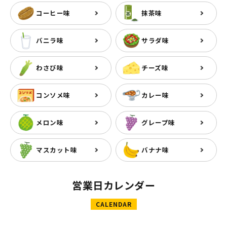
コーヒー味
抹茶味
バニラ味
サラダ味
わさび味
チーズ味
コンソメ味
カレー味
メロン味
グレープ味
マスカット味
バナナ味
営業日カレンダー
CALENDAR