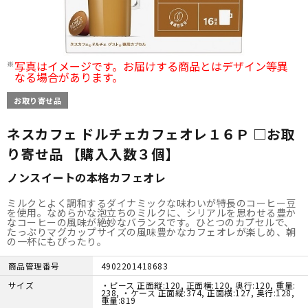
写真はイメージです。お届けする商品とはデザイン等異
なる場合があります。
お取り寄せ品
ネスカフェ ドルチェカフェオレ１６Ｐ □お取
り寄せ品 【購入入数３個】
ノンスイートの本格カフェオレ
ミルクとよく調和するダイナミックな味わいが特長のコーヒー豆
を使用。なめらかな泡立ちのミルクに、シリアルを思わせる豊か
なコーヒーの風味が絶妙なバランスです。ひとつのカプセルで、
たっぷりマグカップサイズの風味豊かなカフェオレが楽しめ、朝
の一杯にもぴったり。
商品管理番号
4902201418683
サイズ
・ピース 正面縦:120, 正面横:120, 奥行:120, 重量:
238, ・ケース 正面縦:374, 正面横:127, 奥行:128,
重量:819