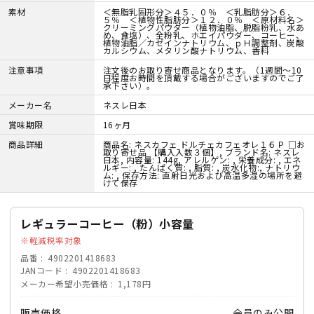
素材
＜無脂乳固形分＞４５．０％ ＜乳脂肪分＞６．
５％ ＜植物性脂肪分＞１２．０％ ＜原材料名＞
クリーミングパウダー（植物油脂、脱脂粉乳、水あ
め、食塩）、全粉乳、ホエイパウダー、コーヒー、
植物油脂／カゼインナトリウム、ｐＨ調整剤、炭酸
カルシウム、メタリン酸ナトリウム、香料
注意事項
注文後のお取り寄せ商品となります。（1週間～10
日程度お時間を頂戴する場合がございますのでご了
承下さい）。
メーカー名
ネスレ日本
賞味期限
16ヶ月
商品詳細
商品名: ネスカフェ ドルチェカフェオレ１６Ｐ □お
取り寄せ品 【購入入数３個】, ブランド名: ネスレ
日本, 内容量: 144g, アレルゲン: , 栄養成分: , エネ
ルギー: , たんぱく質: , 脂質: , 炭水化物:, ナトリウ
ム: , 保存方法: 直射日光および高温多湿の場所を避
けて保存
レギュラーコーヒー（粉）小容量
軽減税率対象
品番
4902201418683
JANコード
4902201418683
メーカー希望小売価格
1,178円
販売価格
会員のみ公開