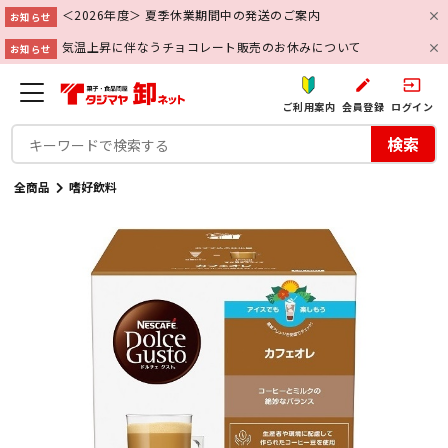
＜2026年度＞ 夏季休業期間中の発送のご案内
お知らせ
気温上昇に伴なうチョコレート販売のお休みについて
お知らせ
create
input
ご利用案内
会員登録
ログイン
検索
全商品
嗜好飲料