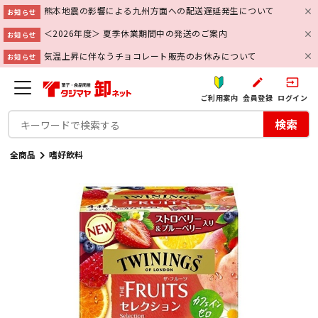
熊本地震の影響による九州方面への配送遅延発生について
お知らせ
＜2026年度＞ 夏季休業期間中の発送のご案内
お知らせ
気温上昇に伴なうチョコレート販売のお休みについて
お知らせ
create
input
ご利用案内
会員登録
ログイン
検索
全商品
嗜好飲料