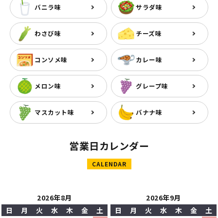
バニラ味
サラダ味
わさび味
チーズ味
コンソメ味
カレー味
メロン味
グレープ味
マスカット味
バナナ味
営業日カレンダー
CALENDAR
2026年8月
2026年9月
日
月
火
水
木
金
土
日
月
火
水
木
金
土