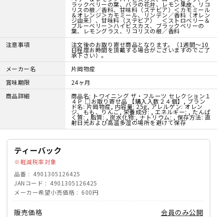
ラックベリーの葉、バラの花弁、レモン果皮、リコ
リスの根／香料、甘味料（ステビア）＜カモミール
＆オレンジ＞カモミール、リンデン／香料（オレン
ジ由来）、甘味料（ステビア） ＜ストロベリー＆
ブルーベリー＞ハイビスカス、ブラックベリーの
葉、レモングラス、リコリスの根／香料
注意事項
注文後のお取り寄せ商品となります。（1週間～10
日程度お時間を頂戴する場合がございますのでご了
承下さい）。
メーカー名
片岡物産
賞味期限
24ヶ月
商品詳細
商品名: トワイニング ザ・フルーツ セレクション１
４Ｐ □お取り寄せ品 【購入入数２４個】, ブラン
ド名: 片岡物産, 内容量: 25g, アレルゲン: オレン
ジ、もも、りんご, 栄養成分: , エネルギー: , たんぱ
く質: , 脂質: , 炭水化物:, ナトリウム: , 保存方法: 直
射日光および高温多湿の場所を避けて保存
ティーバック
軽減税率対象
品番
4901305126425
JANコード
4901305126425
メーカー希望小売価格
600円
販売価格
会員のみ公開