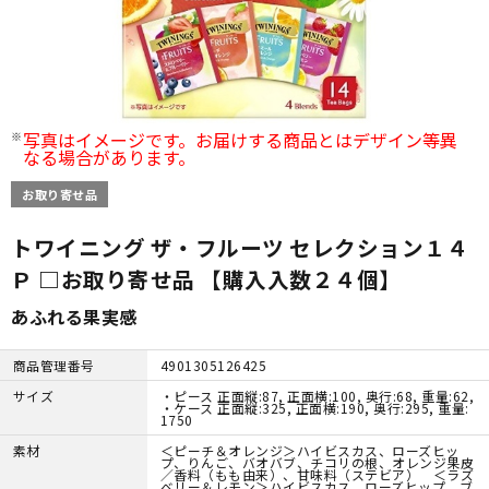
写真はイメージです。お届けする商品とはデザイン等異
なる場合があります。
お取り寄せ品
トワイニング ザ・フルーツ セレクション１４
Ｐ □お取り寄せ品 【購入入数２４個】
あふれる果実感
商品管理番号
4901305126425
サイズ
・ピース 正面縦:87, 正面横:100, 奥行:68, 重量:62,
・ケース 正面縦:325, 正面横:190, 奥行:295, 重量:
1750
素材
＜ピーチ＆オレンジ＞ハイビスカス、ローズヒッ
プ、りんご、バオバブ、チコリの根、オレンジ果皮
／香料（もも由来）、甘味料（ステビア） ＜ラズ
ベリー＆レモン＞ハイビスカス、ローズヒップ、ブ