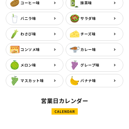
コーヒー味
抹茶味
バニラ味
サラダ味
わさび味
チーズ味
コンソメ味
カレー味
メロン味
グレープ味
マスカット味
バナナ味
営業日カレンダー
CALENDAR