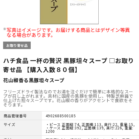
写真はイメージです。お届けする商品とはデザイン等異
なる場合があります。
お取り寄せ品
ハチ食品 一杯の贅沢 黒豚坦々スープ □お取り
寄せ品 【購入入数８０個】
花山椒香る黒豚坦々スープ
フリーズドライ製法なのでお湯を注ぐだけで簡単に本格的なスー
プが召し上がれます。具材に国産の黒豚を使用し、特製芝麻醤で
仕上げた担々スープです。花山椒の香りがアクセントで食欲をそ
そります。
商品管理番号
4902688500185
サイズ
・ピース 正面縦:74, 正面横:113, 奥行:22, 重量:15,
・ケース 正面縦:392, 正面横:139, 奥行:226, 重量:
1200