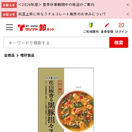
＜2026年度＞ 夏季休業期間中の発送のご案内
お知らせ
気温上昇に伴なうチョコレート販売のお休みについて
お知らせ
create
input
ご利用案内
会員登録
ログイン
検索
全商品
嗜好食品