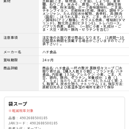
素材
芝麻醤(ごま、植物油、ごま油)、しょうゆ、麦芽
糖、ねりごま、米みそ、食塩、でん粉、調味豆板
醤、砂糖、粉末油脂、ポーク香味調味料、ごま油、
チキンブイヨン、花椒粉末(花椒、陳皮)、調味テン
メンジャン、たん白加水分解物、香辛料、具(豚肉
（国産）、ほうれん草、ねぎ、ごま、赤ピーマン)
／調味料(アミノ酸等)、カラメル色素、増粘剤(タマ
リンド)、酸化防止剤(ビタミンE)、トレハロース、
パプリカ色素、香料、（一部に小麦・乳成分・ご
ま・大豆・鶏肉・豚肉・ゼラチンを含む）
注意事項
注文後のお取り寄せ商品となります。（1週間～10
日程度お時間を頂戴する場合がございますのでご了
承下さい）。
メーカー名
ハチ食品
賞味期限
24ヶ月
商品詳細
商品名: ハチ食品 一杯の贅沢 黒豚坦々スープ □お
取り寄せ品 【購入入数８０個】, ブランド名: ハチ
食品, 内容量: 13.5g, アレルゲン: 小麦、ごま、大
豆、鶏肉、豚肉、ゼラチン, 栄養成分: １食（１
３．５ｇ）当たり, エネルギー: 65, たんぱく質: 2.
5, 脂質: 4, 炭水化物:5, ナトリウム: 1.8, 保存方法:
直射日光および高温多湿の場所を避けて保存
袋スープ
軽減税率対象
品番
4902688500185
JANコード
4902688500185
参考上代
オープン