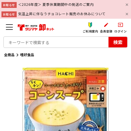
＜2026年度＞ 夏季休業期間中の発送のご案内
お知らせ
気温上昇に伴なうチョコレート販売のお休みについて
お知らせ
create
input
ご利用案内
会員登録
ログイン
検索
全商品
嗜好食品