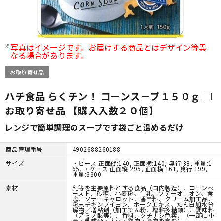
写真はイメージです。お届けする商品とはデザイン等異
なる場合があります。
お取り寄せ品
ハチ食品 らくチン！ コーンスープ１５０ｇ □
お取り寄せ品 【購入入数２０個】
レンジで簡単調理のスープです袋ごと温めるだけ
商品管理番号
4902688260188
サイズ
・ピース 正面縦:140, 正面横:140, 奥行:38, 重量:1
55, ・ケース 正面縦:295, 正面横:161, 奥行:199,
重量:3300
素材
乳等を主要原料とする食品（国内製造）、コーンペ
ースト、砂糖、小麦粉、牛乳、ソテーオニオン、食
塩、ソテーキャロット、香辛料、クリーム加工品、
粉末チキンブイヨン、ポークエキス、たん白加水分
解物／増粘剤（加工でん粉、増粘多糖類）、調味料
（アミノ酸等）、香料、クチナシ色素、（一部に小
麦・乳成分・大豆・鶏肉・豚肉を含む）