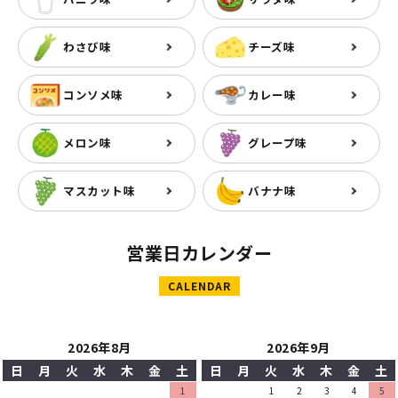
わさび味
チーズ味
コンソメ味
カレー味
メロン味
グレープ味
マスカット味
バナナ味
営業日カレンダー
CALENDAR
2026年8月
2026年9月
日
月
火
水
木
金
土
日
月
火
水
木
金
土
1
1
2
3
4
5