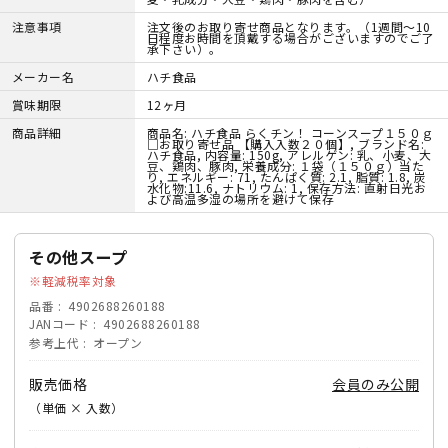
注意事項
注文後のお取り寄せ商品となります。（1週間～10
日程度お時間を頂戴する場合がございますのでご了
承下さい）。
メーカー名
ハチ食品
賞味期限
12ヶ月
商品詳細
商品名: ハチ食品 らくチン！ コーンスープ１５０ｇ
□お取り寄せ品 【購入入数２０個】, ブランド名:
ハチ食品, 内容量: 150g, アレルゲン: 乳、小麦、大
豆、鶏肉、豚肉, 栄養成分: １袋（１５０ｇ）当た
り, エネルギー: 71, たんぱく質: 2.1, 脂質: 1.8, 炭
水化物:11.6, ナトリウム: 1, 保存方法: 直射日光お
よび高温多湿の場所を避けて保存
その他スープ
軽減税率対象
品番
4902688260188
JANコード
4902688260188
参考上代
オープン
販売価格
会員のみ公開
（単価 × 入数）