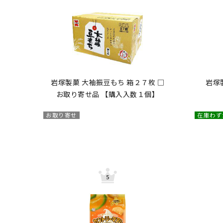
岩塚製菓 大袖振豆もち 箱２７枚 □
岩塚
お取り寄せ品 【購入入数１個】
お取り寄せ
在庫わず