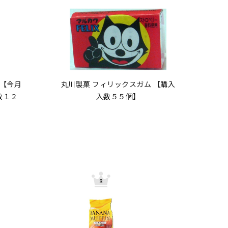
 【今月
丸川製菓 フィリックスガム 【購入
数１２
入数５５個】