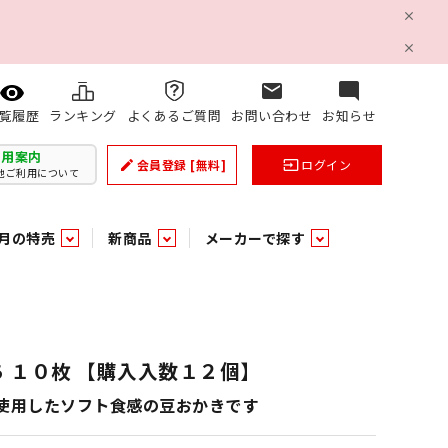
mail
mode_comment
ランキング
よくあるご質問
お問い合わせ
お知らせ
覧履歴
利用案内
会員登録
[無料]
ログイン
create
input
他ご利用について
月の特売
新商品
メーカーで探す
乳製品
和日配
日配調理加工品
バラ６０５
つまみ菓子・珍味
ケット
ング
の他加工食品
の他加工食品
ミネラルウォーター
雑貨季節品
うまみ調味料
袋ビスケット
業務用雑貨
ベビー用品
パン・生菓子
パン・生菓子
乾燥期の必需品！のど飴特集
果汁・トマト・野菜飲料
風味調味料（だしの素）
スナック
洗面浴室用品
みりん
みりん
米菓
鮮魚
鮮魚
ち １０枚 【購入入数１２個】
連
文具
玩具
スポーツ用品
家庭補修
すべての業務用
すべての麺類
すべてのあ行
使用したソフト食感の豆おかきです
すべての飲料水
すべての調味料
すべての菓子