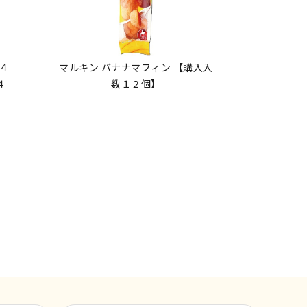
４
マルキン バナナマフィン 【購入入
４
数１２個】