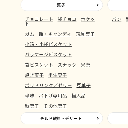
菓子
チョコレート
袋チョコ
ポケッ
パン
ト
ガム
飴・キャンディ
玩具菓子
小箱・小袋ビスケット
パッケージビスケット
袋ビスケット
スナック
米菓
焼き菓子
半生菓子
ポリドリンク／ゼリー
豆菓子
珍味
吊下げ専用品
輸入品
駄菓子
その他菓子
チルド飲料・デザート