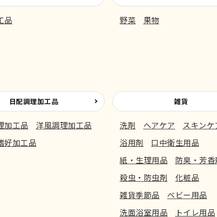
工品
野菜
果物
日配調理加工品
雑貨
理加工品
洋風調理加工品
洗剤
ヘアケア
スキンケ
嗜好加工品
浴用剤
口中衛生用品
紙・生理用品
防臭・芳香
殺虫・防虫剤
化粧品
雑貨季節品
ベビー用品
洗面浴室用品
トイレ用品