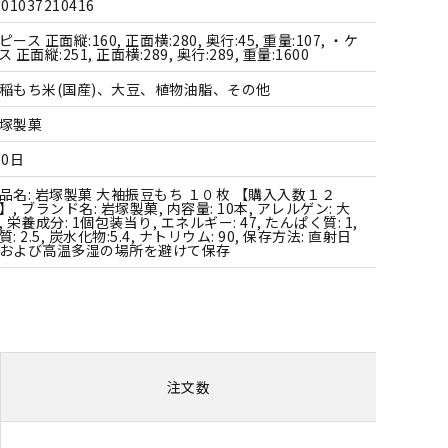
901037210416
すべての雑貨
ピース 正面縦:160, 正面横:280, 奥行:45, 重量:107, ・ケ
ス 正面縦:251, 正面横:289, 奥行:289, 重量:1600
稲もち米(国産)、大豆、植物油脂、その他
塚製菓
50日
品名: 岩塚製菓 大袖振豆もち １０枚 【購入入数１２
】, ブランド名: 岩塚製菓, 内容量: 10本, アレルゲン: 大
, 栄養成分: 1個包装当り, エネルギー: 47, たんぱく質: 1,
質: 2.5, 炭水化物:5.4, ナトリウム: 90, 保存方法: 直射日
および高温多湿の場所を避けて保存
注文数