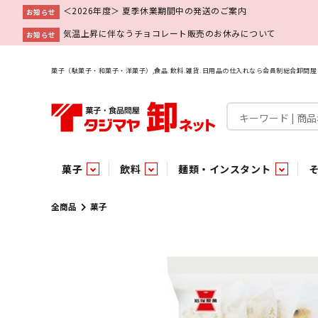
＜2026年度＞ 夏季休業期間中の発送のご案内
お知らせ
気温上昇に伴なうチョコレート販売のお休みについて
お知らせ
菓子（駄菓子・和菓子・洋菓子）,食品.飲料.雑貨.日用品の仕入れなら会員制総合卸問
菓子
飲料
麺類・インスタント
菓子
飲料水
麺類
調味料
雑貨
業務用
特集
今月の特売
新商品
あ行
パン・生菓子
インスタント
ペット関連
か行
嗜好飲料
ビン・缶詰
業務用非食品
さ行
チルド飲料・デザート
業務用非食品
乾物
た行
嗜好食品
な行
は行
パン
全商品
菓子
チョコレート
炭酸飲料
乾麺
砂糖
洗剤
めん類・缶詰・びん詰・惣菜・乾物・その他（業務用
駄菓子特集
調味料
調味料
あ
い
即席麺 袋
甘味料
ヘアケア
インスタント
インスタント
う
濃縮・乳酸・乳飲料
切って使える！つり下げ４連・5連菓子
袋チョコ
え
塩
スキンケア
即席麺 カップ
お
味噌
ビン・缶詰
ビン・缶詰
ポケット
醤油
浴用剤
コーヒー飲料
パスタ
つゆ
ガム
麺類
麺類
口中衛生
たれ
パス
飴・
乾物
乾物
焼き菓子
ミキサー飲料
みりん風調味料
トイレ用品
当たり・占い付きのラッキーお菓子
青果
青果
ペット関連
ペット関連
半生菓子
洗濯用品
医薬部外品
香辛料
雑貨
雑貨
ポリドリンク／ゼリー
小物家具
業務用非食品
業務用非食品
低アルコール飲料
タジマヤ オリ
傘・袋物
業務用
業務用
豆
履
雑貨ギフト
その他雑貨