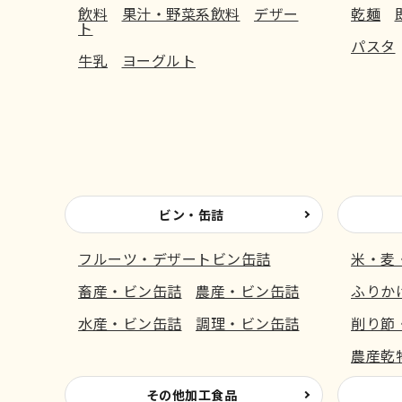
飲料
果汁・野菜系飲料
デザー
乾麺
ト
パスタ
牛乳
ヨーグルト
ビン・缶詰
フルーツ・デザートビン缶詰
米・麦
畜産・ビン缶詰
農産・ビン缶詰
ふりか
水産・ビン缶詰
調理・ビン缶詰
削り節
農産乾
その他加工食品