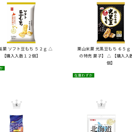
製菓 ソフト豆もち ５２ｇ △
栗山米菓 光黒豆もち ６５ｇ
【購入入数１２個】
の特売 菓子】 △ 【購入入
個】
か
在庫わずか