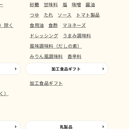
ー
砂糖
甘味料
塩
味噌
醤油
つゆ
たれ
ソース
トマト製品
）除く
食用油
食酢
マヨネーズ
ドレッシング
うまみ調味料
風味調味料（だしの素）
みりん風調味料
香辛料
加工食品ギフト
加工食品ギフト
く）
乳製品