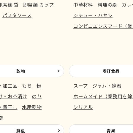
即席麺 袋
即席麺 カップ
中華材料
料理の素
カレ
パスタソース
シチュー・ハヤシ
コンビニエンスフード（業
乾物
嗜好食品
・加工品
もち
粉
スープ
ジャム・蜂蜜
け・お茶漬け
のり
ホームメイド（業務用を除
・煮干し
水産乾物
シリアル
物
鮮魚
青果