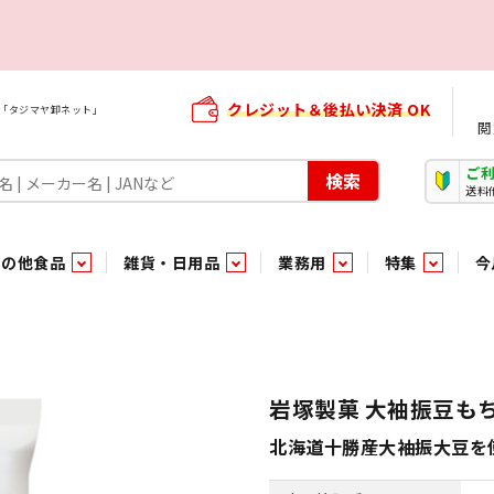
クレジット＆後払い決済 OK
屋「タジマヤ卸ネット」
閲
ご
検索
送料
その他食品
雑貨・日用品
業務用
特集
今
・生菓子
ま行
や行
加工食品ギフト
ら行
わ行
その他加工食品
鮮魚
青果
）
用品
タソース
キャンディ
紅茶・ココア飲料
ソース
エナジードリンク特集
嗜好食品
嗜好食品
和風調味料・洋風調味料・合せ調味料・香辛料・カレー類・エ
紙・生理用品
トマト製品
玩具菓子
嗜好飲料
嗜好飲料
茶系飲料
防臭・芳香剤
食用油
小箱・小袋ビスケット
飲料水
飲料水
東京のご当地お菓子
機能性飲料
食酢
菓子
菓子
殺虫・防虫剤
マヨネーズ
加工食品ギフト
加工食品ギフト
スポーツドリンク
お酒に合う！お
パッケージビス
化粧品
ドレッシ
そ
そ
岩塚製菓 大袖振豆も
ジナル商品（PB）
菓子
き物
その他飲料水
チルド飲料・デザート
チルド飲料・デザート
珍味
家庭消耗雑貨
吊下げ専用品
おすすめ・イチオシ商品
軽衣料
和日配
和日配
輸入品
台所用品
日配調理加工品
日配調理加工品
駄菓子
清掃用品
その他菓子
電気関
北海道十勝産大袖振大豆を