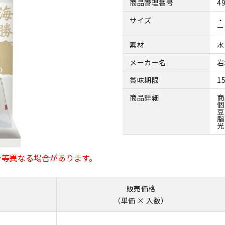
商品管理番号
4
サイズ
・
ー
素材
水
メーカー名
岩
賞味期限
1
商品詳細
商
個
豆
脂
光
ン等異なる場合があります。
販売価格
（単価 × 入数）