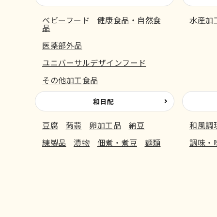
ベビーフード
健康食品・自然食
水産加
品
医薬部外品
ユニバーサルデザインフード
その他加工食品
和日配
豆腐
蒟蒻
卵加工品
納豆
和風調
練製品
漬物
佃煮・煮豆
麺類
調味・