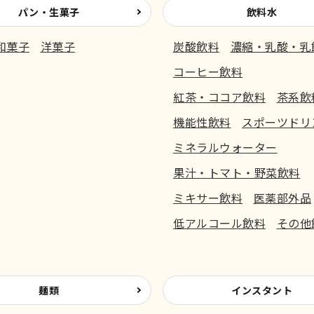
パン・生菓子
飲料水
和菓子
洋菓子
炭酸飲料
濃縮・乳酸・乳
コーヒー飲料
紅茶・ココア飲料
茶系飲
機能性飲料
スポーツドリ
ミネラルウォーター
果汁・トマト・野菜飲料
ミキサー飲料
医薬部外品
低アルコール飲料
その他
麺類
インスタント