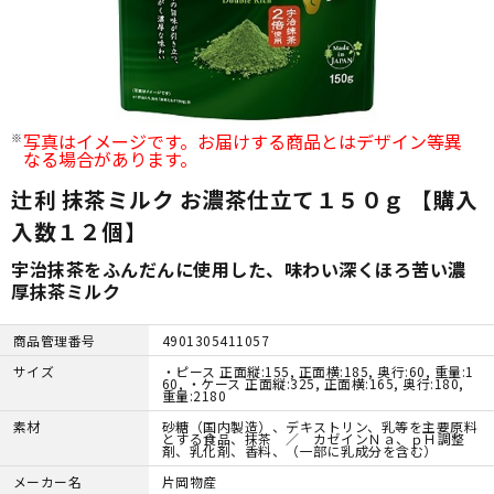
写真はイメージです。お届けする商品とはデザイン等異
なる場合があります。
辻利 抹茶ミルク お濃茶仕立て１５０ｇ 【購入
入数１２個】
宇治抹茶をふんだんに使用した、味わい深くほろ苦い濃
厚抹茶ミルク
商品管理番号
4901305411057
サイズ
・ピース 正面縦:155, 正面横:185, 奥行:60, 重量:1
60, ・ケース 正面縦:325, 正面横:165, 奥行:180,
重量:2180
素材
砂糖（国内製造）、デキストリン、乳等を主要原料
とする食品、抹茶 ／ カゼインＮａ、ｐＨ調整
剤、乳化剤、香料、（一部に乳成分を含む）
メーカー名
片岡物産