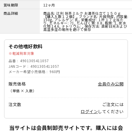
賞味期限
12ヶ月
商品詳細
商品名: 辻利 抹茶ミルク お濃茶仕立て１５０ｇ
【購入入数１２個】, ブランド名: 片岡物産, 内容量:
150g, アレルゲン: 乳, 栄養成分: １杯１７ｇ当た
り, エネルギー: 71, たんぱく質: 0.8, 脂質: 1, 炭水
化物:14.6, ナトリウム: , 保存方法: 直射日光および
高温多湿の場所を避けて保存
その他嗜好飲料
軽減税率対象
品番
4901305411057
JANコード
4901305411057
メーカー希望小売価格
960円
販売価格
会員のみ公開
（単価 × 入数）
注文数
ご注文には
ログイン
してください
当サイトは会員制卸売サイトです。購入には会