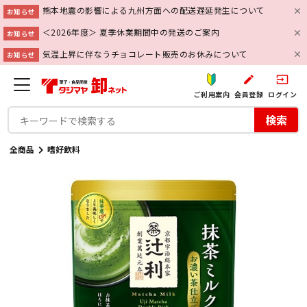
熊本地震の影響による九州方面への配送遅延発生について
お知らせ
＜2026年度＞ 夏季休業期間中の発送のご案内
お知らせ
気温上昇に伴なうチョコレート販売のお休みについて
お知らせ
create
input
ご利用案内
会員登録
ログイン
検索
全商品
嗜好飲料