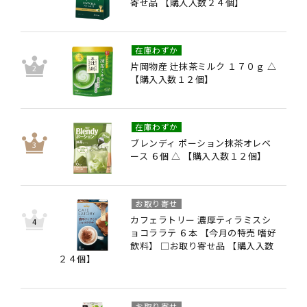
寄せ品 【購入入数２４個】
在庫わずか
片岡物産 辻抹茶ミルク １７０ｇ △
【購入入数１２個】
在庫わずか
ブレンディ ポーション抹茶オレベ
ース ６個 △ 【購入入数１２個】
お取り寄せ
カフェラトリー 濃厚ティラミスシ
ョコララテ ６本 【今月の特売 嗜好
飲料】 □お取り寄せ品 【購入入数
２４個】
お取り寄せ