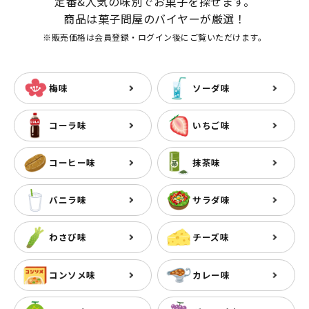
定番&人気の味別でお菓子を探せます。
商品は菓子問屋のバイヤーが厳選！
※販売価格は会員登録・ログイン後にご覧いただけます。
梅味
ソーダ味
コーラ味
いちご味
コーヒー味
抹茶味
バニラ味
サラダ味
わさび味
チーズ味
コンソメ味
カレー味