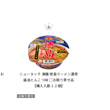
□お
ニュータッチ 凄麺 徳島ラーメン濃厚
醤油とんこつ味 □お取り寄せ品
【購入入数１２個】
お取り寄せ