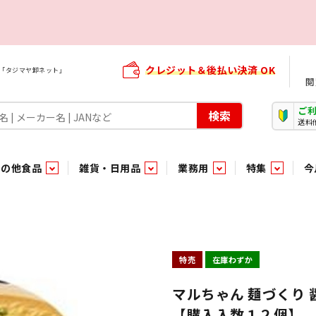
クレジット＆後払い決済 OK
屋「タジマヤ卸ネット」
閲
ご
検索
送料
その他食品
雑貨・日用品
業務用
特集
今
・生菓子
ま行
や行
加工食品ギフト
ら行
わ行
その他加工食品
鮮魚
青果
）
用品
タソース
キャンディ
紅茶・ココア飲料
ソース
エナジードリンク特集
嗜好食品
嗜好食品
和風調味料・洋風調味料・合せ調味料・香辛料・カレー類・エ
紙・生理用品
トマト製品
玩具菓子
嗜好飲料
嗜好飲料
茶系飲料
防臭・芳香剤
食用油
小箱・小袋ビスケット
飲料水
飲料水
東京のご当地お菓子
機能性飲料
食酢
菓子
菓子
殺虫・防虫剤
マヨネーズ
加工食品ギフト
加工食品ギフト
スポーツドリンク
お酒に合う！お
パッケージビス
化粧品
ドレッシ
そ
そ
特売
在庫わずか
ジナル商品（PB）
菓子
き物
その他飲料水
チルド飲料・デザート
チルド飲料・デザート
珍味
家庭消耗雑貨
吊下げ専用品
おすすめ・イチオシ商品
軽衣料
和日配
和日配
輸入品
台所用品
日配調理加工品
日配調理加工品
駄菓子
清掃用品
その他菓子
電気関
マルちゃん 麺づくり 
【購入入数１２個】