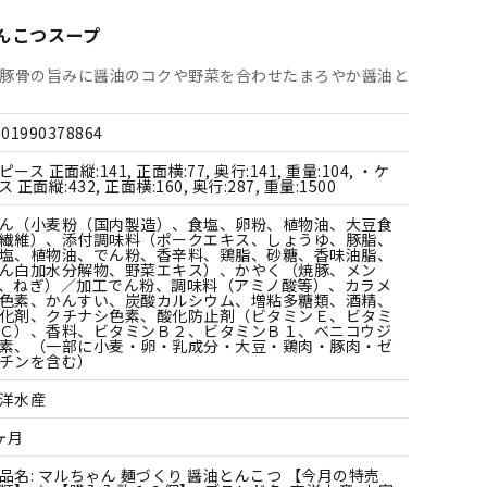
すべての雑貨
んこつスープ
豚骨の旨みに醤油のコクや野菜を合わせたまろやか醤油と
901990378864
ピース 正面縦:141, 正面横:77, 奥行:141, 重量:104, ・ケ
ス 正面縦:432, 正面横:160, 奥行:287, 重量:1500
ん（小麦粉（国内製造）、食塩、卵粉、植物油、大豆食
繊維）、添付調味料（ポークエキス、しょうゆ、豚脂、
塩、植物油、でん粉、香辛料、鶏脂、砂糖、香味油脂、
ん白加水分解物、野菜エキス）、かやく（焼豚、メン
、ねぎ）／加工でん粉、調味料（アミノ酸等）、カラメ
色素、かんすい、炭酸カルシウム、増粘多糖類、酒精、
化剤、クチナシ色素、酸化防止剤（ビタミンＥ、ビタミ
Ｃ）、香料、ビタミンＢ２、ビタミンＢ１、ベニコウジ
素、（一部に小麦・卵・乳成分・大豆・鶏肉・豚肉・ゼ
チンを含む）
洋水産
ヶ月
品名: マルちゃん 麺づくり 醤油とんこつ 【今月の特売