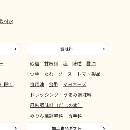
飲料水
調味料
ー
砂糖
甘味料
塩
味噌
醤油
つゆ
たれ
ソース
トマト製品
）除く
食用油
食酢
マヨネーズ
ドレッシング
うまみ調味料
風味調味料（だしの素）
みりん風調味料
香辛料
加工食品ギフト