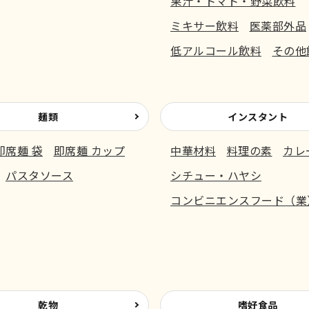
果汁・トマト・野菜飲料
ミキサー飲料
医薬部外品
低アルコール飲料
その他
麺類
インスタント
即席麺 袋
即席麺 カップ
中華材料
料理の素
カレ
パスタソース
シチュー・ハヤシ
コンビニエンスフード（業
乾物
嗜好食品