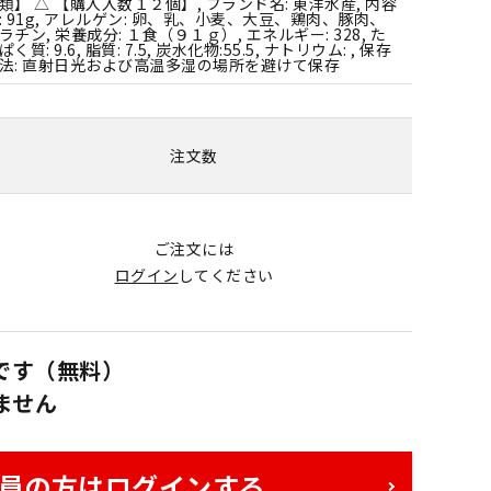
類】 △ 【購入入数１２個】, ブランド名: 東洋水産, 内容
: 91g, アレルゲン: 卵、乳、小麦、大豆、鶏肉、豚肉、
ラチン, 栄養成分: １食（９１ｇ）, エネルギー: 328, た
ぱく質: 9.6, 脂質: 7.5, 炭水化物:55.5, ナトリウム: , 保存
法: 直射日光および高温多湿の場所を避けて保存
注文数
ご注文には
ログイン
してください
です（無料）
ません
員の方はログインする