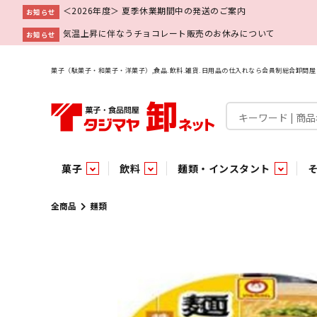
＜2026年度＞ 夏季休業期間中の発送のご案内
お知らせ
気温上昇に伴なうチョコレート販売のお休みについて
お知らせ
菓子（駄菓子・和菓子・洋菓子）,食品.飲料.雑貨.日用品の仕入れなら会員制総合卸問
菓子
飲料
麺類・インスタント
菓子
飲料水
麺類
調味料
雑貨
業務用
特集
今月の特売
新商品
あ行
パン・生菓子
インスタント
ペット関連
か行
嗜好飲料
ビン・缶詰
業務用非食品
さ行
チルド飲料・デザート
業務用非食品
乾物
た行
嗜好食品
な行
は行
パン
全商品
麺類
チョコレート
炭酸飲料
乾麺
砂糖
洗剤
めん類・缶詰・びん詰・惣菜・乾物・その他（業務用
駄菓子特集
調味料
調味料
あ
い
即席麺 袋
甘味料
ヘアケア
インスタント
インスタント
う
濃縮・乳酸・乳飲料
切って使える！つり下げ４連・5連菓子
袋チョコ
え
塩
スキンケア
即席麺 カップ
お
味噌
ビン・缶詰
ビン・缶詰
ポケット
醤油
浴用剤
コーヒー飲料
パスタ
つゆ
ガム
麺類
麺類
口中衛生
たれ
パス
飴・
乾物
乾物
焼き菓子
ミキサー飲料
みりん風調味料
トイレ用品
当たり・占い付きのラッキーお菓子
青果
青果
ペット関連
ペット関連
半生菓子
洗濯用品
医薬部外品
香辛料
雑貨
雑貨
ポリドリンク／ゼリー
小物家具
業務用非食品
業務用非食品
低アルコール飲料
タジマヤ オリ
傘・袋物
業務用
業務用
豆
履
雑貨ギフト
その他雑貨