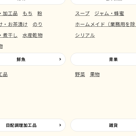
・加工品
もち
粉
スープ
ジャム・蜂蜜
け・お茶漬け
のり
ホームメイド（業務用を除
・煮干し
水産乾物
シリアル
物
鮮魚
青果
工品
野菜
果物
日配調理加工品
雑貨