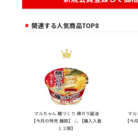
関連する人気商品TOP8
マルちゃん 麺づくり 鶏ガラ醤油
マル
【今月の特売 麺類】 △ 【購入入数
【今月
１２個】