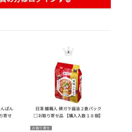
ゃんぽん
日清 麺職人 鶏ガラ醤油２食パック
取り寄せ
□お取り寄せ品 【購入入数１８個】
】
お取り寄せ