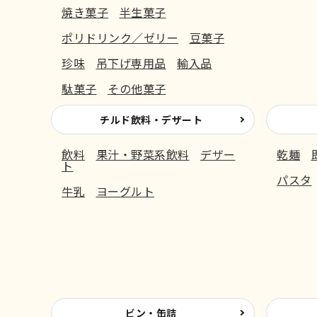
焼き菓子
半生菓子
ポリドリンク／ゼリー
豆菓子
珍味
吊下げ専用品
輸入品
駄菓子
その他菓子
チルド飲料・デザート
飲料
果汁・野菜系飲料
デザー
乾麺
ト
パスタ
牛乳
ヨーグルト
ビン・缶詰