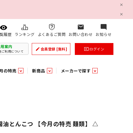
mail
mode_comment
ランキング
よくあるご質問
お問い合わせ
お知らせ
覧履歴
利用案内
会員登録
[無料]
ログイン
create
input
他ご利用について
月の特売
新商品
メーカーで探す
乳製品
和日配
日配調理加工品
バラ６０５
つまみ菓子・珍味
ケット
ング
の他加工食品
の他加工食品
ミネラルウォーター
雑貨季節品
うまみ調味料
袋ビスケット
業務用雑貨
ベビー用品
パン・生菓子
パン・生菓子
乾燥期の必需品！のど飴特集
果汁・トマト・野菜飲料
風味調味料（だしの素）
スナック
洗面浴室用品
みりん
みりん
米菓
鮮魚
鮮魚
連
文具
玩具
スポーツ用品
家庭補修
すべての業務用
すべての麺類
すべてのあ行
醤油とんこつ 【今月の特売 麺類】 △
すべての飲料水
すべての調味料
すべての菓子