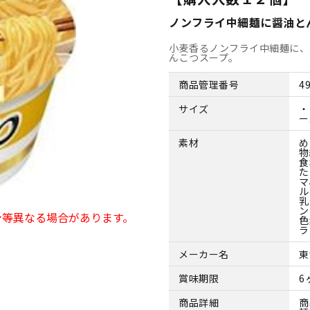
ノンフライ中細麺に醤油と
小麦香るノンフライ中細麺に、
んこつスープ。
商品管理番号
4
サイズ
・
ー
素材
め
物
食
た
マ
ル
乳
ン
ン等異なる場合があります。
色
ラ
メーカー名
東
賞味期限
6
商品詳細
商