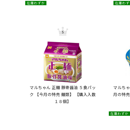
在庫わずか
在庫わず
マルちゃん 正麺 豚骨醤油 ５食パッ
マルちゃ
ク 【今月の特売 麺類】 【購入入数
月の特売
１８個】
在庫わずか