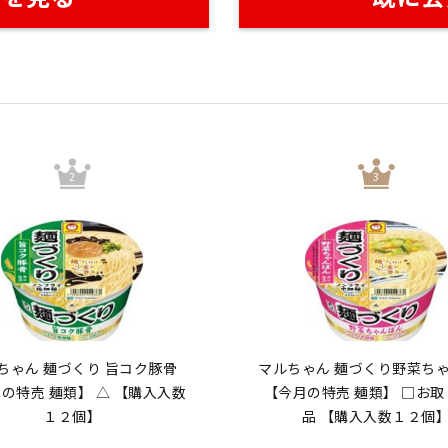
ちゃん 麺づくり 旨コク豚骨
マルちゃん 麺づくり野菜ち
の特売 麺類】 △ 【購入入数
【今月の特売 麺類】 □お
１２個】
品 【購入入数１２個