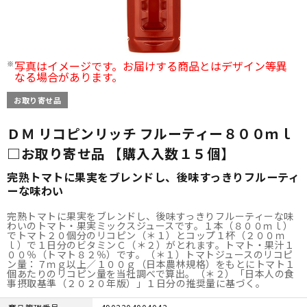
写真はイメージです。お届けする商品とはデザイン等異
なる場合があります。
お取り寄せ品
ＤＭ リコピンリッチ フルーティー８００ｍｌ
□お取り寄せ品 【購入入数１５個】
完熟トマトに果実をブレンドし、後味すっきりフルーティ
ーな味わい
完熟トマトに果実をブレンドし、後味すっきりフルーティーな味
わいのトマト・果実ミックスジュースです。１本（８００ｍｌ）
でトマト２０個分のリコピン（＊１）とコップ１杯（２００ｍ
ｌ）で１日分のビタミンＣ（＊２）がとれます。トマト・果汁１
００％（トマト８２％）です。（＊１）トマトジュースのリコピ
ン量：７ｍｇ以上／１００ｇ（日本農林規格）をもとにトマト１
個あたりのリコピン量を当社調べで算出。（＊２）「日本人の食
事摂取基準（２０２０年版）」１日分の推奨量に基づく。