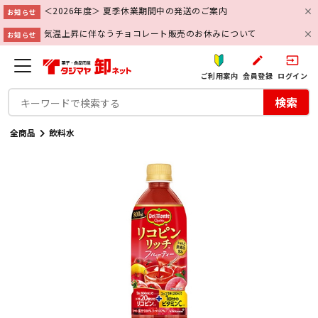
＜2026年度＞ 夏季休業期間中の発送のご案内
お知らせ
気温上昇に伴なうチョコレート販売のお休みについて
お知らせ
create
input
ご利用案内
会員登録
ログイン
検索
全商品
飲料水