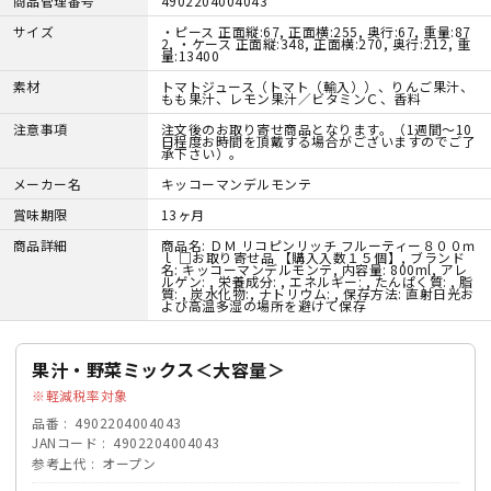
商品管理番号
4902204004043
サイズ
・ピース 正面縦:67, 正面横:255, 奥行:67, 重量:87
2, ・ケース 正面縦:348, 正面横:270, 奥行:212, 重
量:13400
素材
トマトジュース（トマト（輸入））、りんご果汁、
もも果汁、レモン果汁／ビタミンＣ、香料
注意事項
注文後のお取り寄せ商品となります。（1週間～10
日程度お時間を頂戴する場合がございますのでご了
承下さい）。
メーカー名
キッコーマンデルモンテ
賞味期限
13ヶ月
商品詳細
商品名: ＤＭ リコピンリッチ フルーティー８００ｍ
ｌ □お取り寄せ品 【購入入数１５個】, ブランド
名: キッコーマンデルモンテ, 内容量: 800ml, アレ
ルゲン: , 栄養成分: , エネルギー: , たんぱく質: , 脂
質: , 炭水化物:, ナトリウム: , 保存方法: 直射日光お
よび高温多湿の場所を避けて保存
果汁・野菜ミックス＜大容量＞
軽減税率対象
品番
4902204004043
JANコード
4902204004043
参考上代
オープン