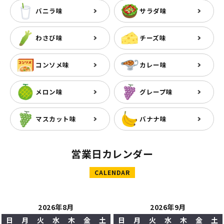
バニラ味
サラダ味
わさび味
チーズ味
コンソメ味
カレー味
メロン味
グレープ味
マスカット味
バナナ味
営業日カレンダー
CALENDAR
2026年8月
2026年9月
日
月
火
水
木
金
土
日
月
火
水
木
金
土