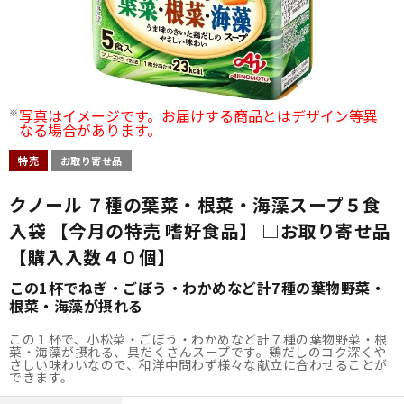
写真はイメージです。お届けする商品とはデザイン等異
なる場合があります。
特売
お取り寄せ品
クノール ７種の葉菜・根菜・海藻スープ５食
入袋 【今月の特売 嗜好食品】 □お取り寄せ品
【購入入数４０個】
この1杯でねぎ・ごぼう・わかめなど計7種の葉物野菜・
根菜・海藻が摂れる
この１杯で、小松菜・ごぼう・わかめなど計７種の葉物野菜・根
菜・海藻が摂れる、具だくさんスープです。鶏だしのコク深くや
さしい味わいなので、和洋中問わず様々な献立に合わせることが
できます。