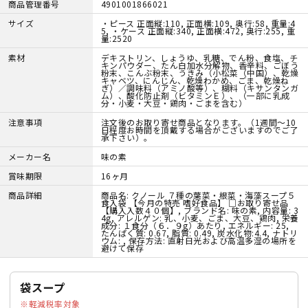
商品管理番号
4901001866021
サイズ
・ピース 正面縦:110, 正面横:109, 奥行:58, 重量:4
5, ・ケース 正面縦:340, 正面横:472, 奥行:255, 重
量:2520
素材
デキストリン、しょうゆ、乳糖、でん粉、食塩、チ
キンパウダー、たん白加水分解物、香辛料、ごぼう
粉末、こんぶ粉末、うきみ（小松菜（中国）、乾燥
キャベツ、にんじん、乾燥わかめ、ごま、乾燥ね
ぎ）／調味料（アミノ酸等）、糊料（キサンタンガ
ム）、酸化防止剤（ビタミンＥ）、（一部に乳成
分・小麦・大豆・鶏肉・ごまを含む）
注意事項
注文後のお取り寄せ商品となります。（1週間～10
日程度お時間を頂戴する場合がございますのでご了
承下さい）。
メーカー名
味の素
賞味期限
16ヶ月
商品詳細
商品名: クノール ７種の葉菜・根菜・海藻スープ５
食入袋 【今月の特売 嗜好食品】 □お取り寄せ品
【購入入数４０個】, ブランド名: 味の素, 内容量: 3
4g, アレルゲン: 乳、小麦、ごま、大豆、鶏肉, 栄養
成分: １食分（６．９g）あたり, エネルギー: 25,
たんぱく質: 0.67, 脂質: 0.49, 炭水化物:4.4, ナトリ
ウム: , 保存方法: 直射日光および高温多湿の場所を
避けて保存
袋スープ
軽減税率対象