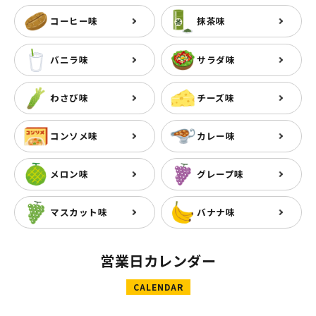
コーヒー味
抹茶味
バニラ味
サラダ味
わさび味
チーズ味
コンソメ味
カレー味
メロン味
グレープ味
マスカット味
バナナ味
営業日カレンダー
CALENDAR