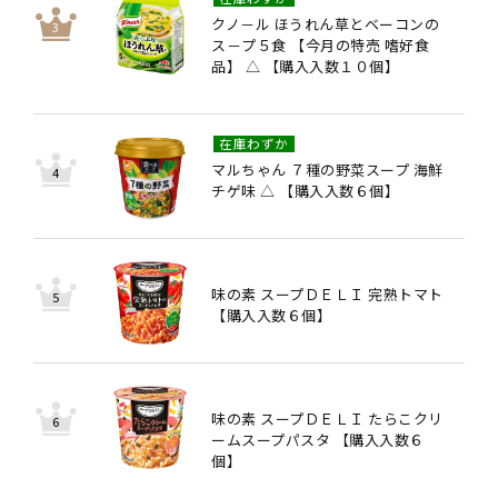
クノ－ル ほうれん草とベーコンの
ス－プ５食 【今月の特売 嗜好食
品】 △ 【購入入数１０個】
在庫わずか
マルちゃん ７種の野菜スープ 海鮮
チゲ味 △ 【購入入数６個】
味の素 スープＤＥＬＩ 完熟トマト
【購入入数６個】
味の素 スープＤＥＬＩ たらこクリ
ームスープパスタ 【購入入数６
個】