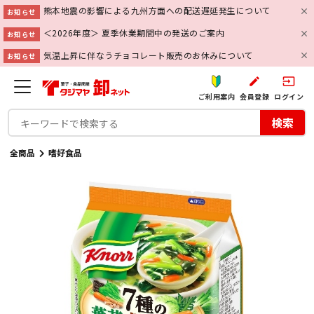
熊本地震の影響による九州方面への配送遅延発生について
お知らせ
＜2026年度＞ 夏季休業期間中の発送のご案内
お知らせ
気温上昇に伴なうチョコレート販売のお休みについて
お知らせ
create
input
ご利用案内
会員登録
ログイン
検索
全商品
嗜好食品