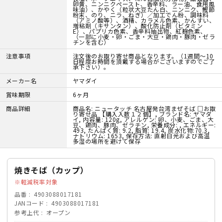
卵黄、ニンニクペースト、香辛料、ラー油、食用風
味油）、かやく（粒状大豆たん白、ニンニク、鰹節
粉末、のり、ニラ、ねぎ）／加工でん粉、調味料
（アミノ酸等）、酒精、カラメル色素、かんすい、
増粘剤（キサンタン）、酸化防止剤（ビタミン
E）、パプリカ色素、香辛料抽出物、紅麹色素、
（一部に小麦・卵・ごま・大豆・鶏肉・豚肉・ゼラ
チンを含む）
注意事項
注文後のお取り寄せ商品となります。（1週間～10
日程度お時間を頂戴する場合がございますのでご了
承下さい）。
メーカー名
ヤマダイ
賞味期限
6ヶ月
商品詳細
商品名: ニュータッチ 名古屋発台湾まぜそば □お取
り寄せ品 【購入入数１２個】, ブランド名: ヤマダ
イ, 内容量: 120g, アレルゲン: 卵、小麦、ごま、大
豆、鶏肉、豚肉、ゼラチン, 栄養成分: , エネルギー:
493, たんぱく質: 9.2, 脂質: 19.4, 炭水化物:70.3,
ナトリウム: 1653, 保存方法: 直射日光および高温
多湿の場所を避けて保存
焼きそば（カップ）
軽減税率対象
品番
4903088017181
JANコード
4903088017181
参考上代
オープン