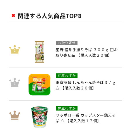
関連する人気商品TOP8
お取り寄せ
星野 信州手振りそば ３００ｇ □お
取り寄せ品 【購入入数２０個】
在庫わずか
東京拉麺 しんちゃん焼そば３７ｇ
△ 【購入入数３０個】
在庫わずか
サッポロ一番 カップスター鶏天そ
ば △ 【購入入数１２個】