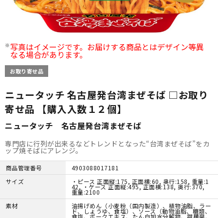
写真はイメージです。お届けする商品とはデザイン等異
なる場合があります。
お取り寄せ品
ニュータッチ 名古屋発台湾まぜそば □お取り
寄せ品 【購入入数１２個】
ニュータッチ 名古屋発台湾まぜそば
専門店に行列が出来るなどトレンドとなった“台湾まぜそば”をカ
ップ焼そばにアレンジ。
商品管理番号
4903088017181
サイズ
・ピース 正面縦:175, 正面横:60, 奥行:158, 重量:1
42, ・ケース 正面縦:495, 正面横:138, 奥行:370,
重量:2100
素材
油揚げめん（小麦粉（国内製造）、植物油脂、ラー
ド、しょうゆ、食塩）、ソース（動物油脂、糖類、
食塩、ポークエキス、たん白加水分解物、甜麺醤、