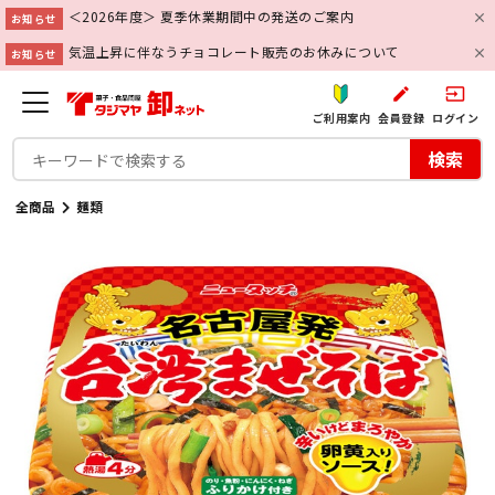
＜2026年度＞ 夏季休業期間中の発送のご案内
お知らせ
気温上昇に伴なうチョコレート販売のお休みについて
お知らせ
create
input
ご利用案内
会員登録
ログイン
検索
全商品
麺類