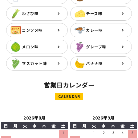
わさび味
チーズ味
コンソメ味
カレー味
メロン味
グレープ味
マスカット味
バナナ味
営業日カレンダー
CALENDAR
2026年8月
2026年9月
日
月
火
水
木
金
土
日
月
火
水
木
金
土
1
1
2
3
4
5