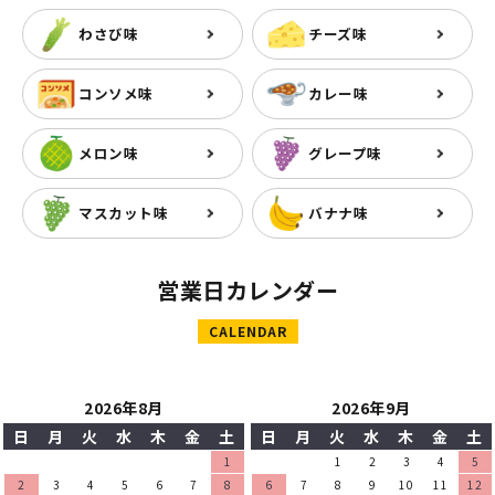
わさび味
チーズ味
コンソメ味
カレー味
メロン味
グレープ味
マスカット味
バナナ味
営業日カレンダー
CALENDAR
2026年8月
2026年9月
日
月
火
水
木
金
土
日
月
火
水
木
金
土
1
1
2
3
4
5
2
3
4
5
6
7
8
6
7
8
9
10
11
12