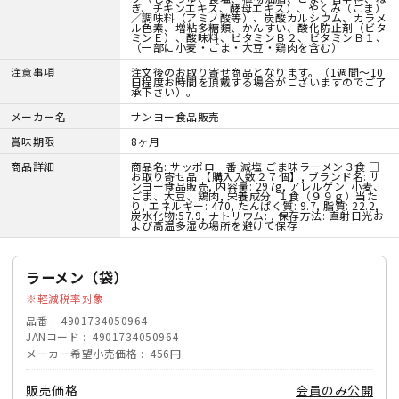
ぎ、チキンエキス、酵母エキス）、やくみ（ごま）
／調味料（アミノ酸等）、炭酸カルシウム、カラメ
ル色素、増粘多糖類、かんすい、酸化防止剤（ビタ
ミンＥ）、酸味料、ビタミンＢ２、ビタミンＢ１、
（一部に小麦・ごま・大豆・鶏肉を含む）
注意事項
注文後のお取り寄せ商品となります。（1週間～10
日程度お時間を頂戴する場合がございますのでご了
承下さい）。
メーカー名
サンヨー食品販売
賞味期限
8ヶ月
商品詳細
商品名: サッポロ一番 減塩 ごま味ラーメン３食 □
お取り寄せ品 【購入入数２７個】, ブランド名: サ
ンヨー食品販売, 内容量: 297g, アレルゲン: 小麦、
ごま、大豆、鶏肉, 栄養成分: １食（９９ｇ）当た
り, エネルギー: 470, たんぱく質: 9.7, 脂質: 22.2,
炭水化物:57.9, ナトリウム: , 保存方法: 直射日光お
よび高温多湿の場所を避けて保存
ラーメン（袋）
軽減税率対象
品番
4901734050964
JANコード
4901734050964
メーカー希望小売価格
456円
販売価格
会員のみ公開