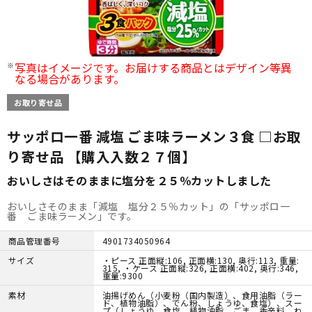
写真はイメージです。お届けする商品とはデザイン等異
なる場合があります。
お取り寄せ品
サッポロ一番 減塩 ごま味ラーメン３食 □お取
り寄せ品 【購入入数２７個】
おいしさはそのままに塩分を２５％カットしました
おいしさそのまま「減塩 塩分２５％カット」の「サッポロ一
番 ごま味ラーメン」です。
商品管理番号
4901734050964
サイズ
・ピース 正面縦:106, 正面横:130, 奥行:113, 重量:
315, ・ケース 正面縦:326, 正面横:402, 奥行:346,
重量:9300
素材
油揚げめん（小麦粉（国内製造）、食用油脂（ラー
ド、植物油脂）、でん粉、しょうゆ、食塩）、スー
プ（しょうゆ、食塩、植物油脂、ごま、香辛料、ね