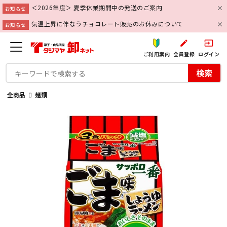
＜2026年度＞ 夏季休業期間中の発送のご案内
お知らせ
気温上昇に伴なうチョコレート販売のお休みについて
お知らせ
create
input
ご利用案内
会員登録
ログイン
検索
全商品
麺類