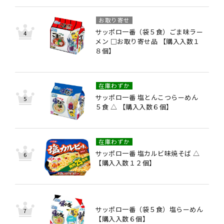
お取り寄せ
サッポロ一番（袋５食）ごま味ラー
メン □お取り寄せ品 【購入入数１
８個】
在庫わずか
サッポロ一番 塩とんこつらーめん
５食 △ 【購入入数６個】
在庫わずか
サッポロ一番 塩カルビ味焼そば △
【購入入数１２個】
サッポロ一番（袋５食）塩らーめん
【購入入数６個】