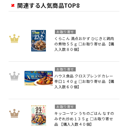
関連する人気商品TOP8
お取り寄せ
くらこん 満点おかず ひじきと鶏肉
の煮物５５ｇ □お取り寄せ品 【購
入入数８０個】
お取り寄せ
ハウス食品 クロスブレンドカレー
辛口１４０ｇ □お取り寄せ品 【購
入入数６０個】
お取り寄せ
キッコーマン うちのごはん なすの
みぞれ炒め１３５ｇ □お取り寄せ
品 【購入入数４０個】