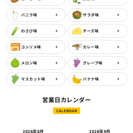
バニラ味
サラダ味
わさび味
チーズ味
コンソメ味
カレー味
メロン味
グレープ味
マスカット味
バナナ味
営業日カレンダー
CALENDAR
2026年8月
2026年9月