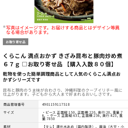
写真はイメージです。お届けする商品とはデザイン等異
なる場合があります。
お取り寄せ品
くらこん 満点おかず きざみ昆布と豚肉炒め煮
６７ｇ □お取り寄せ品 【購入入数８０個】
乾物を使った簡単調理商品として人気のくらこん満点お
かずシリーズです
昆布と豚肉のうま味が合わさり、沖縄料理のクーブイリチー風に
仕上がります。子どもから大人まで好まれるおいしさです。
商品管理番号
4901159117518
サイズ
・ピース 正面縦:150, 正面横:220, 奥行:20, 重量:7
6, ・ケース 正面縦:631, 正面横:236, 奥行:423, 重
量:7850
素材
【タレ】還元水あめ（国内製造）、醤油（大豆・小