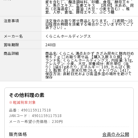
麦を含む）、醸造調味料、砂糖、食塩、酵母エキ
ス、魚介エキス、生姜エキス 【具材】水あめ、昆
布（北海道産）、醤油（大豆・小麦を含む）、椎
茸、人参、食塩、酵母エキス、ぶどう糖
注意事項
注文後のお取り寄せ商品となります。（1週間～10
日程度お時間を頂戴する場合がございますのでご了
承下さい）。
メーカー名
くらこんホールディングス
賞味期限
240日
商品詳細
商品名: くらこん 満点おかず きざみ昆布と豚肉炒め
煮６７ｇ □お取り寄せ品 【購入入数８０個】, ブ
ランド名: くらこんホールディングス, 内容量: 67g,
アレルゲン: 小麦、大豆, 栄養成分: 表示単位（当
り）1袋67gあたり, エネルギー: 109, たんぱく質:
2.3, 脂質: 0.1, 炭水化物:26.4, ナトリウム: 1417,
保存方法: 直射日光および高温多湿の場所を避けて
保存
その他料理の素
軽減税率対象
品番
4901159117518
JANコード
4901159117518
メーカー希望小売価格
230円
販売価格
会員のみ公開