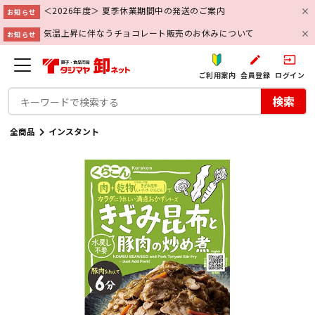
＜2026年度＞ 夏季休業期間中の発送のご案内
お知らせ
気温上昇に伴なうチョコレート販売のお休みについて
お知らせ
create
input
ご利用案内
会員登録
ログイン
検索
全商品
インスタント