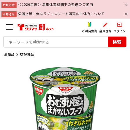
＜2026年度＞ 夏季休業期間中の発送のご案内
お知らせ
気温上昇に伴なうチョコレート販売のお休みについて
お知らせ
create
input
ご利用案内
会員登録
ログイン
検索
全商品
嗜好食品