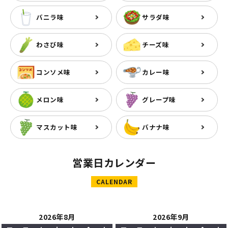
バニラ味
サラダ味
わさび味
チーズ味
コンソメ味
カレー味
メロン味
グレープ味
マスカット味
バナナ味
営業日カレンダー
CALENDAR
2026年8月
2026年9月