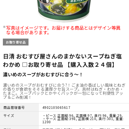
写真はイメージです。お届けする商品とはデザイン等異
なる場合があります。
お取り寄せ品
日清 おむすび屋さんのまかないスープねぎ塩
わかめ □お取り寄せ品 【購入入数２４個】
濃いめのスープがおむすびに合う～！
濃いめのスープがおむすびに合う?！ごま油の香ばしい風味とねぎ
の香りが食欲をそそる濃厚クセ旨スープ。具材はねぎ・わかめ・
たまご。スープパックとかやくパックが一包になって利便性アッ
プ＆ごみ削減！
商品管理番号
4902105065617
サイズ
・ピース 正面縦:96, 正面横:97, 奥行:96, 重量:29,
・ケース 正面縦:398, 正面横:210, 奥行:301, 重量:
1200