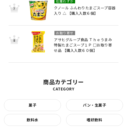
在庫わずか
クノール ふんわりたまごスープ容器
入り △ 【購入入数６個】
お取り寄せ
アサヒグループ食品 Ｔｈｅうまみ
特製たまごスープ１Ｐ □お取り寄
せ品 【購入入数６０個】
商品カテゴリー
CATEGORY
菓子
パン・生菓子
飲料水
嗜好飲料