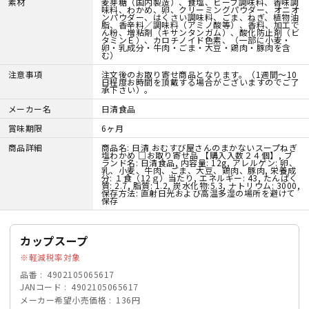
素材
麦芽糖（国内製造）、食塩、ビーフ調味料、香味調
味料、わかめ、卵、クリーミングパウダー、オニオ
ンパウダー、はくさい調味料、ごま、ねぎ、植物油
脂、香辛料／調味料（アミノ酸等）、香料、加工で
ん粉、増粘剤（キサンタンガム）、酸化防止剤（ビ
タミンＥ）、カロチノイド色素、（一部に小麦・
卵・乳成分・牛肉・ごま・大豆・鶏肉・豚肉を含
む）
注意事項
注文後のお取り寄せ商品となります。（1週間～10
日程度お時間を頂戴する場合がございますのでご了
承下さい）。
メーカー名
日清食品
賞味期限
6ヶ月
商品詳細
商品名: 日清 おむすび屋さんのまかないスープねぎ
塩わかめ □お取り寄せ品 【購入入数２４個】, ブ
ランド名: 日清食品, 内容量: 12g, アレルゲン: 卵、
乳、小麦、牛肉、ごま、大豆、鶏肉、豚肉, 栄養成
分: １食（12ｇ）当たり, エネルギー: 43, たんぱく
質: 2.7, 脂質: 1.2, 炭水化物:5.3, ナトリウム: 3000,
保存方法: 直射日光および高温多湿の場所を避けて
保存
カップスープ
軽減税率対象
品番
4902105065617
JANコード
4902105065617
メーカー希望小売価格
136円