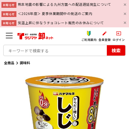
熊本地震の影響による九州方面への配送遅延発生について
お知らせ
＜2026年度＞ 夏季休業期間中の発送のご案内
お知らせ
気温上昇に伴なうチョコレート販売のお休みについて
お知らせ
create
input
ご利用案内
会員登録
ログイン
検索
全商品
調味料