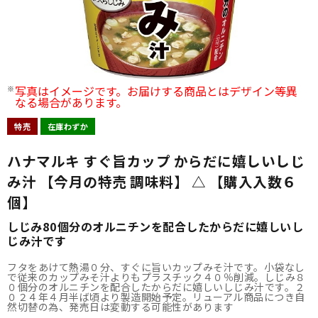
写真はイメージです。お届けする商品とはデザイン等異
なる場合があります。
特売
在庫わずか
ハナマルキ すぐ旨カップ からだに嬉しいしじ
み汁 【今月の特売 調味料】 △ 【購入入数６
個】
しじみ80個分のオルニチンを配合したからだに嬉しいし
じみ汁です
フタをあけて熱湯０分、すぐに旨いカップみそ汁です。小袋なし
で従来のカップみそ汁よりもプラスチック４０％削減。しじみ８
０個分のオルニチンを配合したからだに嬉しいしじみ汁です。２
０２４年４月半ば頃より製造開始予定。リューアル商品につき自
然切替の為、発売日は変動する可能性があります