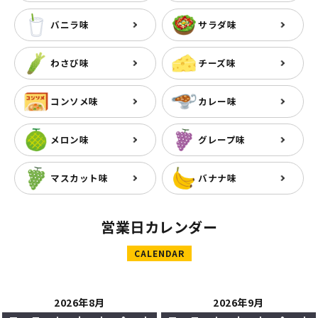
バニラ味
サラダ味
わさび味
チーズ味
コンソメ味
カレー味
メロン味
グレープ味
マスカット味
バナナ味
営業日カレンダー
CALENDAR
2026年8月
2026年9月