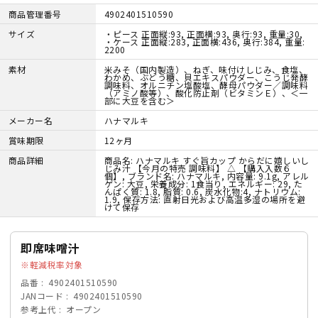
商品管理番号
4902401510590
サイズ
・ピース 正面縦:93, 正面横:93, 奥行:93, 重量:30,
・ケース 正面縦:283, 正面横:436, 奥行:384, 重量:
2200
素材
米みそ（国内製造）、ねぎ、味付けしじみ、食塩、
わかめ、ぶどう糖、貝エキスパウダー、こうじ発酵
調味料、オルニチン塩酸塩、酵母パウダー／調味料
（アミノ酸等）、酸化防止剤（ビタミンＥ）、＜一
部に大豆を含む＞
メーカー名
ハナマルキ
賞味期限
12ヶ月
商品詳細
商品名: ハナマルキ すぐ旨カップ からだに嬉しいし
じみ汁 【今月の特売 調味料】 △ 【購入入数６
個】, ブランド名: ハナマルキ, 内容量: 9.1g, アレル
ゲン: 大豆, 栄養成分: 1食当り, エネルギー: 29, た
んぱく質: 1.8, 脂質: 0.6, 炭水化物:4, ナトリウム:
1.9, 保存方法: 直射日光および高温多湿の場所を避
けて保存
即席味噌汁
軽減税率対象
品番
4902401510590
JANコード
4902401510590
参考上代
オープン