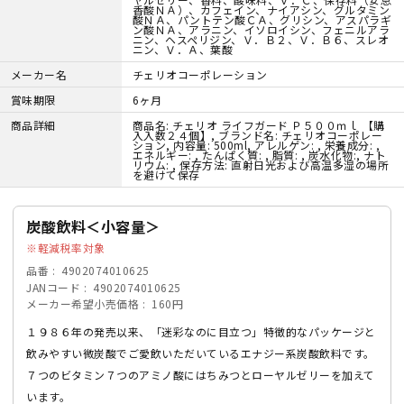
香酸ＮＡ）、カフェイン、ナイアシン、グルタミン
酸ＮＡ、パントテン酸ＣＡ、グリシン、アスパラギ
ン酸ＮＡ、アラニン、イソロイシン、フェニルアラ
ニン、ヘスペリジン、Ｖ．Ｂ２、Ｖ．Ｂ６、スレオ
ニン、Ｖ．Ａ、葉酸
メーカー名
チェリオコーポレーション
賞味期限
6ヶ月
商品詳細
商品名: チェリオ ライフガード Ｐ５００ｍｌ 【購
入入数２４個】, ブランド名: チェリオコーポレー
ション, 内容量: 500ml, アレルゲン: , 栄養成分: ,
エネルギー: , たんぱく質: , 脂質: , 炭水化物:, ナト
リウム: , 保存方法: 直射日光および高温多湿の場所
を避けて保存
炭酸飲料＜小容量＞
軽減税率対象
品番
4902074010625
JANコード
4902074010625
メーカー希望小売価格
160円
１９８６年の発売以来、「迷彩なのに目立つ」特徴的なパッケージと
飲みやすい微炭酸でご愛飲いただいているエナジー系炭酸飲料です。
７つのビタミン７つのアミノ酸にはちみつとローヤルゼリーを加えて
います。