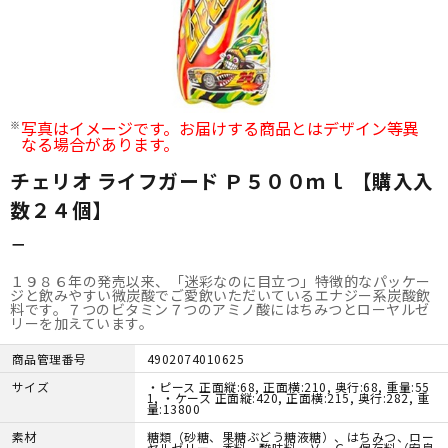
写真はイメージです。お届けする商品とはデザイン等異
なる場合があります。
チェリオ ライフガード Ｐ５００ｍｌ 【購入入
数２４個】
－
１９８６年の発売以来、「迷彩なのに目立つ」特徴的なパッケー
ジと飲みやすい微炭酸でご愛飲いただいているエナジー系炭酸飲
料です。７つのビタミン７つのアミノ酸にはちみつとローヤルゼ
リーを加えています。
商品管理番号
4902074010625
サイズ
・ピース 正面縦:68, 正面横:210, 奥行:68, 重量:55
1, ・ケース 正面縦:420, 正面横:215, 奥行:282, 重
量:13800
素材
糖類（砂糖、果糖ぶどう糖液糖）、はちみつ、ロー
ヤルゼリー、香料、酸味料、Ｖ．Ｃ、保存料（安息