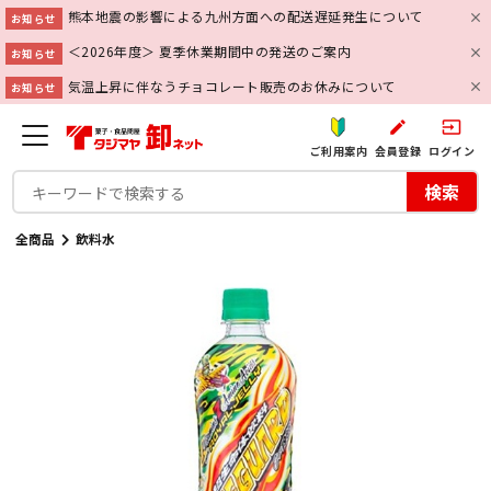
熊本地震の影響による九州方面への配送遅延発生について
お知らせ
＜2026年度＞ 夏季休業期間中の発送のご案内
お知らせ
気温上昇に伴なうチョコレート販売のお休みについて
お知らせ
create
input
ご利用案内
会員登録
ログイン
検索
全商品
飲料水