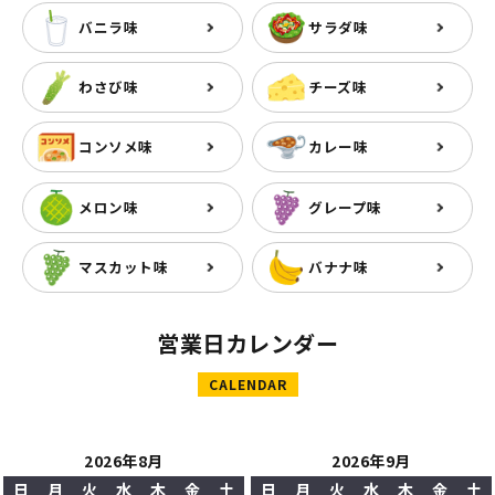
バニラ味
サラダ味
わさび味
チーズ味
コンソメ味
カレー味
メロン味
グレープ味
マスカット味
バナナ味
営業日カレンダー
CALENDAR
2026年8月
2026年9月
日
月
火
水
木
金
土
日
月
火
水
木
金
土