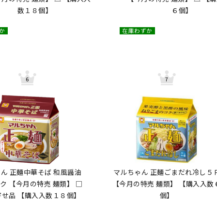
数１８個】
６個】
か
在庫わずか
ん 正麺中華そば 和風醤油
マルちゃん 正麺ごまだれ冷し５
ク 【今月の特売 麺類】 □
【今月の特売 麺類】 【購入入数
寄せ品 【購入入数１８個】
個】