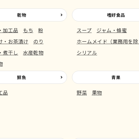
乾物
嗜好食品
・加工品
もち
粉
スープ
ジャム・蜂蜜
け・お茶漬け
のり
ホームメイド（業務用を除
・煮干し
水産乾物
シリアル
物
鮮魚
青果
工品
野菜
果物