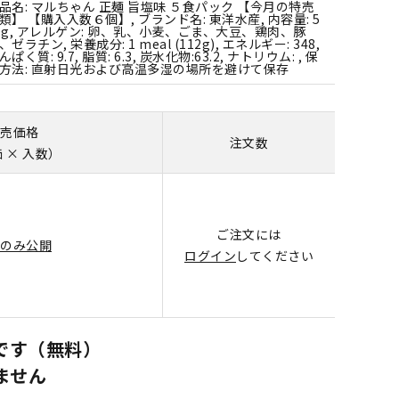
品名: マルちゃん 正麺 旨塩味 ５食パック 【今月の特売
類】 【購入入数６個】, ブランド名: 東洋水産, 内容量: 5
0g, アレルゲン: 卵、乳、小麦、ごま、大豆、鶏肉、豚
、ゼラチン, 栄養成分: 1 meal (112g), エネルギー: 348,
んぱく質: 9.7, 脂質: 6.3, 炭水化物:63.2, ナトリウム: , 保
方法: 直射日光および高温多湿の場所を避けて保存
売価格
注文数
 × 入数）
ご注文には
のみ公開
ログイン
してください
です（無料）
ません