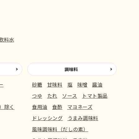
飲料水
調味料
ー
砂糖
甘味料
塩
味噌
醤油
つゆ
たれ
ソース
トマト製品
）除く
食用油
食酢
マヨネーズ
ドレッシング
うまみ調味料
風味調味料（だしの素）