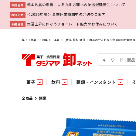
熊本地震の影響による九州方面への配送遅延発生について
お知らせ
＜2026年度＞ 夏季休業期間中の発送のご案内
お知らせ
気温上昇に伴なうチョコレート販売のお休みについて
お知らせ
菓子（駄菓子・和菓子・洋菓子）,食品.飲料.雑貨.日用品の仕入れなら会員制総合卸問
菓子
飲料
麺類・インスタント
菓子
飲料水
麺類
調味料
雑貨
業務用
特集
今月の特売
新商品
あ行
パン・生菓子
インスタント
ペット関連
か行
嗜好飲料
ビン・缶詰
業務用非食品
さ行
チルド飲料・デザート
業務用非食品
乾物
た行
嗜好食品
な行
は行
パン
全商品
麺類
チョコレート
炭酸飲料
乾麺
砂糖
洗剤
めん類・缶詰・びん詰・惣菜・乾物・その他（業務用
駄菓子特集
調味料
調味料
あ
い
即席麺 袋
甘味料
ヘアケア
インスタント
インスタント
う
濃縮・乳酸・乳飲料
切って使える！つり下げ４連・5連菓子
袋チョコ
え
塩
スキンケア
即席麺 カップ
お
味噌
ビン・缶詰
ビン・缶詰
ポケット
醤油
浴用剤
コーヒー飲料
パスタ
つゆ
ガム
麺類
麺類
口中衛生
たれ
パス
飴・
乾物
乾物
焼き菓子
ミキサー飲料
みりん風調味料
トイレ用品
当たり・占い付きのラッキーお菓子
青果
青果
ペット関連
ペット関連
半生菓子
洗濯用品
医薬部外品
香辛料
雑貨
雑貨
ポリドリンク／ゼリー
小物家具
業務用非食品
業務用非食品
低アルコール飲料
タジマヤ オリ
傘・袋物
業務用
業務用
豆
履
雑貨ギフト
その他雑貨