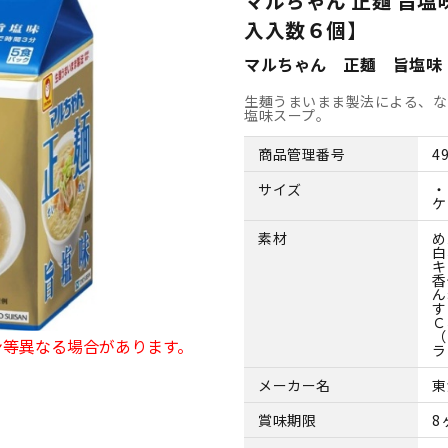
マルちゃん 正麺 旨塩
入入数６個】
マルちゃん 正麺 旨塩味
生麺うまいまま製法による、な
塩味スープ。
商品管理番号
4
サイズ
・
ケ
素材
め
白
キ
香
ん
す
Ｃ
（
ン等異なる場合があります。
ラ
メーカー名
東
賞味期限
8