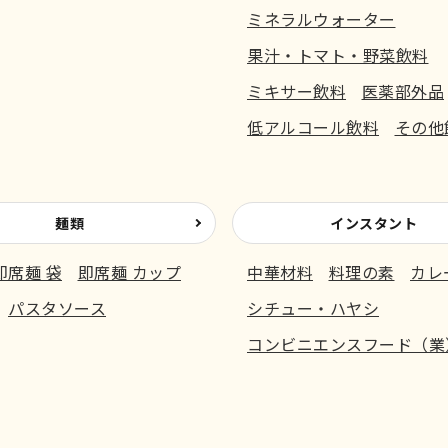
ミネラルウォーター
果汁・トマト・野菜飲料
ミキサー飲料
医薬部外品
低アルコール飲料
その他
麺類
インスタント
即席麺 袋
即席麺 カップ
中華材料
料理の素
カレ
パスタソース
シチュー・ハヤシ
コンビニエンスフード（業