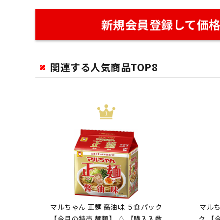
新規会員登録して価
関連する人気商品TOP8
マルちゃん 正麺 醤油味 ５食パック
マルち
【今月の特売 麺類】 △ 【購入入数
ク 【