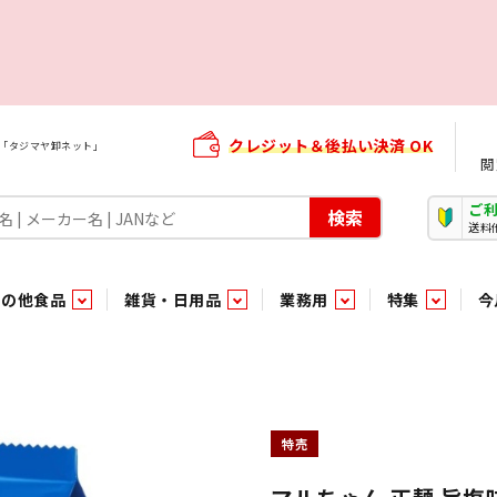
クレジット＆後払い決済 OK
屋「タジマヤ卸ネット」
閲
ご
検索
送料
その他食品
雑貨・日用品
業務用
特集
今
・生菓子
ま行
や行
加工食品ギフト
ら行
わ行
その他加工食品
鮮魚
青果
）
用品
タソース
キャンディ
紅茶・ココア飲料
ソース
エナジードリンク特集
嗜好食品
嗜好食品
和風調味料・洋風調味料・合せ調味料・香辛料・カレー類・エ
紙・生理用品
トマト製品
玩具菓子
嗜好飲料
嗜好飲料
茶系飲料
防臭・芳香剤
食用油
小箱・小袋ビスケット
飲料水
飲料水
東京のご当地お菓子
機能性飲料
食酢
菓子
菓子
殺虫・防虫剤
マヨネーズ
加工食品ギフト
加工食品ギフト
スポーツドリンク
お酒に合う！お
パッケージビス
化粧品
ドレッシ
そ
そ
特売
ジナル商品（PB）
菓子
き物
その他飲料水
チルド飲料・デザート
チルド飲料・デザート
珍味
家庭消耗雑貨
吊下げ専用品
おすすめ・イチオシ商品
軽衣料
和日配
和日配
輸入品
台所用品
日配調理加工品
日配調理加工品
駄菓子
清掃用品
その他菓子
電気関