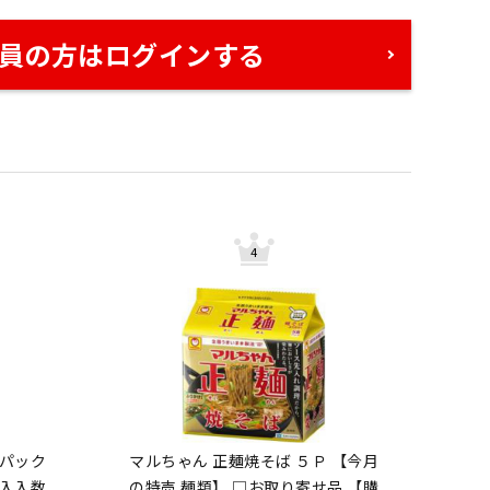
員の方はログインする
食パック
マルちゃん 正麺焼そば ５Ｐ 【今月
購入入数
の特売 麺類】 □お取り寄せ品 【購