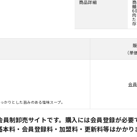
商品詳細
商
麺
6
肉
た
存
販
（単価
会員
っかりとした旨みのある塩味スープ。
会員制卸売サイトです。購入には会員登録が必要
基本料・会員登録料・加盟料・更新料等はかかり