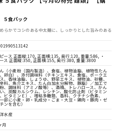
味 ５食パック 【今月の特売 麺類】 【購
すべての飲料水
すべての調味料
すべての菓子
すべての雑貨
 ５食パック
めらかでコシのある中太麺に、しっかりとした旨みのある
901990513142
ピース 正面縦:170, 正面横:135, 奥行:120, 重量:586, ・
ース 正面縦:350, 正面横:155, 奥行:380, 重量:3800
ん（小麦粉（国内製造）、食塩、植物油脂、植物性たん
、卵白）、添付調味料（チキンエキス、食塩、ポークエ
ス、香味油脂、しょうゆ、野菜エキス、植物油、砂糖、
辛料、魚介エキス、たん白加水分解物、豚脂）／加工で
粉、調味料（アミノ酸等）、酒精、トレハロース、かん
い、炭酸カルシウム、レシチン、酸化防止剤（ビタミン
、ビタミンＥ）、増粘多糖類、香料、クチナシ色素、
一部に小麦・卵・乳成分・ごま・大豆・鶏肉・豚肉・ゼ
チンを含む）
洋水産
ヶ月