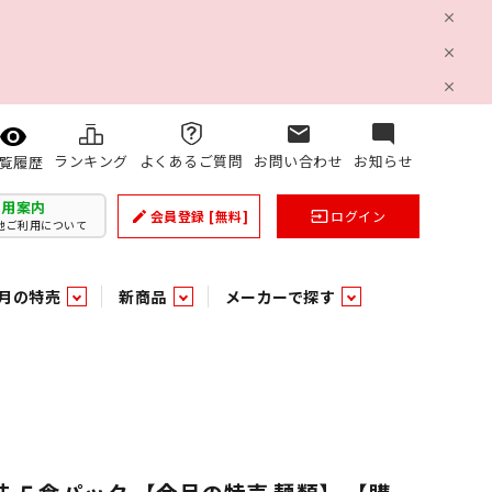
mail
mode_comment
ランキング
よくあるご質問
お問い合わせ
お知らせ
覧履歴
利用案内
会員登録
[無料]
ログイン
create
input
他ご利用について
月の特売
新商品
メーカーで探す
乳製品
和日配
日配調理加工品
バラ６０５
つまみ菓子・珍味
ケット
ング
の他加工食品
の他加工食品
ミネラルウォーター
雑貨季節品
うまみ調味料
袋ビスケット
業務用雑貨
ベビー用品
パン・生菓子
パン・生菓子
乾燥期の必需品！のど飴特集
果汁・トマト・野菜飲料
風味調味料（だしの素）
スナック
洗面浴室用品
みりん
みりん
米菓
鮮魚
鮮魚
連
文具
玩具
スポーツ用品
家庭補修
すべての業務用
すべての麺類
すべてのあ行