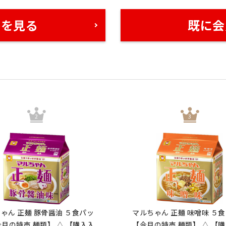
格を見る
既に会
ゃん 正麺 豚骨醤油 ５食パッ
マルちゃん 正麺 味噌味 ５
今月の特売 麺類】 △ 【購入入
【今月の特売 麺類】 △ 【