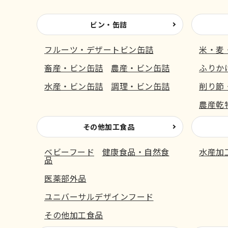
ビン・缶詰
フルーツ・デザートビン缶詰
米・麦
畜産・ビン缶詰
農産・ビン缶詰
ふりか
水産・ビン缶詰
調理・ビン缶詰
削り節
農産乾
その他加工食品
ベビーフード
健康食品・自然食
水産加
品
医薬部外品
ユニバーサルデザインフード
その他加工食品