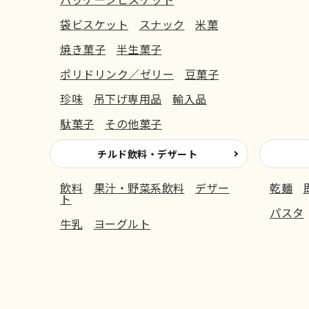
袋ビスケット
スナック
米菓
焼き菓子
半生菓子
ポリドリンク／ゼリー
豆菓子
珍味
吊下げ専用品
輸入品
駄菓子
その他菓子
チルド飲料・デザート
飲料
果汁・野菜系飲料
デザー
乾麺
ト
パスタ
牛乳
ヨーグルト