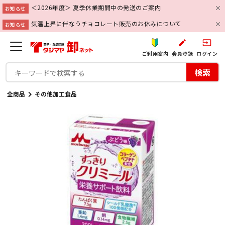
＜2026年度＞ 夏季休業期間中の発送のご案内
お知らせ
気温上昇に伴なうチョコレート販売のお休みについて
お知らせ
create
input
ご利用案内
会員登録
ログイン
検索
全商品
その他加工食品