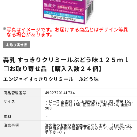
写真はイメージです。お届けする商品とはデザイン等異
なる場合があります。
お取り寄せ品
森乳 すっきりクリミールぶどう味１２５ｍｌ
□お取り寄せ品 【購入入数２４個】
エンジョイすっきりクリミール ぶどう味
商品管理番号
4902720141734
サイズ
・ピース 正面縦:47, 正面横:86, 奥行:32, 重量:151,
・ケース 正面縦:158, 正面横:97, 奥行:324, 重量:3
900
素材
‐
注意事項
注文後のお取り寄せ商品となります。（1週間～10
日程度お時間を頂戴する場合がございますのでご了
承下さい）。