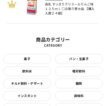
森乳 すっきりクリミールりんご味
１２５ｍｌ □お取り寄せ品 【購入
入数２４個】
商品カテゴリー
CATEGORY
菓子
パン・生菓子
飲料水
嗜好飲料
チルド飲料・デザート
麺類
インスタント
調味料