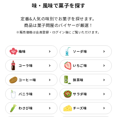
味・風味で菓子を探す
定番&人気の味別でお菓子を探せます。
商品は菓子問屋のバイヤーが厳選！
※販売価格は会員登録・ログイン後にご覧いただけます。
梅味
ソーダ味
コーラ味
いちご味
コーヒー味
抹茶味
バニラ味
サラダ味
わさび味
チーズ味