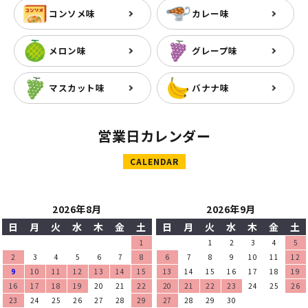
コンソメ味
カレー味
メロン味
グレープ味
マスカット味
バナナ味
営業日カレンダー
CALENDAR
2026年8月
2026年9月
日
月
火
水
木
金
土
日
月
火
水
木
金
土
1
1
2
3
4
5
2
3
4
5
6
7
8
6
7
8
9
10
11
12
9
10
11
12
13
14
15
13
14
15
16
17
18
19
16
17
18
19
20
21
22
20
21
22
23
24
25
26
23
24
25
26
27
28
29
27
28
29
30