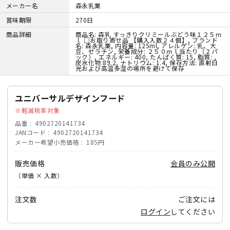
メーカー名
森永乳業
賞味期限
270日
商品詳細
商品名: 森乳 すっきりクリミールぶどう味１２５ｍ
ｌ □お取り寄せ品 【購入入数２４個】, ブランド
名: 森永乳業, 内容量: 125ml, アレルゲン: 乳、大
豆、ゼラチン, 栄養成分: ２５０ｍｌ当たり（２パ
ック）, エネルギー: 400, たんぱく質: 15, 脂質: ,
炭水化物:89.2, ナトリウム: 1.4, 保存方法: 直射日
光および高温多湿の場所を避けて保存
ユニバーサルデザインフード
軽減税率対象
品番
4902720141734
JANコード
4902720141734
メーカー希望小売価格
185円
販売価格
会員のみ公開
（単価 × 入数）
注文数
ご注文には
ログイン
してください