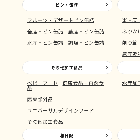
ビン・缶詰
フルーツ・デザートビン缶詰
米・麦
畜産・ビン缶詰
農産・ビン缶詰
ふりか
水産・ビン缶詰
調理・ビン缶詰
削り節
農産乾
その他加工食品
ベビーフード
健康食品・自然食
水産加
品
医薬部外品
ユニバーサルデザインフード
その他加工食品
和日配