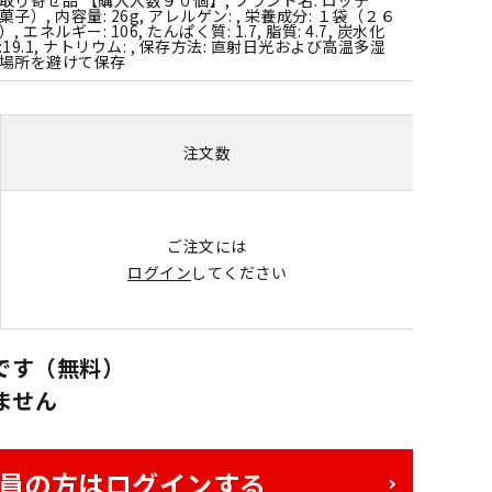
菓子）, 内容量: 26g, アレルゲン: , 栄養成分: １袋（２６
）, エネルギー: 106, たんぱく質: 1.7, 脂質: 4.7, 炭水化
:19.1, ナトリウム: , 保存方法: 直射日光および高温多湿
場所を避けて保存
注文数
ご注文には
ログイン
してください
です（無料）
ません
員の方はログインする