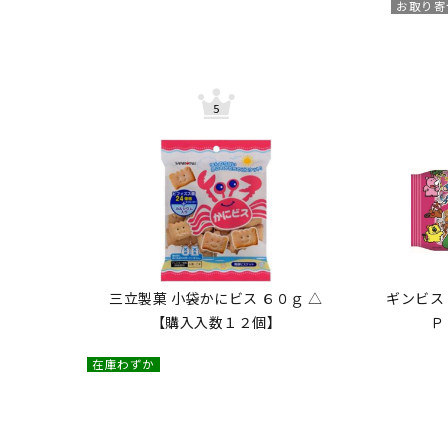
お取り寄
三立製菓 小袋かにビス ６０ｇ △
ギンビス
【購入入数１２個】
Ｐ
在庫わずか