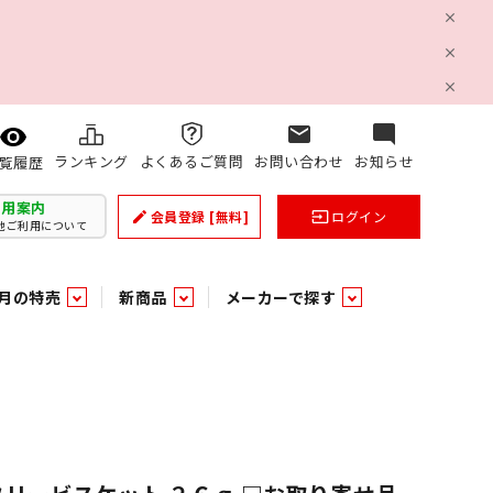
mail
mode_comment
ランキング
よくあるご質問
お問い合わせ
お知らせ
覧履歴
利用案内
会員登録
[無料]
ログイン
create
input
他ご利用について
月の特売
新商品
メーカーで探す
乳製品
和日配
日配調理加工品
バラ６０５
つまみ菓子・珍味
ケット
ング
の他加工食品
の他加工食品
ミネラルウォーター
雑貨季節品
うまみ調味料
袋ビスケット
業務用雑貨
ベビー用品
パン・生菓子
パン・生菓子
乾燥期の必需品！のど飴特集
果汁・トマト・野菜飲料
風味調味料（だしの素）
スナック
洗面浴室用品
みりん
みりん
米菓
鮮魚
鮮魚
連
文具
玩具
スポーツ用品
家庭補修
すべての業務用
すべての麺類
すべてのあ行