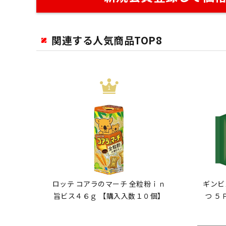
関連する人気商品TOP8
ロッテ コアラのマーチ 全粒粉ｉｎ
ギンビ
旨ビス４６ｇ 【購入入数１０個】
つ ５