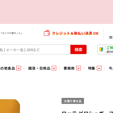
クレジット＆後払い決済 OK
屋「タジマヤ卸ネット」
閲
ご
検索
送料
その他食品
雑貨・日用品
業務用
特集
今
・生菓子
ま行
や行
加工食品ギフト
ら行
わ行
その他加工食品
鮮魚
青果
）
用品
タソース
キャンディ
紅茶・ココア飲料
ソース
エナジードリンク特集
嗜好食品
嗜好食品
和風調味料・洋風調味料・合せ調味料・香辛料・カレー類・エ
紙・生理用品
トマト製品
玩具菓子
嗜好飲料
嗜好飲料
茶系飲料
防臭・芳香剤
食用油
小箱・小袋ビスケット
飲料水
飲料水
東京のご当地お菓子
機能性飲料
食酢
菓子
菓子
殺虫・防虫剤
マヨネーズ
加工食品ギフト
加工食品ギフト
スポーツドリンク
お酒に合う！お
パッケージビス
化粧品
ドレッシ
そ
そ
お取り寄せ品
ジナル商品（PB）
菓子
き物
その他飲料水
チルド飲料・デザート
チルド飲料・デザート
珍味
家庭消耗雑貨
吊下げ専用品
おすすめ・イチオシ商品
軽衣料
和日配
和日配
輸入品
台所用品
日配調理加工品
日配調理加工品
駄菓子
清掃用品
その他菓子
電気関