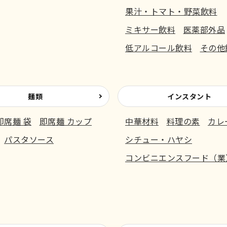
果汁・トマト・野菜飲料
ミキサー飲料
医薬部外品
低アルコール飲料
その他
麺類
インスタント
即席麺 袋
即席麺 カップ
中華材料
料理の素
カレ
パスタソース
シチュー・ハヤシ
コンビニエンスフード（業