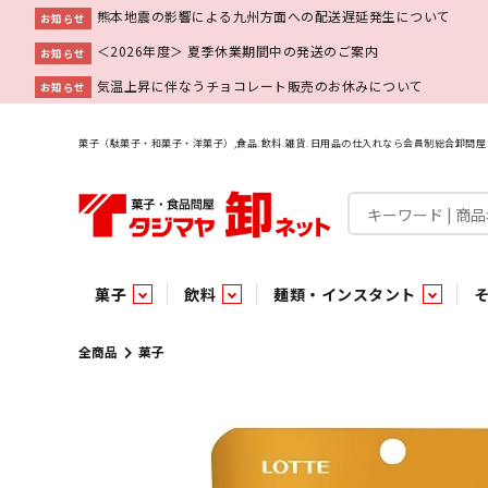
熊本地震の影響による九州方面への配送遅延発生について
お知らせ
＜2026年度＞ 夏季休業期間中の発送のご案内
お知らせ
気温上昇に伴なうチョコレート販売のお休みについて
お知らせ
菓子（駄菓子・和菓子・洋菓子）,食品.飲料.雑貨.日用品の仕入れなら会員制総合卸問
菓子
飲料
麺類・インスタント
菓子
飲料水
麺類
調味料
雑貨
業務用
特集
今月の特売
新商品
あ行
パン・生菓子
インスタント
ペット関連
か行
嗜好飲料
ビン・缶詰
業務用非食品
さ行
チルド飲料・デザート
業務用非食品
乾物
た行
嗜好食品
な行
は行
パン
全商品
菓子
チョコレート
炭酸飲料
乾麺
砂糖
洗剤
めん類・缶詰・びん詰・惣菜・乾物・その他（業務用
駄菓子特集
調味料
調味料
あ
い
即席麺 袋
甘味料
ヘアケア
インスタント
インスタント
う
濃縮・乳酸・乳飲料
切って使える！つり下げ４連・5連菓子
袋チョコ
え
塩
スキンケア
即席麺 カップ
お
味噌
ビン・缶詰
ビン・缶詰
ポケット
醤油
浴用剤
コーヒー飲料
パスタ
つゆ
ガム
麺類
麺類
口中衛生
たれ
パス
飴・
乾物
乾物
焼き菓子
ミキサー飲料
みりん風調味料
トイレ用品
当たり・占い付きのラッキーお菓子
青果
青果
ペット関連
ペット関連
半生菓子
洗濯用品
医薬部外品
香辛料
雑貨
雑貨
ポリドリンク／ゼリー
小物家具
業務用非食品
業務用非食品
低アルコール飲料
タジマヤ オリ
傘・袋物
業務用
業務用
豆
履
雑貨ギフト
その他雑貨