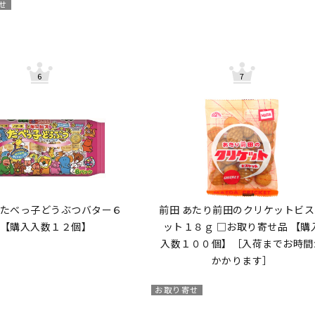
せ
 たべっ子どうぶつバター６
前田 あたり前田のクリケットビス
 【購入入数１２個】
ット１８ｇ □お取り寄せ品 【購
入数１００個】［入荷までお時間
かかります］
お取り寄せ