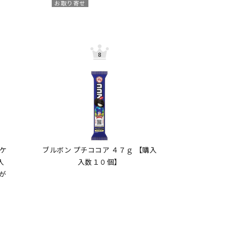
お取り寄せ
ケ
ブルボン プチココア ４７ｇ 【購入
入
入数１０個】
が