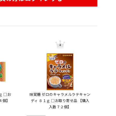
ｇ □お
味覚糖 ゼロのキャラメルラテキャン
４個】
ディ ８１ｇ □お取り寄せ品 【購入
入数７２個】