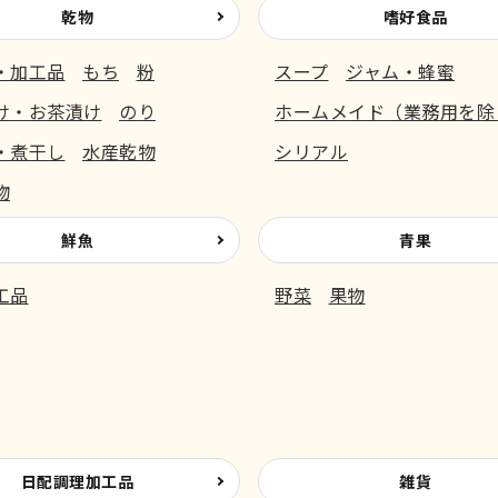
乾物
嗜好食品
・加工品
もち
粉
スープ
ジャム・蜂蜜
け・お茶漬け
のり
ホームメイド（業務用を除
・煮干し
水産乾物
シリアル
物
鮮魚
青果
工品
野菜
果物
日配調理加工品
雑貨