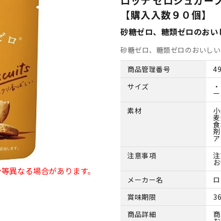
ロッテ ゼロシュガー
【購入入数９０個】
砂糖ゼロ、糖類ゼロのおい
砂糖ゼロ、糖類ゼロのおいしい
商品管理番号
4
サイズ
・
ー
素材
小
麦
食
剤
ア
注意事項
注
お
ン等異なる場合があります。
メーカー名
ロ
賞味期限
3
商品詳細
商
お