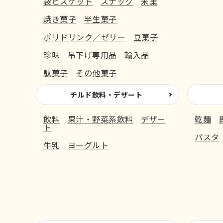
袋ビスケット
スナック
米菓
焼き菓子
半生菓子
ポリドリンク／ゼリー
豆菓子
珍味
吊下げ専用品
輸入品
駄菓子
その他菓子
チルド飲料・デザート
飲料
果汁・野菜系飲料
デザー
乾麺
ト
パスタ
牛乳
ヨーグルト