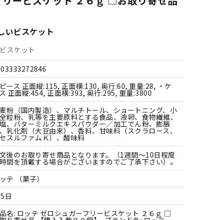
フリービスケット ２６ｇ □お取り寄せ品
すべての飲料水
すべての調味料
すべての菓子
すべての雑貨
しいビスケット
ビスケット
903333272846
ピース 正面縦:115, 正面横:130, 奥行:60, 重量:28, ・ケ
ス 正面縦:454, 正面横:393, 奥行:295, 重量:3800
麦粉（国内製造）、マルチトール、ショートニング、小
全粒粉、乳等を主要原料とする食品、液卵、食物繊維、
塩、バターミルクエキスパウダー／加工でん粉、膨脹
、乳化剤（大豆由来）、香料、甘味料（スクラロース、
セスルファムＫ）、酸味料
文後のお取り寄せ商品となります。（1週間～10日程度
時間を頂戴する場合がございますのでご了承下さい）。
ッテ （菓子）
65日
品名: ロッテ ゼロシュガーフリービスケット ２６ｇ □
取り寄せ品 【購入入数９０個】, ブランド名: ロッテ