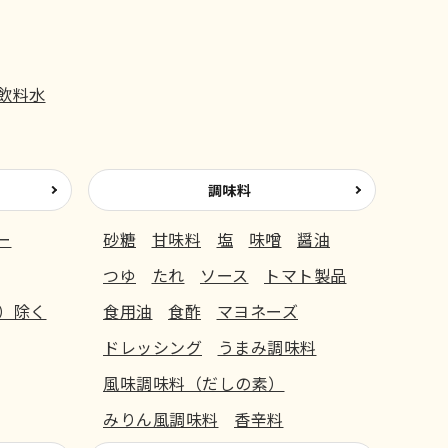
飲料水
調味料
ー
砂糖
甘味料
塩
味噌
醤油
つゆ
たれ
ソース
トマト製品
）除く
食用油
食酢
マヨネーズ
ドレッシング
うまみ調味料
風味調味料（だしの素）
みりん風調味料
香辛料