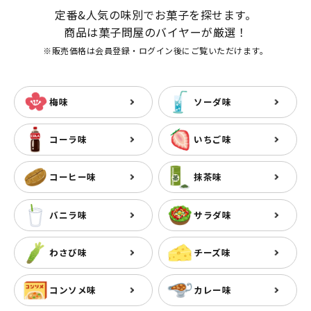
定番&人気の味別でお菓子を探せます。
商品は菓子問屋のバイヤーが厳選！
※販売価格は会員登録・ログイン後にご覧いただけます。
梅味
ソーダ味
コーラ味
いちご味
コーヒー味
抹茶味
バニラ味
サラダ味
わさび味
チーズ味
コンソメ味
カレー味