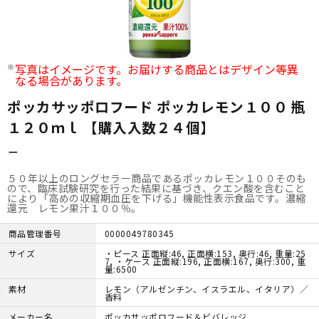
写真はイメージです。お届けする商品とはデザイン等異
なる場合があります。
ポッカサッポロフード ポッカレモン１００ 瓶
１２０ｍｌ 【購入入数２４個】
－
５０年以上のロングセラー商品であるポッカレモン１００そのも
ので、臨床試験研究を行った結果に基づき、クエン酸を含むこと
により「高めの収縮期血圧を下げる」機能性表示食品です。濃縮
還元 レモン果汁１００％。
商品管理番号
0000049780345
サイズ
・ピース 正面縦:46, 正面横:153, 奥行:46, 重量:25
7, ・ケース 正面縦:196, 正面横:167, 奥行:300, 重
量:6500
素材
レモン（アルゼンチン、イスラエル、イタリア）／
香料
メーカー名
ポッカサッポロフード＆ビバレッジ