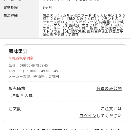
賞味期限
9ヶ月
商品詳細
商品名: ポッカサッポロフード ポッカレモン１００
瓶１２０ｍｌ 【購入入数２４個】, ブランド名: ポ
ッカサッポロフード＆ビバレッジ, 内容量: 120ml,
アレルゲン: , 栄養成分: 大さじ1杯（15ml）当り,
エネルギー: 5, たんぱく質: , 脂質: , 炭水化物:1.5,
ナトリウム: 1.4, 保存方法: 直射日光および高温多
湿の場所を避けて保存
調味果汁
軽減税率対象
品番
0000049780345
JANコード
0000049780345
メーカー希望小売価格
278円
販売価格
会員のみ公開
（単価 × 入数）
注文数
ご注文には
ログイン
してください