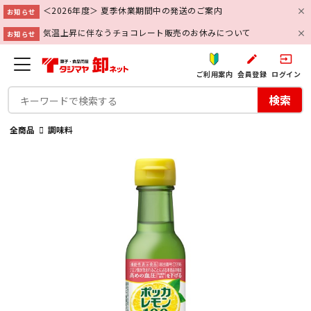
＜2026年度＞ 夏季休業期間中の発送のご案内
お知らせ
気温上昇に伴なうチョコレート販売のお休みについて
お知らせ
create
input
ご利用案内
会員登録
ログイン
検索
全商品
調味料