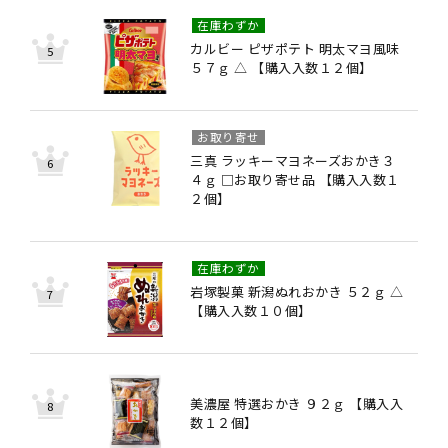
在庫わずか
カルビー ピザポテト 明太マヨ風味
５７ｇ △ 【購入入数１２個】
お取り寄せ
三真 ラッキーマヨネーズおかき３
４ｇ □お取り寄せ品 【購入入数１
２個】
在庫わずか
岩塚製菓 新潟ぬれおかき ５２ｇ △
【購入入数１０個】
美濃屋 特選おかき ９２ｇ 【購入入
数１２個】