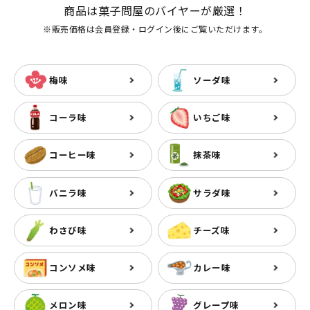
商品は菓子問屋のバイヤーが厳選！
※販売価格は会員登録・ログイン後にご覧いただけます。
梅味
ソーダ味
コーラ味
いちご味
コーヒー味
抹茶味
バニラ味
サラダ味
わさび味
チーズ味
コンソメ味
カレー味
メロン味
グレープ味