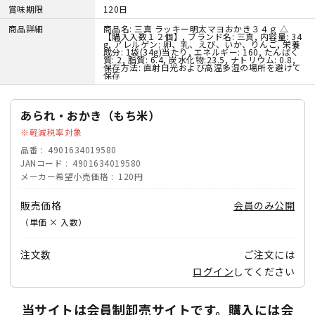
賞味期限
120日
商品詳細
商品名: 三真 ラッキー明太マヨおかき３４ｇ △
【購入入数１２個】, ブランド名: 三真, 内容量: 34
g, アレルゲン: 卵、乳、えび、いか、りんご, 栄養
成分: 1袋(34g)当たり, エネルギー: 160, たんぱく
質: 2, 脂質: 6.4, 炭水化物:23.5, ナトリウム: 0.8,
保存方法: 直射日光および高温多湿の場所を避けて
保存
あられ・おかき（もち米）
軽減税率対象
品番
4901634019580
JANコード
4901634019580
メーカー希望小売価格
120円
販売価格
会員のみ公開
（単価 × 入数）
注文数
ご注文には
ログイン
してください
当サイトは会員制卸売サイトです。購入には会