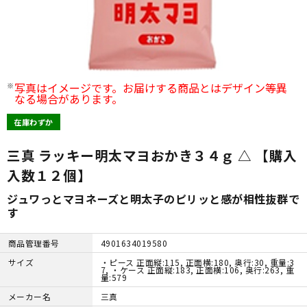
写真はイメージです。お届けする商品とはデザイン等異
なる場合があります。
在庫わずか
三真 ラッキー明太マヨおかき３４ｇ △ 【購入
入数１２個】
ジュワっとマヨネーズと明太子のピリッと感が相性抜群で
す
商品管理番号
4901634019580
サイズ
・ピース 正面縦:115, 正面横:180, 奥行:30, 重量:3
7, ・ケース 正面縦:183, 正面横:106, 奥行:263, 重
量:579
メーカー名
三真