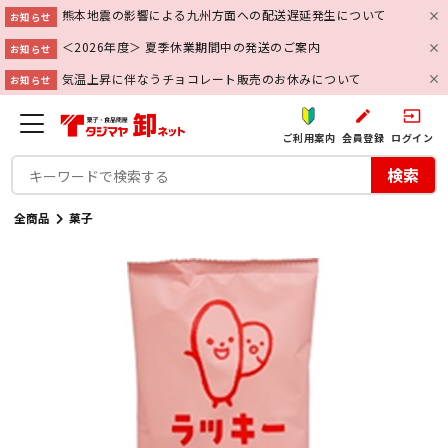
熊本地震の影響による九州方面への配送遅延発生について
お知らせ
＜2026年度＞ 夏季休業期間中の発送のご案内
お知らせ
気温上昇に伴なうチョコレート販売のお休みについて
お知らせ
create
input
ご利用案内
会員登録
ログイン
検索
全商品
菓子