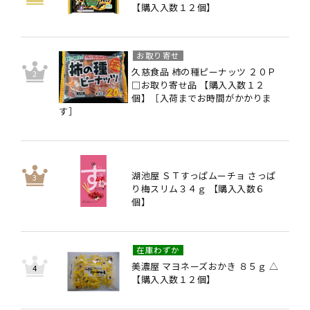
【購入入数１２個】
お取り寄せ
久慈食品 柿の種ピーナッツ ２０Ｐ
□お取り寄せ品 【購入入数１２
個】［入荷までお時間がかかりま
す］
湖池屋 ＳＴすっぱムーチョ さっぱ
り梅スリム３４ｇ 【購入入数６
個】
在庫わずか
美濃屋 マヨネーズおかき ８５ｇ △
【購入入数１２個】