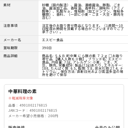
素材
砂糖（国内製造）、醤油、濃縮醤油、豚脂、ごま
油、醤油加工品、香味油、香辛料／調味料（アミノ
酸等）、乳酸Ｎａ、増粘剤（加工デンプン、増粘多
糖類）、香料、（一部に小麦・ごま・大豆・豚肉を
含む）
注意事項
注文後のお取り寄せ商品となります。（1週間～10
日程度お時間を頂戴する場合がございますのでご了
承下さい）。
メーカー名
エスビー食品
賞味期限
390日
商品詳細
商品名: Ｓ＆Ｂ 町中華 にら豚の素 ７２ｇ □お取り
寄せ品 【購入入数６０個】, ブランド名: エスビー
食品, 内容量: 72g, アレルゲン: 小麦、ごま、大
豆、豚肉, 栄養成分: 製品(72g)あたり, エネルギー:
188, たんぱく質: 6.5, 脂質: 5.8, 炭水化物:27.4, ナ
トリウム: , 保存方法: 直射日光および高温多湿の場
所を避けて保存
中華料理の素
軽減税率対象
品番
4901002176815
JANコード
4901002176815
メーカー希望小売価格
200円
販売価格
会員のみ公開