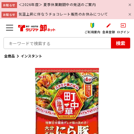
＜2026年度＞ 夏季休業期間中の発送のご案内
お知らせ
気温上昇に伴なうチョコレート販売のお休みについて
お知らせ
create
input
ご利用案内
会員登録
ログイン
検索
全商品
インスタント