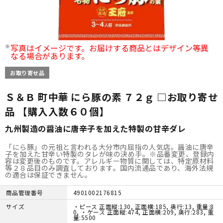
写真はイメージです。お届けする商品とはデザイン等異
なる場合があります。
お取り寄せ品
Ｓ＆Ｂ 町中華 にら豚の素 ７２ｇ □お取り寄せ
品 【購入入数６０個】
九州製造の醤油に唐辛子を加えた特製の甘辛ダレ
「にら豚」の元祖と言われる大分市内屈指の人気店。醤油に唐辛
子を加えた甘辛い特製のタレが味の決め手。※品番変更、登録内
容は変更後のものです。アレルギー物質に関しては、特定原材料
等２８品目のみ調査しております。国内流通品であり、海外法規
の適合は保証できません。
商品管理番号
4901002176815
サイズ
・ピース 正面縦:130, 正面横:185, 奥行:13, 重量:8
0, ・ケース 正面縦:474, 正面横:209, 奥行:283, 重
量:5500