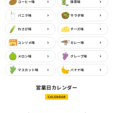
コーヒー味
抹茶味
バニラ味
サラダ味
わさび味
チーズ味
コンソメ味
カレー味
メロン味
グレープ味
マスカット味
バナナ味
営業日カレンダー
CALENDAR