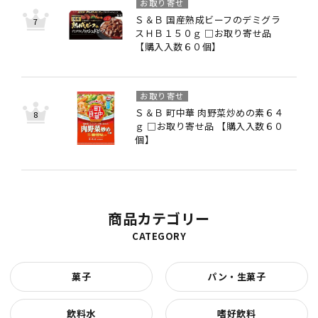
お取り寄せ
Ｓ＆Ｂ 国産熟成ビーフのデミグラ
スＨＢ１５０ｇ □お取り寄せ品
【購入入数６０個】
お取り寄せ
Ｓ＆Ｂ 町中華 肉野菜炒めの素６４
ｇ □お取り寄せ品 【購入入数６０
個】
商品カテゴリー
CATEGORY
菓子
パン・生菓子
飲料水
嗜好飲料