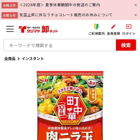
＜2026年度＞ 夏季休業期間中の発送のご案内
お知らせ
気温上昇に伴なうチョコレート販売のお休みについて
お知らせ
create
input
ご利用案内
会員登録
ログイン
検索
全商品
インスタント