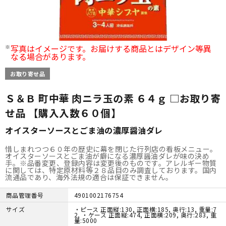
写真はイメージです。お届けする商品とはデザイン等異
なる場合があります。
お取り寄せ品
Ｓ＆Ｂ 町中華 肉ニラ玉の素 ６４ｇ □お取り寄
せ品 【購入入数６０個】
オイスターソースとごま油の濃厚醤油ダレ
惜しまれつつ６０年の歴史に幕を閉じた行列店の看板メニュー。
オイスターソースとごま油が癖になる濃厚醤油ダレが味の決め
手。※品番変更、登録内容は変更後のものです。アレルギー物質
に関しては、特定原材料等２８品目のみ調査しております。国内
流通品であり、海外法規の適合は保証できません。
商品管理番号
4901002176754
サイズ
・ピース 正面縦:130, 正面横:185, 奥行:13, 重量:7
2, ・ケース 正面縦:474, 正面横:209, 奥行:283, 重
量:5000