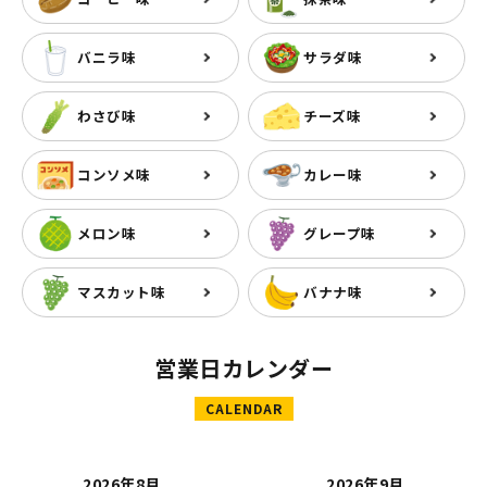
バニラ味
サラダ味
わさび味
チーズ味
コンソメ味
カレー味
メロン味
グレープ味
マスカット味
バナナ味
営業日カレンダー
CALENDAR
2026年8月
2026年9月