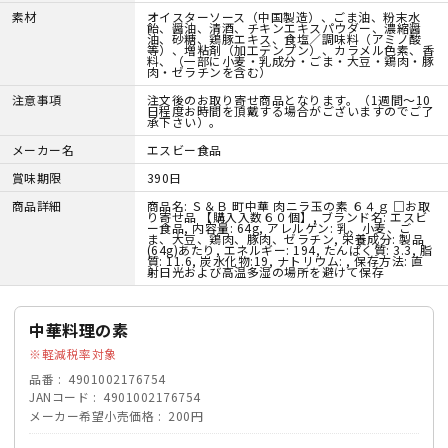
素材
オイスターソース（中国製造）、ごま油、粉末水
飴、醤油、清酒、チキンエキスパウダー、濃縮醤
油、砂糖、鶏豚エキス、食塩／調味料（アミノ酸
等）、増粘剤（加工デンプン）、カラメル色素、香
料、（一部に小麦・乳成分・ごま・大豆・鶏肉・豚
肉・ゼラチンを含む）
注意事項
注文後のお取り寄せ商品となります。（1週間～10
日程度お時間を頂戴する場合がございますのでご了
承下さい）。
メーカー名
エスビー食品
賞味期限
390日
商品詳細
商品名: Ｓ＆Ｂ 町中華 肉ニラ玉の素 ６４ｇ □お取
り寄せ品 【購入入数６０個】, ブランド名: エスビ
ー食品, 内容量: 64g, アレルゲン: 乳、小麦、ご
ま、大豆、鶏肉、豚肉、ゼラチン, 栄養成分: 製品
(64g)あたり, エネルギー: 194, たんぱく質: 3.3, 脂
質: 11.6, 炭水化物:19, ナトリウム: , 保存方法: 直
射日光および高温多湿の場所を避けて保存
中華料理の素
軽減税率対象
品番
4901002176754
JANコード
4901002176754
メーカー希望小売価格
200円