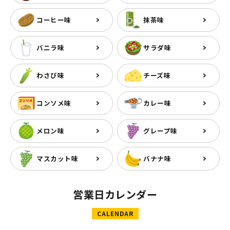
コーヒー味
抹茶味
バニラ味
サラダ味
わさび味
チーズ味
コンソメ味
カレー味
メロン味
グレープ味
マスカット味
バナナ味
営業日カレンダー
CALENDAR