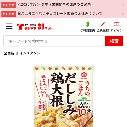
＜2026年度＞ 夏季休業期間中の発送のご案内
お知らせ
気温上昇に伴なうチョコレート販売のお休みについて
お知らせ
create
input
ご利用案内
会員登録
ログイン
検索
全商品
インスタント