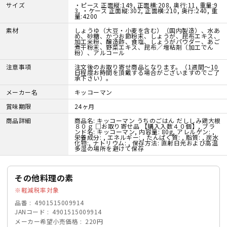
サイズ
・ピース 正面縦:149, 正面横:208, 奥行:11, 重量:9
3, ・ケース 正面縦:302, 正面横:210, 奥行:240, 重
量:4200
素材
しょうゆ（大豆・小麦を含む）（国内製造）、水あ
め、砂糖、かつお節粉末、しょうが、昆布エキス、
加工米粉、醸造酢、食塩、しょうがパウダー、あご
煮干粉末、野菜エキス、昆布／増粘剤（加工でん
粉）、アルコール
注意事項
注文後のお取り寄せ商品となります。（1週間～10
日程度お時間を頂戴する場合がございますのでご了
承下さい）。
メーカー名
キッコーマン
賞味期限
24ヶ月
商品詳細
商品名: キッコーマン うちのごはん だししみ鶏大根
８０ｇ □お取り寄せ品 【購入入数４０個】, ブラ
ンド名: キッコーマン, 内容量: 80g, アレルゲン: ,
栄養成分: , エネルギー: , たんぱく質: , 脂質: , 炭水
化物:, ナトリウム: , 保存方法: 直射日光および高温
多湿の場所を避けて保存
その他料理の素
軽減税率対象
品番
4901515009914
JANコード
4901515009914
メーカー希望小売価格
220円