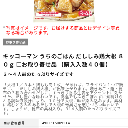
写真はイメージです。お届けする商品とはデザイン等異
なる場合があります。
お取り寄せ品
キッコーマン うちのごはん だししみ鶏大根 ８
０ｇ □お取り寄せ品 【購入入数４０個】
３～４人前のたっぷりサイズです
「大根１／３本と鶏もも肉１枚」があれば、フライパン１つで簡
単に、「だししみ鶏大根」が出来上がります。焼きあご・鰹・昆
布の３種の合わせだしに、すっきり香る生姜をアクセントに効か
せた、だし豊かな味わいです。高温でもふきこぼれずに煮続けら
れる調味液設計により、１０分で大根に味が染み込みます。素材
に絡むとろみのあるだしで大根の青臭さを感じづらい味わいで
す。しょうが、昆布の具材入り。３?４人前のたっぷりサイズで
す。
商品管理番号
4901515009914