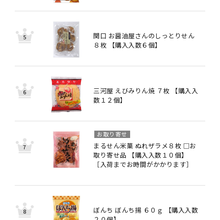
関口 お醤油屋さんのしっとりせん
８枚 【購入入数６個】
三河屋 えびみりん焼 ７枚 【購入入
数１２個】
お取り寄せ
まるせん米菓 ぬれザラメ８枚 □お
取り寄せ品 【購入入数１０個】
［入荷までお時間がかかります］
ぼんち ぼんち揚 ６０ｇ 【購入入数
２０個】