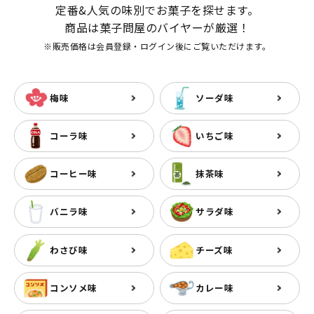
定番&人気の味別でお菓子を探せます。
商品は菓子問屋のバイヤーが厳選！
※販売価格は会員登録・ログイン後にご覧いただけます。
梅味
ソーダ味
コーラ味
いちご味
コーヒー味
抹茶味
バニラ味
サラダ味
わさび味
チーズ味
コンソメ味
カレー味