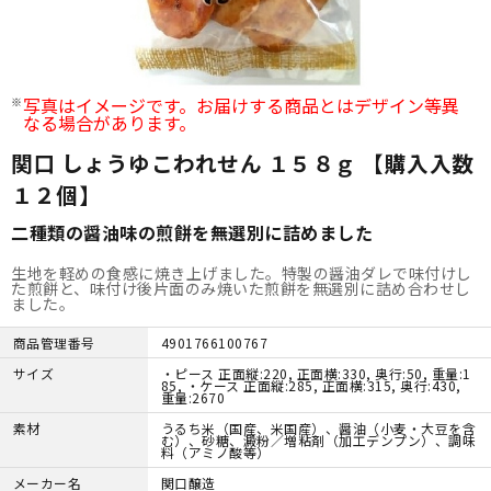
写真はイメージです。お届けする商品とはデザイン等異
なる場合があります。
関口 しょうゆこわれせん １５８ｇ 【購入入数
１２個】
二種類の醤油味の煎餅を無選別に詰めました
生地を軽めの食感に焼き上げました。特製の醤油ダレで味付けし
た煎餅と、味付け後片面のみ焼いた煎餅を無選別に詰め合わせし
ました。
商品管理番号
4901766100767
サイズ
・ピース 正面縦:220, 正面横:330, 奥行:50, 重量:1
85, ・ケース 正面縦:285, 正面横:315, 奥行:430,
重量:2670
素材
うるち米（国産、米国産）、醤油（小麦・大豆を含
む）、砂糖、澱粉／増粘剤（加工デンプン）、調味
料（アミノ酸等）
メーカー名
関口醸造