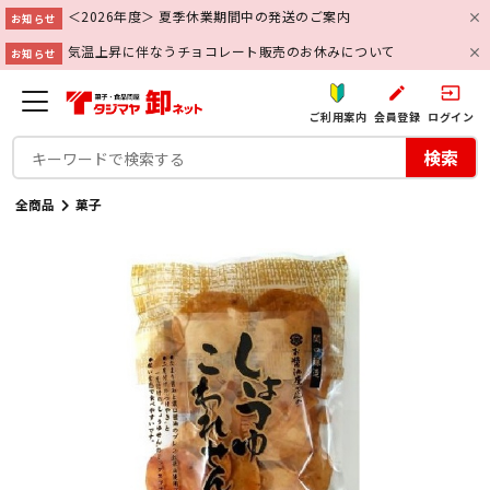
＜2026年度＞ 夏季休業期間中の発送のご案内
お知らせ
気温上昇に伴なうチョコレート販売のお休みについて
お知らせ
create
input
ご利用案内
会員登録
ログイン
検索
全商品
菓子