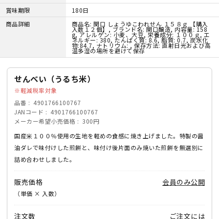
賞味期限
180日
商品詳細
商品名: 関口 しょうゆこわれせん １５８ｇ 【購入
入数１２個】, ブランド名: 関口醸造, 内容量: 158
g, アレルゲン: 小麦、大豆, 栄養成分: １００ｇ, エ
ネルギー: 380, たんぱく質: 8.6, 脂質: 0.7, 炭水化
物:84.7, ナトリウム: , 保存方法: 直射日光および高
温多湿の場所を避けて保存
せんべい（うるち米）
軽減税率対象
品番
4901766100767
JANコード
4901766100767
メーカー希望小売価格
300円
国産米１００％使用の生地を軽めの食感に焼き上げました。特製の醤
油ダレで味付けした煎餅と、味付け後片面のみ焼いた煎餅を無選別に
詰め合わせしました。
販売価格
会員のみ公開
（単価 × 入数）
注文数
ご注文には