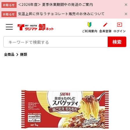
＜2026年度＞ 夏季休業期間中の発送のご案内
お知らせ
気温上昇に伴なうチョコレート販売のお休みについて
お知らせ
create
input
ご利用案内
会員登録
ログイン
検索
全商品
麺類