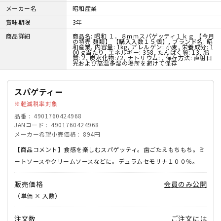
メーカー名
昭和産業
賞味期限
3年
商品詳細
商品名: 昭和 １．８ｍｍスパゲッティ１ｋｇ 【今月
の特売 麺類】 【購入入数１５個】, ブランド名: 昭
和産業, 内容量: 1kg, アレルゲン: 小麦, 栄養成分: 1
00ｇ当たり, エネルギー: 358, たんぱく質: 13, 脂
質: 2, 炭水化物:72, ナトリウム: , 保存方法: 直射日
光および高温多湿の場所を避けて保存
スパゲティー
軽減税率対象
品番
4901760424968
JANコード
4901760424968
メーカー希望小売価格
894円
【商品コメント】食感を楽しむスパゲッティ。歯ごたえもちもち。ミ
ートソースやクリームソースなどに。デュラムセモリナ１００％。
販売価格
会員のみ公開
（単価 × 入数）
注文数
ご注文には