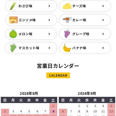
わさび味
チーズ味
コンソメ味
カレー味
メロン味
グレープ味
マスカット味
バナナ味
営業日カレンダー
CALENDAR
2026年8月
2026年9月
日
月
火
水
木
金
土
日
月
火
水
木
金
土
1
1
2
3
4
5
2
3
4
5
6
7
8
6
7
8
9
10
11
12