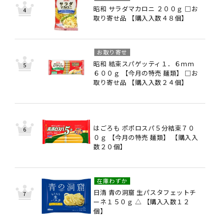
昭和 サラダマカロニ ２００ｇ □お
取り寄せ品 【購入入数４８個】
お取り寄せ
昭和 結束スパゲッティ１．６ｍｍ
６００ｇ 【今月の特売 麺類】 □お
取り寄せ品 【購入入数２４個】
はごろも ポポロスパ５分結束７０
０ｇ 【今月の特売 麺類】 【購入入
数２０個】
在庫わずか
日清 青の洞窟 生パスタフェットチ
ーネ１５０ｇ △ 【購入入数１２
個】