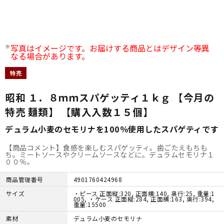
写真はイメージです。お届けする商品とはデザイン等異
なる場合があります。
特売
昭和 １．８ｍｍスパゲッティ１ｋｇ 【今月の
特売 麺類】 【購入入数１５個】
デュラム小麦のセモリナを100％使用したスパゲティです
【商品コメント】食感を楽しむスパゲッティ。歯ごたえもちも
ち。ミートソースやクリームソースなどに。デュラムセモリナ１
００％。
商品管理番号
4901760424968
サイズ
・ピース 正面縦:320, 正面横:140, 奥行:25, 重量:1
005, ・ケース 正面縦:284, 正面横:163, 奥行:394,
重量:15500
素材
デュラム小麦のセモリナ