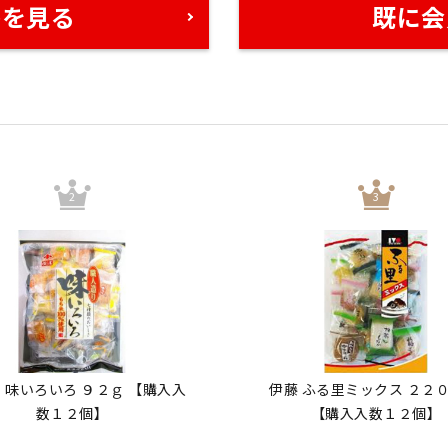
格を見る
既に会
 味いろいろ ９２ｇ 【購入入
伊藤 ふる里ミックス ２２０
数１２個】
【購入入数１２個】