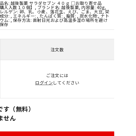
品名: 越後製菓 サラダセブン ４０ｇ □お取り寄せ品
購入入数１０個】, ブランド名: 越後製菓, 内容量: 40g,
レルゲン: 卵、乳、小麦、落花生、えび、ごま、大豆, 栄
成分: , エネルギー: , たんぱく質: , 脂質: , 炭水化物:, ナト
ウム: , 保存方法: 直射日光および高温多湿の場所を避け
保存
注文数
ご注文には
ログイン
してください
です（無料）
ません