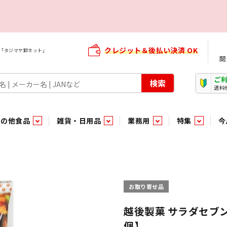
クレジット＆後払い決済 OK
屋「タジマヤ卸ネット」
閲
ご
検索
送料
その他食品
雑貨・日用品
業務用
特集
今
・生菓子
ま行
や行
加工食品ギフト
ら行
わ行
その他加工食品
鮮魚
青果
）
用品
タソース
キャンディ
紅茶・ココア飲料
ソース
エナジードリンク特集
嗜好食品
嗜好食品
和風調味料・洋風調味料・合せ調味料・香辛料・カレー類・エ
紙・生理用品
トマト製品
玩具菓子
嗜好飲料
嗜好飲料
茶系飲料
防臭・芳香剤
食用油
小箱・小袋ビスケット
飲料水
飲料水
東京のご当地お菓子
機能性飲料
食酢
菓子
菓子
殺虫・防虫剤
マヨネーズ
加工食品ギフト
加工食品ギフト
スポーツドリンク
お酒に合う！お
パッケージビス
化粧品
ドレッシ
そ
そ
お取り寄せ品
ジナル商品（PB）
菓子
き物
その他飲料水
チルド飲料・デザート
チルド飲料・デザート
珍味
家庭消耗雑貨
吊下げ専用品
おすすめ・イチオシ商品
軽衣料
和日配
和日配
輸入品
台所用品
日配調理加工品
日配調理加工品
駄菓子
清掃用品
その他菓子
電気関
越後製菓 サラダセブン
個】