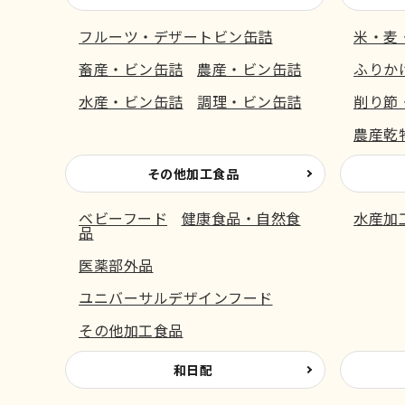
フルーツ・デザートビン缶詰
米・麦
畜産・ビン缶詰
農産・ビン缶詰
ふりか
水産・ビン缶詰
調理・ビン缶詰
削り節
農産乾
その他加工食品
ベビーフード
健康食品・自然食
水産加
品
医薬部外品
ユニバーサルデザインフード
その他加工食品
和日配