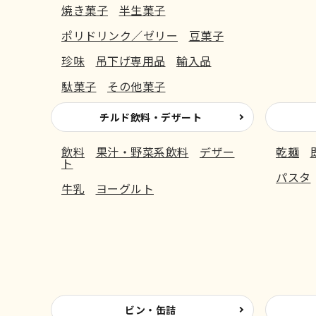
焼き菓子
半生菓子
ポリドリンク／ゼリー
豆菓子
珍味
吊下げ専用品
輸入品
駄菓子
その他菓子
チルド飲料・デザート
飲料
果汁・野菜系飲料
デザー
乾麺
ト
パスタ
牛乳
ヨーグルト
ビン・缶詰