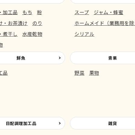
・加工品
もち
粉
スープ
ジャム・蜂蜜
け・お茶漬け
のり
ホームメイド（業務用を除
・煮干し
水産乾物
シリアル
物
鮮魚
青果
工品
野菜
果物
日配調理加工品
雑貨