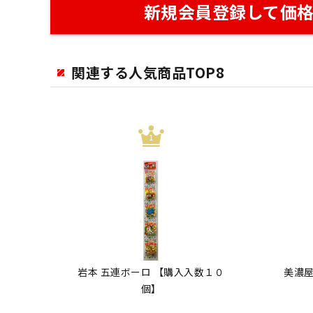
新規会員登録して価
関連する人気商品TOP8
岩本 五連ボーロ 【購入入数１０
美濃屋
個】