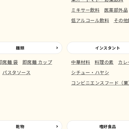
ミキサー飲料
医薬部外品
低アルコール飲料
その他
麺類
インスタント
即席麺 袋
即席麺 カップ
中華材料
料理の素
カレ
パスタソース
シチュー・ハヤシ
コンビニエンスフード（業
乾物
嗜好食品