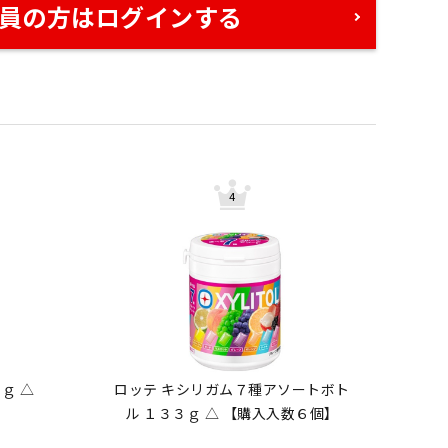
員の方はログインする
ｇ △
ロッテ キシリガム７種アソートボト
ル １３３ｇ △ 【購入入数６個】