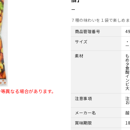
－
７種の味わいを１袋で楽しめま
商品管理番号
4
サイズ
・
ー
素材
も
め
タ
食
酸
イ
ン
ビ
大
ン等異なる場合があります。
注意事項
注
お
メーカー名
越
賞味期限
1