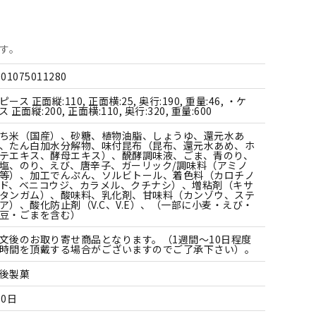
すべての雑貨
す。
901075011280
ピース 正面縦:110, 正面横:25, 奥行:190, 重量:46, ・ケ
ス 正面縦:200, 正面横:110, 奥行:320, 重量:600
ち米（国産）、砂糖、植物油脂、しょうゆ、還元水あ
、たん白加水分解物、味付昆布（昆布、還元水あめ、ホ
テエキス、酵母エキス）、醗酵調味液、ごま、青のり、
塩、のり、えび、唐辛子、ガーリック/調味料（アミノ
等）、加工でんぷん、ソルビトール、着色料（カロチノ
ド、ベニコウジ、カラメル、クチナシ）、増粘剤（キサ
タンガム）、酸味料、乳化剤、甘味料（カンゾウ、ステ
ア）、酸化防止剤（V.C、V.E）、（一部に小麦・えび・
豆・ごまを含む）
文後のお取り寄せ商品となります。（1週間～10日程度
時間を頂戴する場合がございますのでご了承下さい）。
後製菓
80日