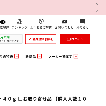
mail
mode_comment
ランキング
よくあるご質問
お問い合わせ
お知らせ
覧履歴
利用案内
会員登録
[無料]
ログイン
create
input
他ご利用について
月の特売
新商品
メーカーで探す
乳製品
和日配
日配調理加工品
バラ６０５
つまみ菓子・珍味
ケット
ング
の他加工食品
の他加工食品
ミネラルウォーター
雑貨季節品
うまみ調味料
袋ビスケット
業務用雑貨
ベビー用品
パン・生菓子
パン・生菓子
乾燥期の必需品！のど飴特集
果汁・トマト・野菜飲料
風味調味料（だしの素）
スナック
洗面浴室用品
みりん
みりん
米菓
鮮魚
鮮魚
連
文具
玩具
スポーツ用品
家庭補修
すべての業務用
すべての麺類
すべてのあ行
 ４０ｇ □お取り寄せ品 【購入入数１０
すべての飲料水
すべての調味料
すべての菓子