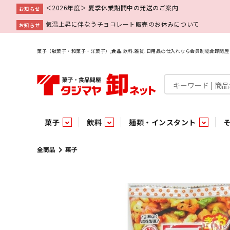
＜2026年度＞ 夏季休業期間中の発送のご案内
お知らせ
気温上昇に伴なうチョコレート販売のお休みについて
お知らせ
菓子（駄菓子・和菓子・洋菓子）,食品.飲料.雑貨.日用品の仕入れなら会員制総合卸問
菓子
飲料
麺類・インスタント
菓子
飲料水
麺類
調味料
雑貨
業務用
特集
今月の特売
新商品
あ行
パン・生菓子
インスタント
ペット関連
か行
嗜好飲料
ビン・缶詰
業務用非食品
さ行
チルド飲料・デザート
業務用非食品
乾物
た行
嗜好食品
な行
は行
パン
全商品
菓子
チョコレート
炭酸飲料
乾麺
砂糖
洗剤
めん類・缶詰・びん詰・惣菜・乾物・その他（業務用
駄菓子特集
調味料
調味料
あ
い
即席麺 袋
甘味料
ヘアケア
インスタント
インスタント
う
濃縮・乳酸・乳飲料
切って使える！つり下げ４連・5連菓子
袋チョコ
え
塩
スキンケア
即席麺 カップ
お
味噌
ビン・缶詰
ビン・缶詰
ポケット
醤油
浴用剤
コーヒー飲料
パスタ
つゆ
ガム
麺類
麺類
口中衛生
たれ
パス
飴・
乾物
乾物
焼き菓子
ミキサー飲料
みりん風調味料
トイレ用品
当たり・占い付きのラッキーお菓子
青果
青果
ペット関連
ペット関連
半生菓子
洗濯用品
医薬部外品
香辛料
雑貨
雑貨
ポリドリンク／ゼリー
小物家具
業務用非食品
業務用非食品
低アルコール飲料
タジマヤ オリ
傘・袋物
業務用
業務用
豆
履
雑貨ギフト
その他雑貨