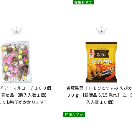
在庫わずか
ズ アニマルヨーチ１００個
岩塚製菓 ＴＨＥひとつまみ えび
り寄せ品 【購入入数１個】
３０ｇ 【新商品 6/15 発売】 △ 
までお時間がかかります］
入入数１０個】
在庫わずか