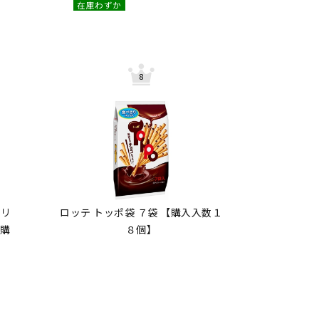
在庫わずか
カリ
ロッテ トッポ袋 ７袋 【購入入数１
【購
８個】