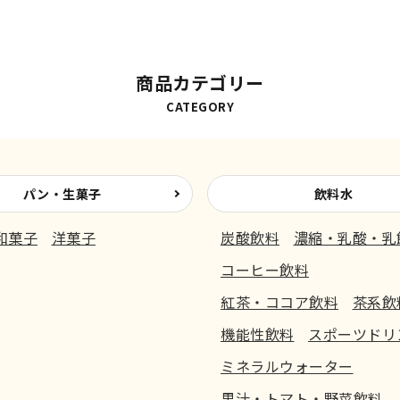
商品カテゴリー
CATEGORY
パン・生菓子
飲料水
和菓子
洋菓子
炭酸飲料
濃縮・乳酸・乳
コーヒー飲料
紅茶・ココア飲料
茶系飲
機能性飲料
スポーツドリ
ミネラルウォーター
果汁・トマト・野菜飲料