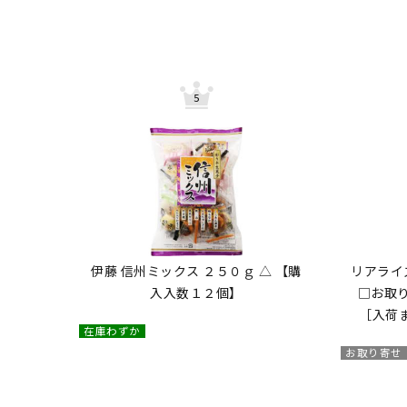
伊藤 信州ミックス ２５０ｇ △ 【購
リアライ
入入数１２個】
□お取
［入荷
在庫わずか
お取り寄せ