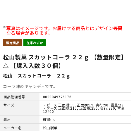
写真はイメージです。お届けする商品とはデザイン等異
なる場合があります。
在庫わずか
松山製菓 スカットコーラ ２２ｇ 【数量限定】
△ 【購入入数３０個】
松山 スカットコーラ ２２ｇ
コーラ味のキャンディです。
商品管理番号
0000049726176
サイズ
・ピース 正面縦:19, 正面横:19, 奥行:90, 重量:23,
・ケース 正面縦:215, 正面横:255, 奥行:390, 重量:
12400
素材
確認中。
メーカー名
松山製菓