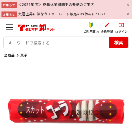
＜2026年度＞ 夏季休業期間中の発送のご案内
お知らせ
気温上昇に伴なうチョコレート販売のお休みについて
お知らせ
create
input
ご利用案内
会員登録
ログイン
検索
全商品
菓子