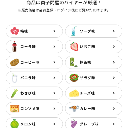
商品は菓子問屋のバイヤーが厳選！
※販売価格は会員登録・ログイン後にご覧いただけます。
梅味
ソーダ味
コーラ味
いちご味
コーヒー味
抹茶味
バニラ味
サラダ味
わさび味
チーズ味
コンソメ味
カレー味
メロン味
グレープ味