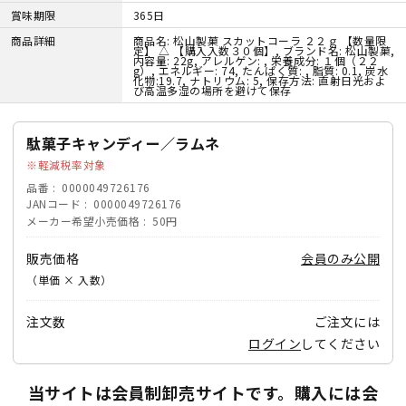
賞味期限
365日
商品詳細
商品名: 松山製菓 スカットコーラ ２２ｇ 【数量限
定】 △ 【購入入数３０個】, ブランド名: 松山製菓,
内容量: 22g, アレルゲン: , 栄養成分: １個（２２
g）, エネルギー: 74, たんぱく質: , 脂質: 0.1, 炭水
化物:19.7, ナトリウム: 5, 保存方法: 直射日光およ
び高温多湿の場所を避けて保存
駄菓子キャンディー／ラムネ
軽減税率対象
品番
0000049726176
JANコード
0000049726176
メーカー希望小売価格
50円
販売価格
会員のみ公開
（単価 × 入数）
注文数
ご注文には
ログイン
してください
当サイトは会員制卸売サイトです。購入には会