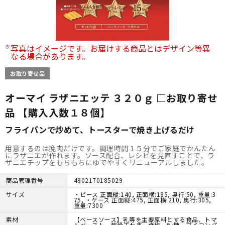
写真はイメージです。お届けする商品とはデザイン等異
なる場合があります。
お取り寄せ品
オーマイ ラザニエッテ ３２０ｇ □お取り寄せ
品 【購入入数１８個】
フライパンで炒めて、トースターで焼き上げるだけ
用意するのは挽肉だけです。調理時間１５分でご家庭でかんたん
にラザニエが作れます。ソース配合、レシピを見直すことで、ラ
ザニエチップをもちもちにゆでやすくリニューアルしました。
商品管理番号
4902170185029
サイズ
・ピース 正面縦:140, 正面横:185, 奥行:50, 重量:3
75, ・ケース 正面縦:475, 正面横:210, 奥行:305,
重量:7300
素材
【ベースソース】乳等を主要原料とする食品、トマ
トペースト、乾燥玉ねぎ、食塩、砂糖、ブイヨンパ