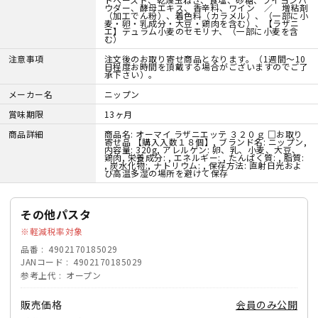
ウダー、酵母エキス、香辛料、ワイン ／ 増粘剤
（加工でん粉）、着色料（カラメル）、（一部に小
麦・卵・乳成分・大豆・鶏肉を含む）、【ラザニ
エ】デュラム小麦のセモリナ、（一部に小麦を含
む）
注意事項
注文後のお取り寄せ商品となります。（1週間～10
日程度お時間を頂戴する場合がございますのでご了
承下さい）。
メーカー名
ニップン
賞味期限
13ヶ月
商品詳細
商品名: オーマイ ラザニエッテ ３２０ｇ □お取り
寄せ品 【購入入数１８個】, ブランド名: ニップン,
内容量: 320g, アレルゲン: 卵、乳、小麦、大豆、
鶏肉, 栄養成分: , エネルギー: , たんぱく質: , 脂質:
, 炭水化物:, ナトリウム: , 保存方法: 直射日光およ
び高温多湿の場所を避けて保存
その他パスタ
軽減税率対象
品番
4902170185029
JANコード
4902170185029
参考上代
オープン
販売価格
会員のみ公開