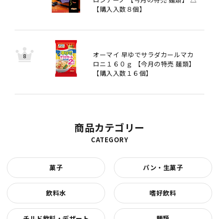
【購入入数８個】
オーマイ 早ゆでサラダカールマカ
ロニ１６０ｇ 【今月の特売 麺類】
【購入入数１６個】
商品カテゴリー
CATEGORY
菓子
パン・生菓子
飲料水
嗜好飲料
チルド飲料・デザート
麺類