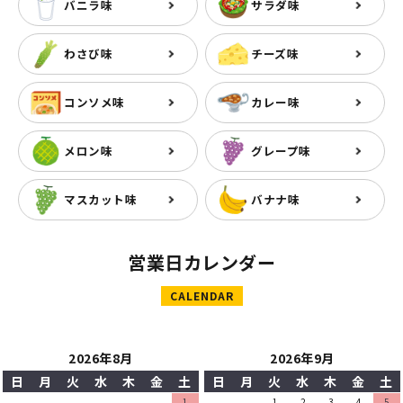
バニラ味
サラダ味
わさび味
チーズ味
コンソメ味
カレー味
メロン味
グレープ味
マスカット味
バナナ味
営業日カレンダー
CALENDAR
2026年8月
2026年9月
日
月
火
水
木
金
土
日
月
火
水
木
金
土
1
1
2
3
4
5