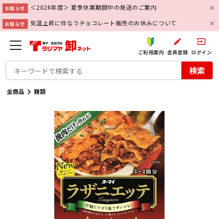
＜2026年度＞ 夏季休業期間中の発送のご案内
お知らせ
気温上昇に伴なうチョコレート販売のお休みについて
お知らせ
create
input
ご利用案内
会員登録
ログイン
検索
全商品
麺類