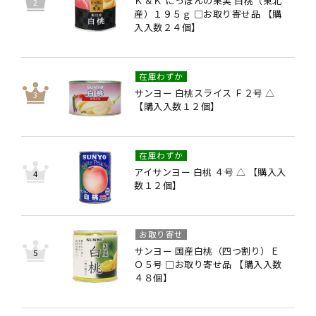
Ｋ＆Ｋ にっぽんの果実 白桃（東北
産）１９５ｇ □お取り寄せ品 【購
入入数２４個】
在庫わずか
サンヨー 白桃スライス Ｆ２号 △
【購入入数１２個】
在庫わずか
アイサンヨー 白桃 ４号 △ 【購入入
数１２個】
お取り寄せ
サンヨー 国産白桃（四つ割り）Ｅ
Ｏ５号 □お取り寄せ品 【購入入数
４８個】