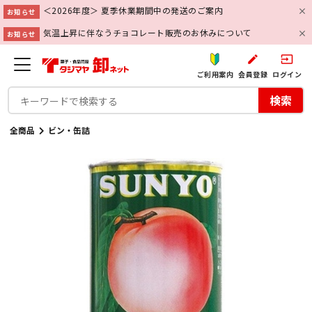
＜2026年度＞ 夏季休業期間中の発送のご案内
お知らせ
気温上昇に伴なうチョコレート販売のお休みについて
お知らせ
create
input
ご利用案内
会員登録
ログイン
検索
全商品
ビン・缶詰