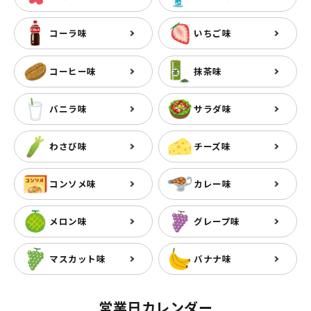
コーラ味
いちご味
コーヒー味
抹茶味
バニラ味
サラダ味
わさび味
チーズ味
コンソメ味
カレー味
メロン味
グレープ味
マスカット味
バナナ味
営業日カレンダー