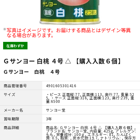
写真はイメージです。お届けする商品とはデザイン等異
なる場合があります。
在庫わずか
Ｇサンヨー 白桃 ４号 △ 【購入入数６個】
Ｇサンヨー 白桃 ４号
商品管理番号
4901605301416
サイズ
・ピース 正面縦:77, 正面横:113, 奥行:77, 重量:52
5, ・ケース 正面縦:316, 正面横:123, 奥行:239, 重
量:6500
メーカー名
サンヨー堂
賞味期限
3年
商品詳細
商品名: Ｇサンヨー 白桃 ４号 △ 【購入入数６個】,
ブランド名: サンヨー堂, 内容量: 425g, アレルゲン:
もも, 栄養成分: 100ｇ, エネルギー: 81, たんぱく
質: 0.5, 脂質: , 炭水化物:19.7, ナトリウム: , 保存方