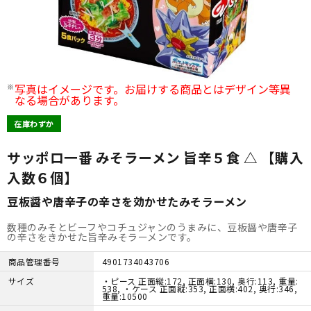
写真はイメージです。お届けする商品とはデザイン等異
なる場合があります。
在庫わずか
サッポロ一番 みそラーメン 旨辛５食 △ 【購入
入数６個】
豆板醤や唐辛子の辛さを効かせたみそラーメン
数種のみそとビーフやコチュジャンのうまみに、豆板醤や唐辛子
の辛さをきかせた旨辛みそラーメンです。
商品管理番号
4901734043706
サイズ
・ピース 正面縦:172, 正面横:130, 奥行:113, 重量:
538, ・ケース 正面縦:353, 正面横:402, 奥行:346,
重量:10500