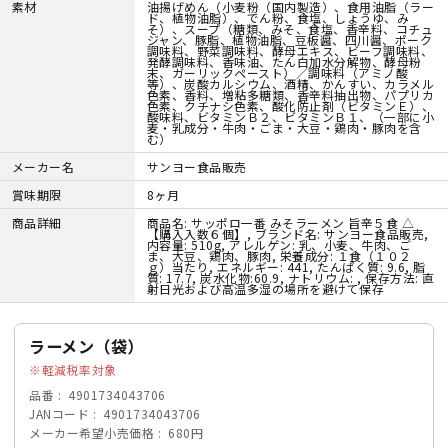
素材
油揚げめん（小麦粉（国内製造）、食用油脂（ラー
ド、植物油脂）、でん粉、食塩、しょうゆ、み
そ）、スープ（糖類、みそ、食塩、香辛料、コチュ
ジャン、豚脂、植物油脂、豆板醤、四川醤、ポーク
調味料、野菜調味料、酵母エキス、ビーフ調味料、
発酵調味料、香味油、たん白加水分解物、酵母粉
末、ガーリックペースト）／調味料（アミノ酸
等）、炭酸カルシウム、酒精、かんすい、カラメル
色素、香料、増粘多糖類、香辛料抽出物、パプリカ
色素、クチナシ色素、酸化防止剤（ビタミンＥ）、
酸味料、ビタミンＢ２、ビタミンＢ１、（一部に小
麦・乳成分・牛肉・ごま・大豆・鶏肉・豚肉を含
む）
メーカー名
サンヨー食品販売
賞味期限
8ヶ月
商品詳細
商品名: サッポロ一番 みそラーメン 旨辛５食 △
【購入入数６個】, ブランド名: サンヨー食品販売,
内容量: 510g, アレルゲン: 乳、小麦、牛肉、ご
ま、大豆、鶏肉、豚肉, 栄養成分: １食（１０２
ｇ）当たり, エネルギー: 441, たんぱく質: 9.6, 脂
質: 17.7, 炭水化物:60.9, ナトリウム: , 保存方法: 直
射日光および高温多湿の場所を避けて保存
ラーメン（袋）
軽減税率対象
品番
4901734043706
JANコード
4901734043706
メーカー希望小売価格
680円