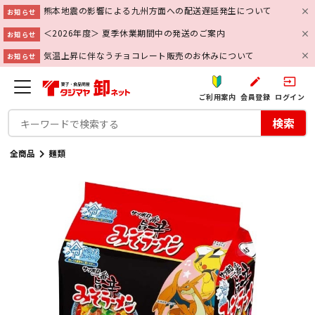
熊本地震の影響による九州方面への配送遅延発生について
お知らせ
＜2026年度＞ 夏季休業期間中の発送のご案内
お知らせ
気温上昇に伴なうチョコレート販売のお休みについて
お知らせ
create
input
ご利用案内
会員登録
ログイン
検索
全商品
麺類