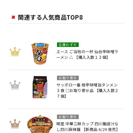
関連する人気商品TOP8
在庫わずか
エース ご当地の一杯 仙台辛味噌ラ
ーメン △ 【購入入数１２個】
お取り寄せ
サッポロ一番 極辛味噌旨タンメン
３食 □お取り寄せ品 【購入入数２
７個】
お取り寄せ
明星 中華三昧カップ 四川飯店汁な
し四川麻辣麺 【新商品 6/29 発売】