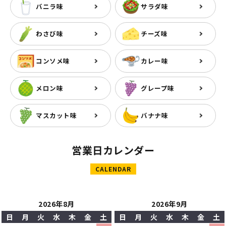
バニラ味
サラダ味
わさび味
チーズ味
コンソメ味
カレー味
メロン味
グレープ味
マスカット味
バナナ味
営業日カレンダー
CALENDAR
2026年8月
2026年9月
日
月
火
水
木
金
土
日
月
火
水
木
金
土