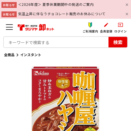
＜2026年度＞ 夏季休業期間中の発送のご案内
お知らせ
気温上昇に伴なうチョコレート販売のお休みについて
お知らせ
create
input
ご利用案内
会員登録
ログイン
検索
全商品
インスタント