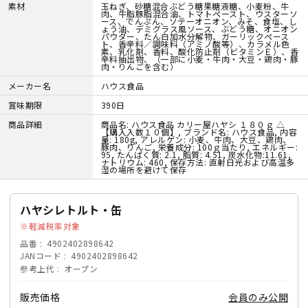
素材
玉ねぎ、砂糖混合ぶどう糖果糖液糖、小麦粉、牛
肉、牛脂豚脂混合油、トマトペースト、ウスターソ
ース、でんぷん、ソテーオニオン、みそ、食塩、し
ょう油、デミグラス風ソース、ぶどう糖、オニオン
パウダー、たん白加水分解物、ガーリックペース
ト、香辛料／調味料（アミノ酸等）、カラメル色
素、乳化剤、香料、酸化防止剤（ビタミンＥ）、香
辛料抽出物、（一部に小麦・牛肉・大豆・鶏肉・豚
肉・りんごを含む）
メーカー名
ハウス食品
賞味期限
390日
商品詳細
商品名: ハウス食品 カリー屋ハヤシ １８０ｇ △
【購入入数１０個】, ブランド名: ハウス食品, 内容
量: 180g, アレルゲン: 小麦、牛肉、大豆、鶏肉、
豚肉、りんご, 栄養成分: 100ｇ当たり, エネルギー:
95, たんぱく質: 2.1, 脂質: 4.51, 炭水化物:11.61,
ナトリウム: 460, 保存方法: 直射日光および高温多
湿の場所を避けて保存
ハヤシレトルト・缶
軽減税率対象
品番
4902402898642
JANコード
4902402898642
参考上代
オープン
販売価格
会員のみ公開