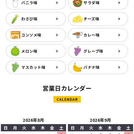
バニラ味
サラダ味
わさび味
チーズ味
コンソメ味
カレー味
メロン味
グレープ味
マスカット味
バナナ味
営業日カレンダー
CALENDAR
2026年8月
2026年9月
日
月
火
水
木
金
土
日
月
火
水
木
金
土