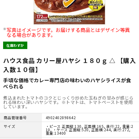
写真はイメージです。お届けする商品とはデザイン等異
なる場合があります。
在庫わずか
ハウス食品 カリー屋ハヤシ １８０ｇ △ 【購入
入数１０個】
手頃な価格でカレー専門店の味わいのハヤシライスが食
べられる
煮込まれたトマトのコクとじっくり炒めた玉ねぎの甘みが感じら
れる味わい深いハヤシです。※トマトは、トマトペーストを使用
しています。
商品管理番号
4902402898642
サイズ
・ピース 正面縦:130, 正面横:165, 奥行:22, 重量:2
10, ・ケース 正面縦:520, 正面横:244, 奥行:272,
重量:13400