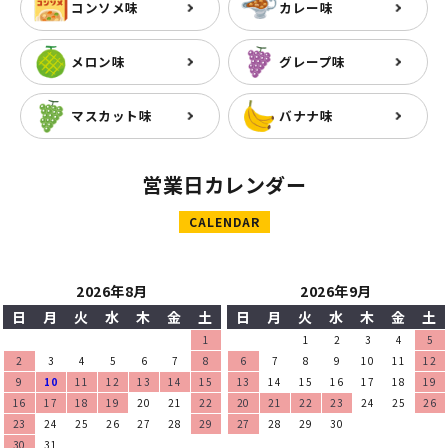
コンソメ味
カレー味
メロン味
グレープ味
マスカット味
バナナ味
営業日カレンダー
CALENDAR
2026年8月
2026年9月
日
月
火
水
木
金
土
日
月
火
水
木
金
土
1
1
2
3
4
5
2
3
4
5
6
7
8
6
7
8
9
10
11
12
9
10
11
12
13
14
15
13
14
15
16
17
18
19
16
17
18
19
20
21
22
20
21
22
23
24
25
26
23
24
25
26
27
28
29
27
28
29
30
30
31