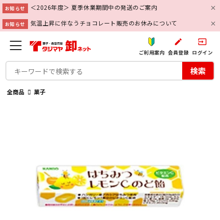
＜2026年度＞ 夏季休業期間中の発送のご案内
お知らせ
気温上昇に伴なうチョコレート販売のお休みについて
お知らせ
create
input
ご利用案内
会員登録
ログイン
検索
全商品
菓子