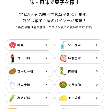
味・風味で菓子を探す
定番&人気の味別でお菓子を探せます。
商品は菓子問屋のバイヤーが厳選！
※販売価格は会員登録・ログイン後にご覧いただけます。
梅味
ソーダ味
コーラ味
いちご味
コーヒー味
抹茶味
バニラ味
サラダ味
わさび味
チーズ味