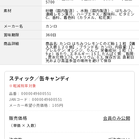
5700
素材
砂糖（国内製造）、水飴（国内製造）、はちみつ、
濃縮レモン果汁、ハーブエキス／酸味料、ビタミン
C、香料、着色料（カラメル、紅花黄）
メーカー名
カンロ
賞味期限
360日
商品詳細
商品名: カンロ はちみつレモンＣのど飴１１粒 【購
入入数１２０個】, ブランド名: カンロ, 内容量: 11,
アレルゲン: オレンジ、りんご, 栄養成分: １粒（3.
9ｇ）当たり, エネルギー: 15.1, たんぱく質: , 脂質:
, 炭水化物:3.76, ナトリウム: 0.3, 保存方法: 直射日
光および高温多湿の場所を避けて保存
スティック／缶キャンディ
軽減税率対象
品番
0000049600551
JANコード
0000049600551
メーカー希望小売価格
105円
販売価格
会員のみ公開
（単価 × 入数）