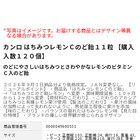
写真はイメージです。お届けする商品とはデザイン等異
なる場合があります。
カンロ はちみつレモンＣのど飴１１粒 【購入
入数１２０個】
のどにやさしいはちみつとさわやかなレモンのビタミン
Ｃ入のど飴
２０２６年９月１日納品分より価格改定。ＪＡＮ変更なし。 【リ
ニューアルポイント】 ・商品名「はちみつレモンＣのど飴」
→「はちみつＣのど飴レモン」へ変更 ・賞味期限延長：１０ヶ月
から１２ヶ月へ変更 【原材料のこだわり】 ・こだわりのアカシア
はちみつと有機レモン果汁使用 【製法のこだわり】 ・果汁の風味
が加熱によって失われないように、熱処理工程後に果汁を添加
【味のこだわり】 ・バランスの取れたはちみつレモン味 【見た目
の特徴】 ・ブランドの優しい世界観が感じられるデザイン
商品管理番号
0000049600551
サイズ
・ピース 正面縦:103, 正面横:24, 奥行:16, 重量:43,
・ケース 正面縦:220, 正面横:116, 奥行:288, 重量: