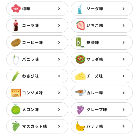
梅味
ソーダ味
コーラ味
いちご味
コーヒー味
抹茶味
バニラ味
サラダ味
わさび味
チーズ味
コンソメ味
カレー味
メロン味
グレープ味
マスカット味
バナナ味