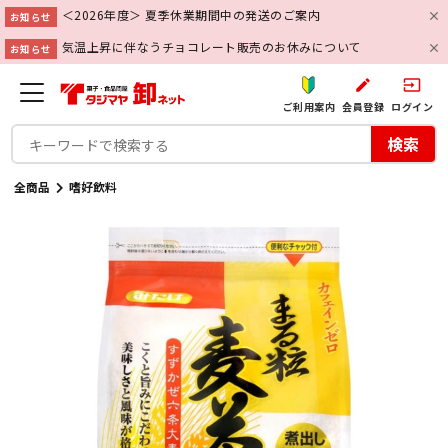
＜2026年度＞ 夏季休業期間中の発送のご案内
お知らせ
気温上昇に伴なうチョコレート販売のお休みについて
お知らせ
create
input
ご利用案内
会員登録
ログイン
検索
全商品
嗜好飲料