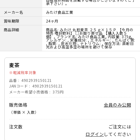
承下さい）。
メーカー名
みたけ食品工業
賞味期限
24ヶ月
商品詳細
商品名: みたけ 丸粒麦茶 ２５ｇ×１５Ｐ 【今月の
特売 嗜好飲料】 □お取り寄せ品 【購入入数５
個】, ブランド名: みたけ食品工業, 内容量: 375g,
アレルゲン: , 栄養成分: , エネルギー: , たんぱく質:
, 脂質: , 炭水化物:, ナトリウム: , 保存方法: 直射日
光および高温多湿の場所を避けて保存
麦茶
軽減税率対象
品番
4902939150121
JANコード
4902939150121
メーカー希望小売価格
375円
販売価格
会員のみ公開
（単価 × 入数）
注文数
ご注文には
ログイン
してください