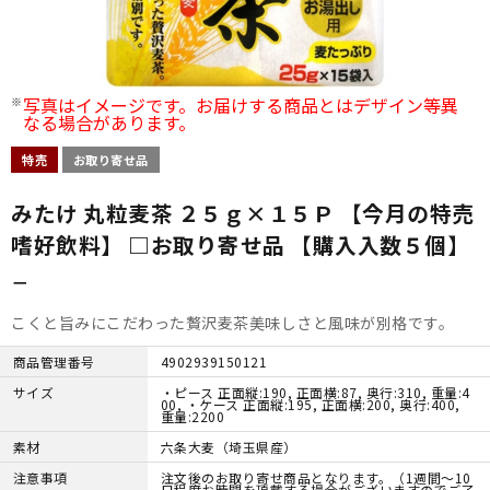
写真はイメージです。お届けする商品とはデザイン等異
なる場合があります。
特売
お取り寄せ品
みたけ 丸粒麦茶 ２５ｇ×１５Ｐ 【今月の特売
嗜好飲料】 □お取り寄せ品 【購入入数５個】
－
こくと旨みにこだわった贅沢麦茶美味しさと風味が別格です。
商品管理番号
4902939150121
サイズ
・ピース 正面縦:190, 正面横:87, 奥行:310, 重量:4
00, ・ケース 正面縦:195, 正面横:200, 奥行:400,
重量:2200
素材
六条大麦（埼玉県産）
注意事項
注文後のお取り寄せ商品となります。（1週間～10
日程度お時間を頂戴する場合がございますのでご了