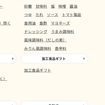
ー
砂糖
甘味料
塩
味噌
醤油
つゆ
たれ
ソース
トマト製品
）除く
食用油
食酢
マヨネーズ
ドレッシング
うまみ調味料
風味調味料（だしの素）
みりん風調味料
香辛料
加工食品ギフト
加工食品ギフト
く）