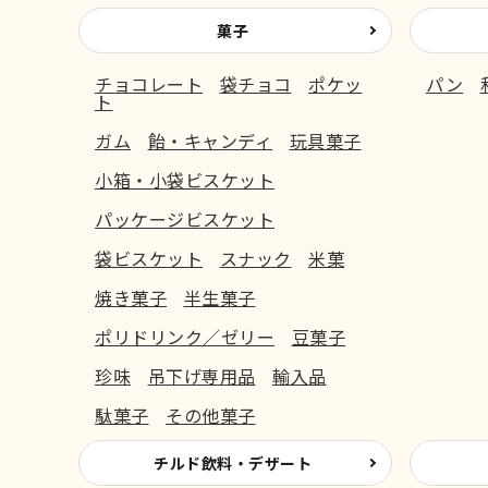
菓子
チョコレート
袋チョコ
ポケッ
パン
ト
ガム
飴・キャンディ
玩具菓子
小箱・小袋ビスケット
パッケージビスケット
袋ビスケット
スナック
米菓
焼き菓子
半生菓子
ポリドリンク／ゼリー
豆菓子
珍味
吊下げ専用品
輸入品
駄菓子
その他菓子
チルド飲料・デザート