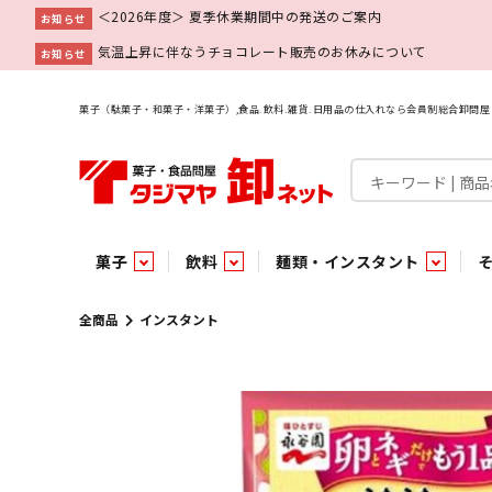
＜2026年度＞ 夏季休業期間中の発送のご案内
お知らせ
気温上昇に伴なうチョコレート販売のお休みについて
お知らせ
菓子（駄菓子・和菓子・洋菓子）,食品.飲料.雑貨.日用品の仕入れなら会員制総合卸問
菓子
飲料
麺類・インスタント
菓子
飲料水
麺類
調味料
雑貨
業務用
特集
今月の特売
新商品
あ行
パン・生菓子
インスタント
ペット関連
か行
嗜好飲料
ビン・缶詰
業務用非食品
さ行
チルド飲料・デザート
業務用非食品
乾物
た行
嗜好食品
な行
は行
パン
全商品
インスタント
チョコレート
炭酸飲料
乾麺
砂糖
洗剤
めん類・缶詰・びん詰・惣菜・乾物・その他（業務用
駄菓子特集
調味料
調味料
あ
い
即席麺 袋
甘味料
ヘアケア
インスタント
インスタント
う
濃縮・乳酸・乳飲料
切って使える！つり下げ４連・5連菓子
袋チョコ
え
塩
スキンケア
即席麺 カップ
お
味噌
ビン・缶詰
ビン・缶詰
ポケット
醤油
浴用剤
コーヒー飲料
パスタ
つゆ
ガム
麺類
麺類
口中衛生
たれ
パス
飴・
乾物
乾物
焼き菓子
ミキサー飲料
みりん風調味料
トイレ用品
当たり・占い付きのラッキーお菓子
青果
青果
ペット関連
ペット関連
半生菓子
洗濯用品
医薬部外品
香辛料
雑貨
雑貨
ポリドリンク／ゼリー
小物家具
業務用非食品
業務用非食品
低アルコール飲料
タジマヤ オリ
傘・袋物
業務用
業務用
豆
履
雑貨ギフト
その他雑貨