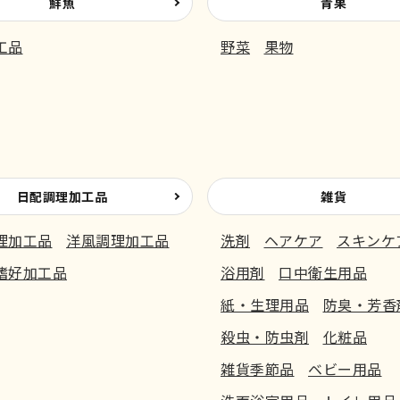
鮮魚
青果
工品
野菜
果物
日配調理加工品
雑貨
理加工品
洋風調理加工品
洗剤
ヘアケア
スキンケ
嗜好加工品
浴用剤
口中衛生用品
紙・生理用品
防臭・芳香
殺虫・防虫剤
化粧品
雑貨季節品
ベビー用品