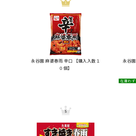
永谷園 麻婆春雨 辛口 【購入入数１
永谷園
０個】
在庫わず