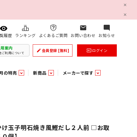
mail
mode_comment
ランキング
よくあるご質問
お問い合わせ
お知らせ
覧履歴
利用案内
会員登録
[無料]
ログイン
create
input
他ご利用について
月の特売
新商品
メーカーで探す
乳製品
和日配
日配調理加工品
バラ６０５
つまみ菓子・珍味
ケット
ング
の他加工食品
の他加工食品
ミネラルウォーター
雑貨季節品
うまみ調味料
袋ビスケット
業務用雑貨
ベビー用品
パン・生菓子
パン・生菓子
乾燥期の必需品！のど飴特集
果汁・トマト・野菜飲料
風味調味料（だしの素）
スナック
洗面浴室用品
みりん
みりん
米菓
鮮魚
鮮魚
連
文具
玩具
スポーツ用品
家庭補修
すべての業務用
すべての麺類
すべてのあ行
かけ玉子明石焼き風鰹だし２人前 □お取
すべての飲料水
すべての調味料
すべての菓子
６０個】