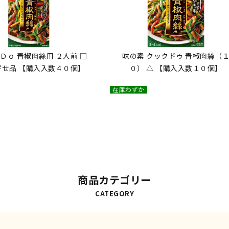
Ｄｏ 青椒肉絲用 ２人前 □
味の素 クックドゥ 青椒肉絲（
寄せ品 【購入入数４０個】
０） △ 【購入入数１０個】
在庫わずか
商品カテゴリー
CATEGORY