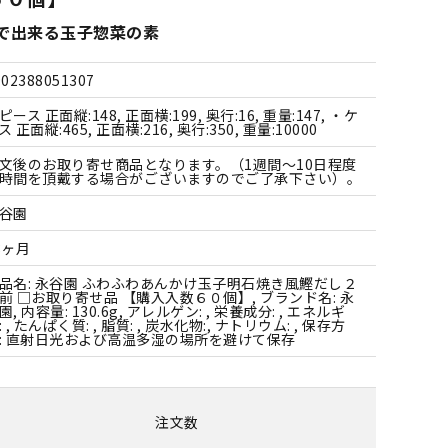
すべての雑貨
で出来る玉子惣菜の素
902388051307
ピース 正面縦:148, 正面横:199, 奥行:16, 重量:147, ・ケ
ス 正面縦:465, 正面横:216, 奥行:350, 重量:10000
文後のお取り寄せ商品となります。（1週間～10日程度
時間を頂戴する場合がございますのでご了承下さい）。
谷園
8ヶ月
品名: 永谷園 ふわふわあんかけ玉子明石焼き風鰹だし２
前 □お取り寄せ品 【購入入数６０個】, ブランド名: 永
園, 内容量: 130.6g, アレルゲン: , 栄養成分: , エネルギ
: , たんぱく質: , 脂質: , 炭水化物:, ナトリウム: , 保存方
: 直射日光および高温多湿の場所を避けて保存
注文数