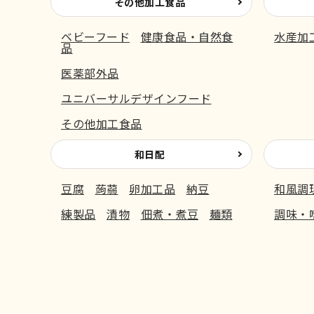
その他加工食品
ベビーフード
健康食品・自然食
水産加
品
医薬部外品
ユニバーサルデザインフード
その他加工食品
和日配
豆腐
蒟蒻
卵加工品
納豆
和風調
練製品
漬物
佃煮・煮豆
麺類
調味・