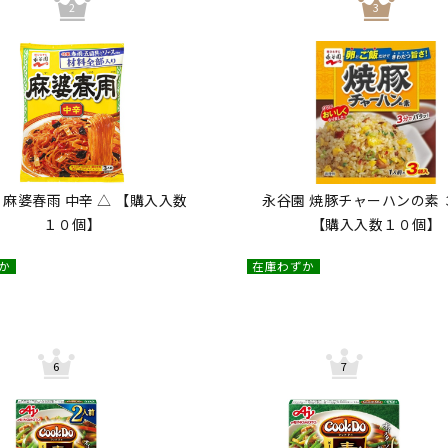
 麻婆春雨 中辛 △ 【購入入数
永谷園 焼豚チャーハンの素 
１０個】
【購入入数１０個】
か
在庫わずか