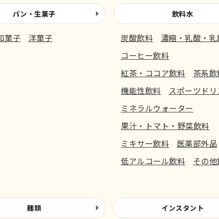
パン・生菓子
飲料水
和菓子
洋菓子
炭酸飲料
濃縮・乳酸・乳
コーヒー飲料
紅茶・ココア飲料
茶系飲
機能性飲料
スポーツドリ
ミネラルウォーター
果汁・トマト・野菜飲料
ミキサー飲料
医薬部外品
低アルコール飲料
その他
麺類
インスタント