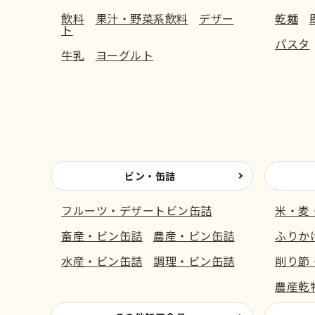
飲料
果汁・野菜系飲料
デザー
乾麺
ト
パスタ
牛乳
ヨーグルト
ビン・缶詰
フルーツ・デザートビン缶詰
米・麦
畜産・ビン缶詰
農産・ビン缶詰
ふりか
水産・ビン缶詰
調理・ビン缶詰
削り節
農産乾