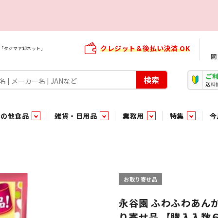
クレジット＆後払い決済 OK
屋「タジマヤ卸ネット」
閲
ご
検索
送料
その他食品
雑貨・日用品
業務用
特集
今
・生菓子
ま行
や行
加工食品ギフト
ら行
わ行
その他加工食品
鮮魚
青果
）
用品
タソース
キャンディ
紅茶・ココア飲料
ソース
エナジードリンク特集
嗜好食品
嗜好食品
和風調味料・洋風調味料・合せ調味料・香辛料・カレー類・エ
紙・生理用品
トマト製品
玩具菓子
嗜好飲料
嗜好飲料
茶系飲料
防臭・芳香剤
食用油
小箱・小袋ビスケット
飲料水
飲料水
東京のご当地お菓子
機能性飲料
食酢
菓子
菓子
殺虫・防虫剤
マヨネーズ
加工食品ギフト
加工食品ギフト
スポーツドリンク
お酒に合う！お
パッケージビス
化粧品
ドレッシ
そ
そ
お取り寄せ品
ジナル商品（PB）
菓子
き物
その他飲料水
チルド飲料・デザート
チルド飲料・デザート
珍味
家庭消耗雑貨
吊下げ専用品
おすすめ・イチオシ商品
軽衣料
和日配
和日配
輸入品
台所用品
日配調理加工品
日配調理加工品
駄菓子
清掃用品
その他菓子
電気関
永谷園 ふわふわあん
り寄せ品 【購入入数