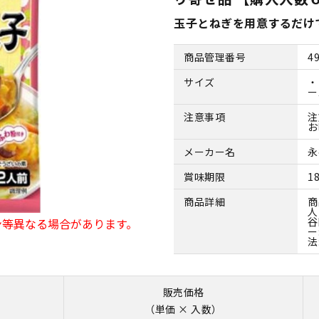
玉子とねぎを用意するだけ
商品管理番号
4
サイズ
・
ー
注意事項
注
お
メーカー名
永
賞味期限
1
商品詳細
商
人
谷
ン等異なる場合があります。
ー
法
販売価格
（単価 × 入数）