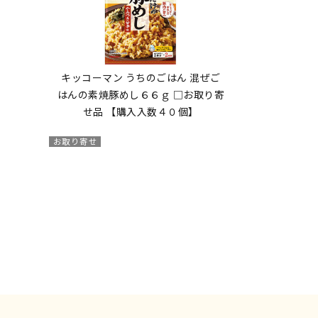
１
キッコーマン うちのごはん 混ぜご
はんの素焼豚めし６６ｇ □お取り寄
せ品 【購入入数４０個】
お取り寄せ