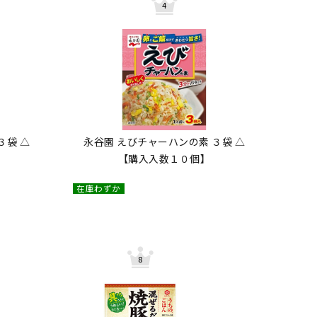
３袋 △
永谷園 えびチャーハンの素 ３袋 △
【購入入数１０個】
在庫わずか