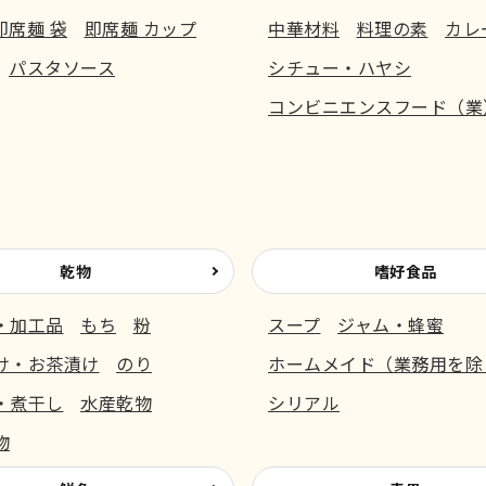
即席麺 袋
即席麺 カップ
中華材料
料理の素
カレ
パスタソース
シチュー・ハヤシ
コンビニエンスフード（業
乾物
嗜好食品
・加工品
もち
粉
スープ
ジャム・蜂蜜
け・お茶漬け
のり
ホームメイド（業務用を除
・煮干し
水産乾物
シリアル
物