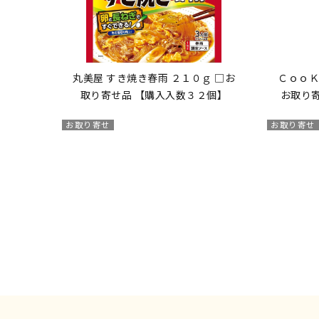
丸美屋 すき焼き春雨 ２１０ｇ □お
ＣｏｏＫ
取り寄せ品 【購入入数３２個】
お取り
お取り寄せ
お取り寄せ