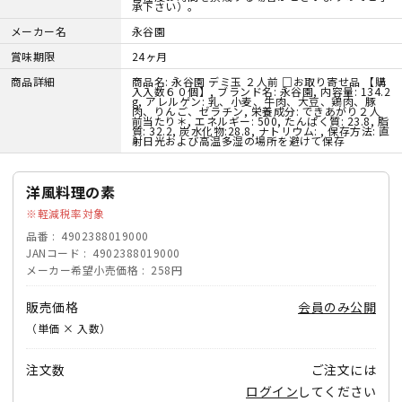
承下さい）。
メーカー名
永谷園
賞味期限
24ヶ月
商品詳細
商品名: 永谷園 デミ玉 ２人前 □お取り寄せ品 【購
入入数６０個】, ブランド名: 永谷園, 内容量: 134.2
g, アレルゲン: 乳、小麦、牛肉、大豆、鶏肉、豚
肉、りんご、ゼラチン, 栄養成分: できあがり２人
前当たり＊, エネルギー: 500, たんぱく質: 23.8, 脂
質: 32.2, 炭水化物:28.8, ナトリウム: , 保存方法: 直
射日光および高温多湿の場所を避けて保存
洋風料理の素
軽減税率対象
品番
4902388019000
JANコード
4902388019000
メーカー希望小売価格
258円
販売価格
会員のみ公開
（単価 × 入数）
注文数
ご注文には
ログイン
してください