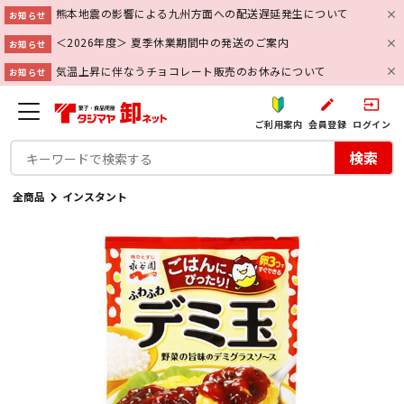
熊本地震の影響による九州方面への配送遅延発生について
お知らせ
＜2026年度＞ 夏季休業期間中の発送のご案内
お知らせ
気温上昇に伴なうチョコレート販売のお休みについて
お知らせ
create
input
ご利用案内
会員登録
ログイン
検索
全商品
インスタント