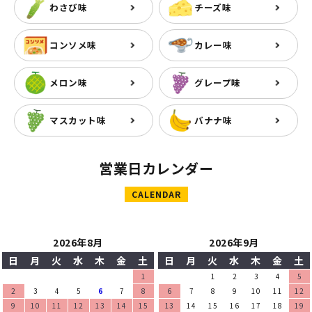
わさび味
チーズ味
コンソメ味
カレー味
メロン味
グレープ味
マスカット味
バナナ味
営業日カレンダー
CALENDAR
2026年8月
2026年9月
日
月
火
水
木
金
土
日
月
火
水
木
金
土
1
1
2
3
4
5
2
3
4
5
6
7
8
6
7
8
9
10
11
12
9
10
11
12
13
14
15
13
14
15
16
17
18
19