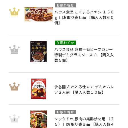
お取り寄せ
ハウス食品 こくまろハヤシ １５０
ｇ □お取り寄せ品 【購入入数６０
個】
在庫わずか
ハウス食品 麻布十番ビーフカレー
特製デミグラスソース △ 【購入入
数５個】
永谷園 ふわとろ仕立て デミオムレ
ツ２人前 【購入入数１０個】
お取り寄せ
クックドゥ 豚肉の黒酢炒め用 （２
５） □お取り寄せ品 【購入入数４