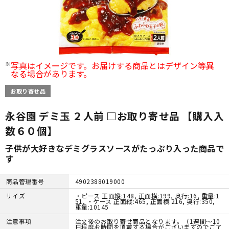
写真はイメージです。お届けする商品とはデザイン等異
なる場合があります。
お取り寄せ品
永谷園 デミ玉 ２人前 □お取り寄せ品 【購入入
数６０個】
子供が大好きなデミグラスソースがたっぷり入った商品で
す
商品管理番号
4902388019000
サイズ
・ピース 正面縦:148, 正面横:199, 奥行:16, 重量:1
51, ・ケース 正面縦:465, 正面横:216, 奥行:350,
重量:10145
注意事項
注文後のお取り寄せ商品となります。（1週間～10
日程度お時間を頂戴する場合がございますのでご了