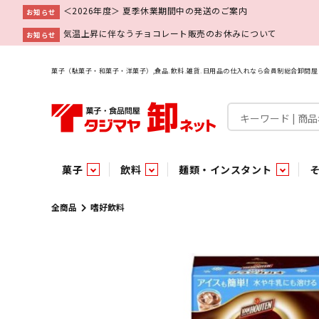
＜2026年度＞ 夏季休業期間中の発送のご案内
お知らせ
気温上昇に伴なうチョコレート販売のお休みについて
お知らせ
菓子（駄菓子・和菓子・洋菓子）,食品.飲料.雑貨.日用品の仕入れなら会員制総合卸問
菓子
飲料
麺類・インスタント
菓子
飲料水
麺類
調味料
雑貨
業務用
特集
今月の特売
新商品
あ行
パン・生菓子
インスタント
ペット関連
か行
嗜好飲料
ビン・缶詰
業務用非食品
さ行
チルド飲料・デザート
業務用非食品
乾物
た行
嗜好食品
な行
は行
パン
全商品
嗜好飲料
チョコレート
炭酸飲料
乾麺
砂糖
洗剤
めん類・缶詰・びん詰・惣菜・乾物・その他（業務用
駄菓子特集
調味料
調味料
あ
い
即席麺 袋
甘味料
ヘアケア
インスタント
インスタント
う
濃縮・乳酸・乳飲料
切って使える！つり下げ４連・5連菓子
袋チョコ
え
塩
スキンケア
即席麺 カップ
お
味噌
ビン・缶詰
ビン・缶詰
ポケット
醤油
浴用剤
コーヒー飲料
パスタ
つゆ
ガム
麺類
麺類
口中衛生
たれ
パス
飴・
乾物
乾物
焼き菓子
ミキサー飲料
みりん風調味料
トイレ用品
当たり・占い付きのラッキーお菓子
青果
青果
ペット関連
ペット関連
半生菓子
洗濯用品
医薬部外品
香辛料
雑貨
雑貨
ポリドリンク／ゼリー
小物家具
業務用非食品
業務用非食品
低アルコール飲料
タジマヤ オリ
傘・袋物
業務用
業務用
豆
履
雑貨ギフト
その他雑貨