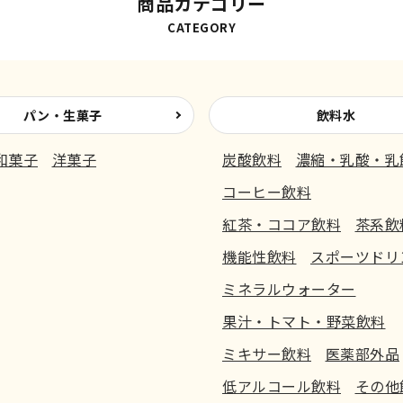
商品カテゴリー
CATEGORY
パン・生菓子
飲料水
和菓子
洋菓子
炭酸飲料
濃縮・乳酸・乳
コーヒー飲料
紅茶・ココア飲料
茶系飲
機能性飲料
スポーツドリ
ミネラルウォーター
果汁・トマト・野菜飲料
ミキサー飲料
医薬部外品
低アルコール飲料
その他