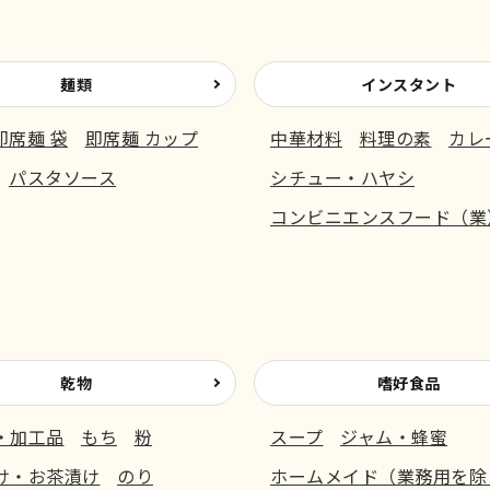
麺類
インスタント
即席麺 袋
即席麺 カップ
中華材料
料理の素
カレ
パスタソース
シチュー・ハヤシ
コンビニエンスフード（業
乾物
嗜好食品
・加工品
もち
粉
スープ
ジャム・蜂蜜
け・お茶漬け
のり
ホームメイド（業務用を除