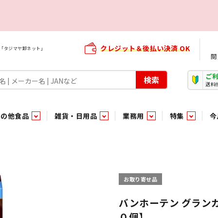
クレジット＆後払い決済 OK
屋「タジマヤ卸ネット」
閲
ご
検索
送料
その他食品
雑貨・日用品
業務用
特集
今
・生菓子
ま行
や行
加工食品ギフト
ら行
わ行
その他加工食品
鮮魚
青果
）
用品
タソース
キャンディ
紅茶・ココア飲料
ソース
エナジードリンク特集
嗜好食品
嗜好食品
和風調味料・洋風調味料・合せ調味料・香辛料・カレー類・エ
紙・生理用品
トマト製品
玩具菓子
嗜好飲料
嗜好飲料
茶系飲料
防臭・芳香剤
食用油
小箱・小袋ビスケット
飲料水
飲料水
東京のご当地お菓子
機能性飲料
食酢
菓子
菓子
殺虫・防虫剤
マヨネーズ
加工食品ギフト
加工食品ギフト
スポーツドリンク
お酒に合う！お
パッケージビス
化粧品
ドレッシ
そ
そ
お取り寄せ品
ジナル商品（PB）
菓子
き物
その他飲料水
チルド飲料・デザート
チルド飲料・デザート
珍味
家庭消耗雑貨
吊下げ専用品
おすすめ・イチオシ商品
軽衣料
和日配
和日配
輸入品
台所用品
日配調理加工品
日配調理加工品
駄菓子
清掃用品
その他菓子
電気関
バンホーテン グランカ
０個】