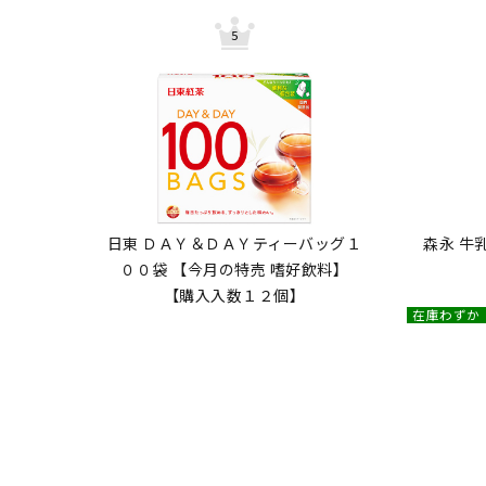
日東 ＤＡＹ＆ＤＡＹティーバッグ１
森永 牛
００袋 【今月の特売 嗜好飲料】
【購入入数１２個】
在庫わずか