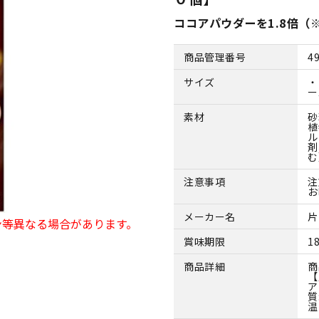
ココアパウダーを1.8倍
商品管理番号
4
サイズ
・
ー
素材
砂
植
ル
剤
む
注意事項
注
お
メーカー名
片
ン等異なる場合があります。
賞味期限
1
商品詳細
商
【
ア
質
温