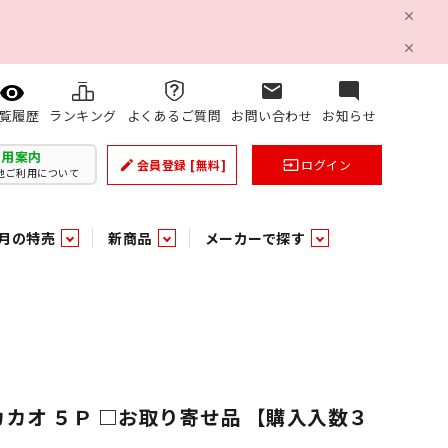
mail
mode_comment
ランキング
よくあるご質問
お問い合わせ
お知らせ
覧履歴
利用案内
会員登録
[無料]
ログイン
create
input
他ご利用について
月の特売
新商品
メーカーで探す
乳製品
和日配
日配調理加工品
バラ６０５
つまみ菓子・珍味
ケット
ング
の他加工食品
の他加工食品
ミネラルウォーター
雑貨季節品
うまみ調味料
袋ビスケット
業務用雑貨
ベビー用品
パン・生菓子
パン・生菓子
乾燥期の必需品！のど飴特集
果汁・トマト・野菜飲料
風味調味料（だしの素）
スナック
洗面浴室用品
みりん
みりん
米菓
鮮魚
鮮魚
連
文具
玩具
スポーツ用品
家庭補修
すべての業務用
すべての麺類
すべてのあ行
カオ ５Ｐ □お取り寄せ品 【購入入数３
すべての飲料水
すべての調味料
すべての菓子