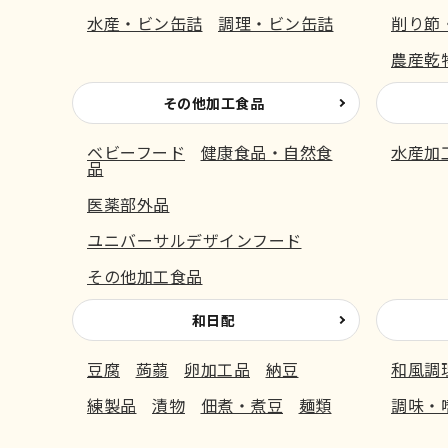
水産・ビン缶詰
調理・ビン缶詰
削り節
農産乾
その他加工食品
ベビーフード
健康食品・自然食
水産加
品
医薬部外品
ユニバーサルデザインフード
その他加工食品
和日配
豆腐
蒟蒻
卵加工品
納豆
和風調
練製品
漬物
佃煮・煮豆
麺類
調味・