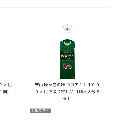
０ｇ □
守山 喫茶店の味 ココア１Ｌ１００
４個】
０ｇ □お取り寄せ品 【購入入数６
個】
お取り寄せ