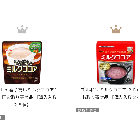
ｔｏ 香り高いミルクココア１
ブルボン ミルクココア ２０
 □お取り寄せ品 【購入入数
お取り寄せ品 【購入入数２
２８個】
お取り寄せ
せ