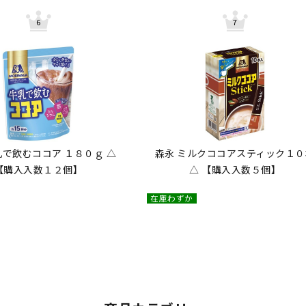
乳で飲むココア １８０ｇ △
森永 ミルクココアスティック１０
【購入入数１２個】
△ 【購入入数５個】
在庫わずか