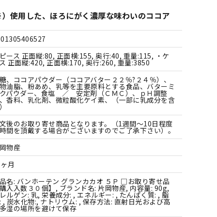
すべての雑貨
（※）使用した、ほろにがく濃厚な味わいのココア
901305406527
ピース 正面縦:80, 正面横:155, 奥行:40, 重量:115, ・ケ
ス 正面縦:420, 正面横:170, 奥行:260, 重量:3850
糖、ココアパウダー（ココアバター２２％?２４％）、
物油脂、粉あめ、乳等を主要原料とする食品、バターミ
クパウダー、食塩 ／ 安定剤（ＣＭＣ）、ｐＨ調整
、香料、乳化剤、微粒酸化ケイ素、（一部に乳成分を含
）
文後のお取り寄せ商品となります。（1週間～10日程度
時間を頂戴する場合がございますのでご了承下さい）。
岡物産
8ヶ月
品名: バンホーテン グランカカオ ５Ｐ □お取り寄せ品
購入入数３０個】, ブランド名: 片岡物産, 内容量: 90g,
レルゲン: 乳, 栄養成分: , エネルギー: , たんぱく質: , 脂
: , 炭水化物:, ナトリウム: , 保存方法: 直射日光および高
多湿の場所を避けて保存