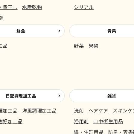
・煮干し
水産乾物
シリアル
物
鮮魚
青果
工品
野菜
果物
日配調理加工品
雑貨
理加工品
洋風調理加工品
洗剤
ヘアケア
スキンケ
嗜好加工品
浴用剤
口中衛生用品
紙・生理用品
防臭・芳香