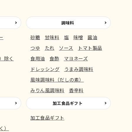
調味料
ー
砂糖
甘味料
塩
味噌
醤油
つゆ
たれ
ソース
トマト製品
）除く
食用油
食酢
マヨネーズ
ドレッシング
うまみ調味料
風味調味料（だしの素）
みりん風調味料
香辛料
加工食品ギフト
加工食品ギフト
く）