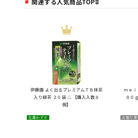
関連する人気商品TOP8
伊藤園 よく出るプレミアムＴＢ抹茶
ｍｅｉ
入り緑茶 ２０袋 △ 【購入入数８
８０ｇ
個】
在庫わずか
お取り寄