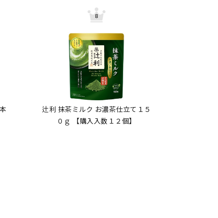
本
辻利 抹茶ミルク お濃茶仕立て１５
０ｇ 【購入入数１２個】