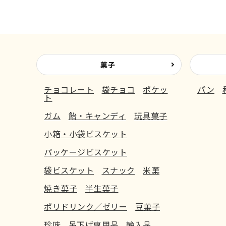
菓子
チョコレート
袋チョコ
ポケッ
パン
ト
ガム
飴・キャンディ
玩具菓子
小箱・小袋ビスケット
パッケージビスケット
袋ビスケット
スナック
米菓
焼き菓子
半生菓子
ポリドリンク／ゼリー
豆菓子
珍味
吊下げ専用品
輸入品