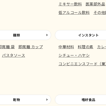
ミキサー飲料
医薬部外品
低アルコール飲料
その他
麺類
インスタント
即席麺 袋
即席麺 カップ
中華材料
料理の素
カレ
パスタソース
シチュー・ハヤシ
コンビニエンスフード（業
乾物
嗜好食品