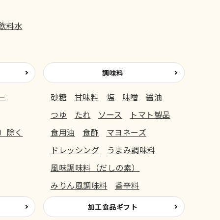
飲料水
調味料
ー
砂糖
甘味料
塩
味噌
醤油
つゆ
たれ
ソース
トマト製品
）除く
食用油
食酢
マヨネーズ
ドレッシング
うまみ調味料
風味調味料（だしの素）
みりん風調味料
香辛料
加工食品ギフト