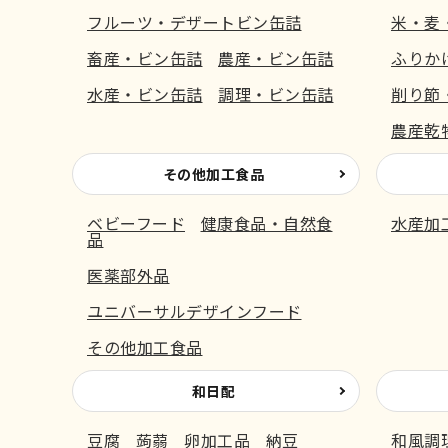
フルーツ・デザートビン缶詰
米・麦
畜産・ビン缶詰
農産・ビン缶詰
ふりか
水産・ビン缶詰
調理・ビン缶詰
削り節
農産乾
その他加工食品
ベビーフード
健康食品・自然食
水産加
品
医薬部外品
ユニバーサルデザインフード
その他加工食品
和日配
豆腐
蒟蒻
卵加工品
納豆
和風調