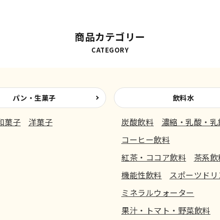
商品カテゴリー
CATEGORY
パン・生菓子
飲料水
和菓子
洋菓子
炭酸飲料
濃縮・乳酸・乳
コーヒー飲料
紅茶・ココア飲料
茶系飲
機能性飲料
スポーツドリ
ミネラルウォーター
果汁・トマト・野菜飲料