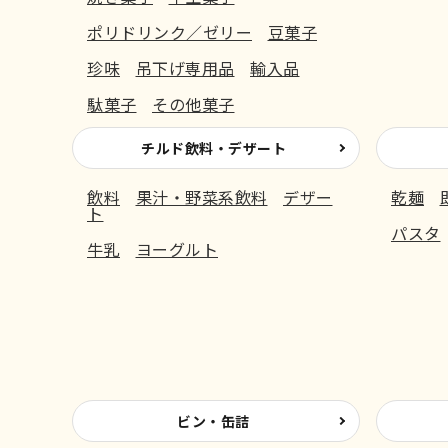
ポリドリンク／ゼリー
豆菓子
珍味
吊下げ専用品
輸入品
駄菓子
その他菓子
チルド飲料・デザート
飲料
果汁・野菜系飲料
デザー
乾麺
ト
パスタ
牛乳
ヨーグルト
ビン・缶詰