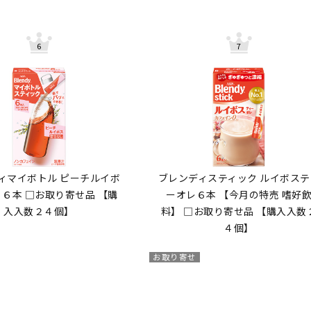
ィマイボトル ピーチルイボ
ブレンディスティック ルイボステ
 ６本 □お取り寄せ品 【購
ーオレ６本 【今月の特売 嗜好
入入数２４個】
料】 □お取り寄せ品 【購入入数
４個】
お取り寄せ