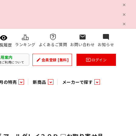
mail
mode_comment
ランキング
よくあるご質問
お問い合わせ
お知らせ
覧履歴
利用案内
会員登録
[無料]
ログイン
create
input
他ご利用について
月の特売
新商品
メーカーで探す
乳製品
和日配
日配調理加工品
バラ６０５
つまみ菓子・珍味
ケット
ング
の他加工食品
の他加工食品
ミネラルウォーター
雑貨季節品
うまみ調味料
袋ビスケット
業務用雑貨
ベビー用品
パン・生菓子
パン・生菓子
乾燥期の必需品！のど飴特集
果汁・トマト・野菜飲料
風味調味料（だしの素）
スナック
洗面浴室用品
みりん
みりん
米菓
鮮魚
鮮魚
連
文具
玩具
スポーツ用品
家庭補修
すべての業務用
すべての麺類
すべてのあ行