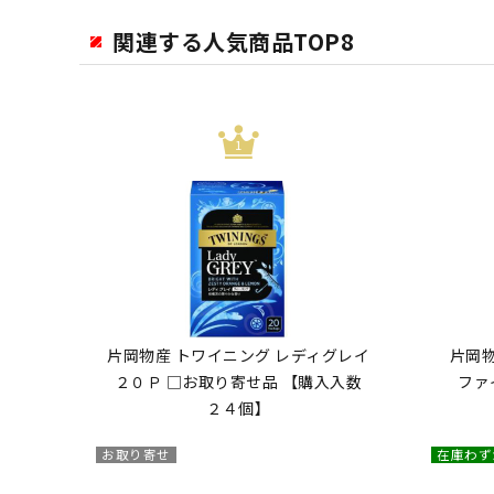
関連する人気商品TOP8
片岡物産 トワイニング レディグレイ
片岡物
２０Ｐ □お取り寄せ品 【購入入数
ファ
２４個】
お取り寄せ
在庫わず