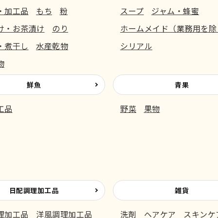
・加工品
もち
粉
スープ
ジャム・蜂蜜
け・お茶漬け
のり
ホームメイド（業務用を除
・煮干し
水産乾物
シリアル
物
鮮魚
青果
工品
野菜
果物
日配調理加工品
雑貨
理加工品
洋風調理加工品
洗剤
ヘアケア
スキンケ