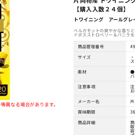
片岡物産 トワイニン
【購入入数２４個】
トワイニング アールグレ
ベルガモットの爽やかな香りと
イボスストロベリー＆バニラを
商品管理番号
4
サイズ
・
ス
素材
●
バ
注意事項
注
お
メーカー名
片
ン等異なる場合があります。
賞味期限
3
商品詳細
商
取
容
ぱ