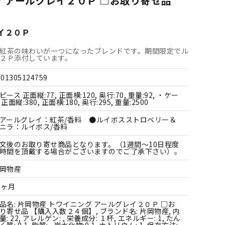
グ アールグレイ２０Ｐ □お取り寄せ品
すべての飲料水
すべての調味料
すべての菓子
すべての雑貨
イ２０Ｐ
紅茶の味わいが一つになったブレンドです。期間限定でル
２Ｐ添付しています。
901305124759
ピース 正面縦:77, 正面横:120, 奥行:70, 重量:92, ・ケー
 正面縦:380, 正面横:180, 奥行:295, 重量:2500
アールグレイ：紅茶/香料 ●ルイボスストロベリー＆
ニラ：ルイボス/香料
文後のお取り寄せ商品となります。（1週間～10日程度
時間を頂戴する場合がございますのでご了承下さい）。
岡物産
6ヶ月
品名: 片岡物産 トワイニング アールグレイ２０Ｐ □お
り寄せ品 【購入入数２４個】, ブランド名: 片岡物産, 内
量: 22, アレルゲン: , 栄養成分: １杯, エネルギー: 1, たん
く質: 0.1, 脂質: , 炭水化物:0.1, ナトリウム: 1, 保存方法: