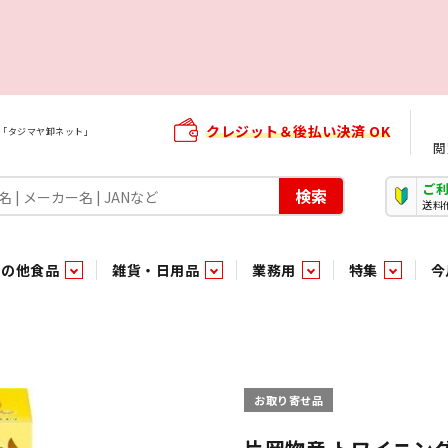
クレジット＆後払い決済 OK
屋「タジマヤ卸ネット」
閲
ご
検索
送料
その他食品
雑貨・日用品
業務用
特集
今
・生菓子
ま行
や行
加工食品ギフト
ら行
わ行
その他加工食品
鮮魚
青果
）
用品
タソース
キャンディ
紅茶・ココア飲料
ソース
エナジードリンク特集
嗜好食品
嗜好食品
和風調味料・洋風調味料・合せ調味料・香辛料・カレー類・エ
紙・生理用品
トマト製品
玩具菓子
嗜好飲料
嗜好飲料
茶系飲料
防臭・芳香剤
食用油
小箱・小袋ビスケット
飲料水
飲料水
東京のご当地お菓子
機能性飲料
食酢
菓子
菓子
殺虫・防虫剤
マヨネーズ
加工食品ギフト
加工食品ギフト
スポーツドリンク
お酒に合う！お
パッケージビス
化粧品
ドレッシ
そ
そ
お取り寄せ品
ジナル商品（PB）
菓子
き物
その他飲料水
チルド飲料・デザート
チルド飲料・デザート
珍味
家庭消耗雑貨
吊下げ専用品
おすすめ・イチオシ商品
軽衣料
和日配
和日配
輸入品
台所用品
日配調理加工品
日配調理加工品
駄菓子
清掃用品
その他菓子
電気関