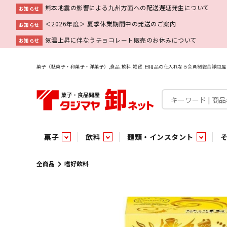
熊本地震の影響による九州方面への配送遅延発生について
お知らせ
＜2026年度＞ 夏季休業期間中の発送のご案内
お知らせ
気温上昇に伴なうチョコレート販売のお休みについて
お知らせ
菓子（駄菓子・和菓子・洋菓子）,食品.飲料.雑貨.日用品の仕入れなら会員制総合卸問
菓子
飲料
麺類・インスタント
菓子
飲料水
麺類
調味料
雑貨
業務用
特集
今月の特売
新商品
あ行
パン・生菓子
インスタント
ペット関連
か行
嗜好飲料
ビン・缶詰
業務用非食品
さ行
チルド飲料・デザート
業務用非食品
乾物
た行
嗜好食品
な行
は行
パン
全商品
嗜好飲料
チョコレート
炭酸飲料
乾麺
砂糖
洗剤
めん類・缶詰・びん詰・惣菜・乾物・その他（業務用
駄菓子特集
調味料
調味料
あ
い
即席麺 袋
甘味料
ヘアケア
インスタント
インスタント
う
濃縮・乳酸・乳飲料
切って使える！つり下げ４連・5連菓子
袋チョコ
え
塩
スキンケア
即席麺 カップ
お
味噌
ビン・缶詰
ビン・缶詰
ポケット
醤油
浴用剤
コーヒー飲料
パスタ
つゆ
ガム
麺類
麺類
口中衛生
たれ
パス
飴・
乾物
乾物
焼き菓子
ミキサー飲料
みりん風調味料
トイレ用品
当たり・占い付きのラッキーお菓子
青果
青果
ペット関連
ペット関連
半生菓子
洗濯用品
医薬部外品
香辛料
雑貨
雑貨
ポリドリンク／ゼリー
小物家具
業務用非食品
業務用非食品
低アルコール飲料
タジマヤ オリ
傘・袋物
業務用
業務用
豆
履
雑貨ギフト
その他雑貨