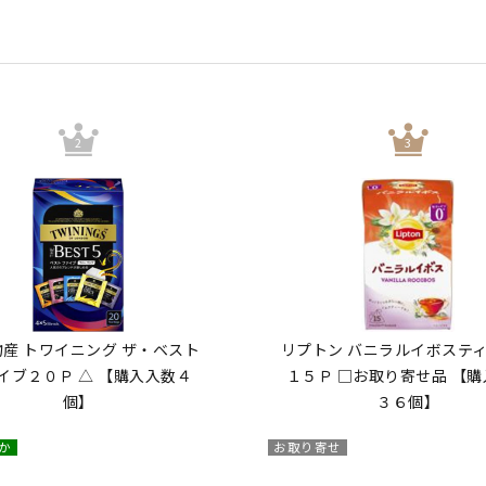
産 トワイニング ザ・ベスト
リプトン バニラルイボステ
イブ２０Ｐ △ 【購入入数４
１５Ｐ □お取り寄せ品 【
個】
３６個】
か
お取り寄せ