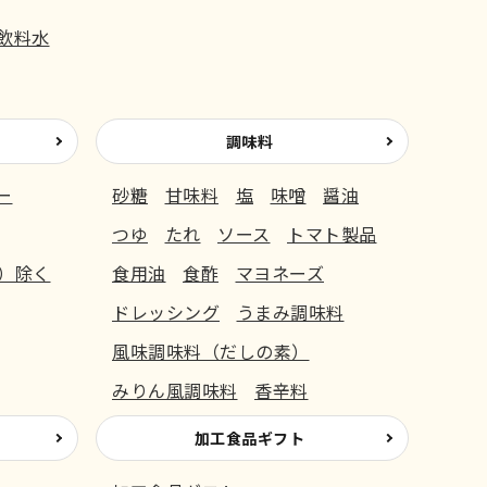
飲料水
調味料
ー
砂糖
甘味料
塩
味噌
醤油
つゆ
たれ
ソース
トマト製品
）除く
食用油
食酢
マヨネーズ
ドレッシング
うまみ調味料
風味調味料（だしの素）
みりん風調味料
香辛料
加工食品ギフト