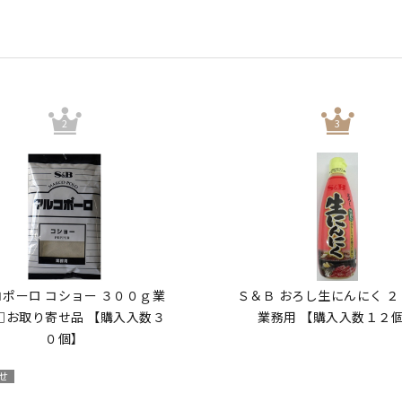
ポーロ コショー ３００ｇ業
Ｓ＆Ｂ おろし生にんにく 
□お取り寄せ品 【購入入数３
業務用 【購入入数１２
０個】
せ