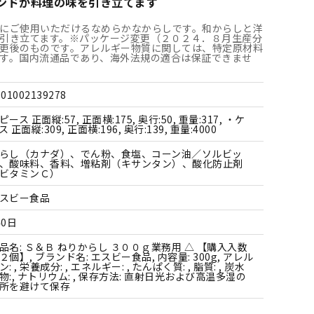
ンドが料理の味を引き立てます
すべての雑貨
にご使用いただけるなめらかなからしです。和からしと洋
引き立てます。※パッケージ変更（２０２４．８月生産分
更後のものです。アレルギー物質に関しては、特定原材料
す。国内流通品であり、海外法規の適合は保証できませ
901002139278
ピース 正面縦:57, 正面横:175, 奥行:50, 重量:317, ・ケ
ス 正面縦:309, 正面横:196, 奥行:139, 重量:4000
らし（カナダ）、でん粉、食塩、コーン油／ソルビッ
、酸味料、香料、増粘剤（キサンタン）、酸化防止剤
ビタミンＣ）
スビー食品
40日
品名: Ｓ＆Ｂ ねりからし ３００ｇ業務用 △ 【購入入数
２個】, ブランド名: エスビー食品, 内容量: 300g, アレル
ン: , 栄養成分: , エネルギー: , たんぱく質: , 脂質: , 炭水
物:, ナトリウム: , 保存方法: 直射日光および高温多湿の
所を避けて保存