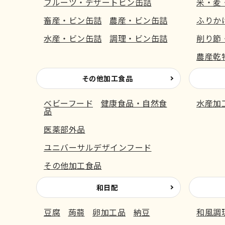
フルーツ・デザートビン缶詰
米・麦
畜産・ビン缶詰
農産・ビン缶詰
ふりか
水産・ビン缶詰
調理・ビン缶詰
削り節
農産乾
その他加工食品
ベビーフード
健康食品・自然食
水産加
品
医薬部外品
ユニバーサルデザインフード
その他加工食品
和日配
豆腐
蒟蒻
卵加工品
納豆
和風調