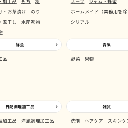
・加工品
もち
粉
スープ
ジャム・蜂蜜
け・お茶漬け
のり
ホームメイド（業務用を除
・煮干し
水産乾物
シリアル
物
鮮魚
青果
工品
野菜
果物
日配調理加工品
雑貨
理加工品
洋風調理加工品
洗剤
ヘアケア
スキンケ