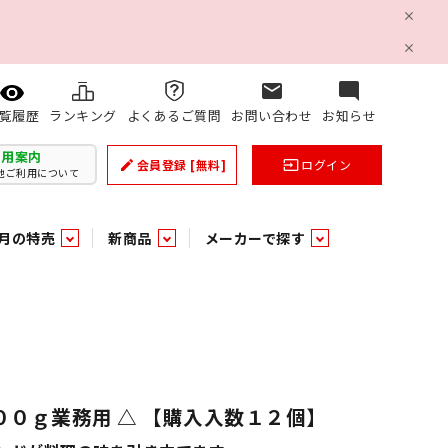
mail
mode_comment
ランキング
よくあるご質問
お問い合わせ
お知らせ
覧履歴
利用案内
会員登録
[無料]
ログイン
create
input
他ご利用について
月の特売
新商品
メーカーで探す
乳製品
和日配
日配調理加工品
バラ６０５
つまみ菓子・珍味
ケット
ング
の他加工食品
の他加工食品
ミネラルウォーター
雑貨季節品
うまみ調味料
袋ビスケット
業務用雑貨
ベビー用品
パン・生菓子
パン・生菓子
乾燥期の必需品！のど飴特集
果汁・トマト・野菜飲料
風味調味料（だしの素）
スナック
洗面浴室用品
みりん
みりん
米菓
鮮魚
鮮魚
連
文具
玩具
スポーツ用品
家庭補修
すべての業務用
すべての麺類
すべてのあ行
００ｇ業務用 △ 【購入入数１２個】
すべての飲料水
すべての調味料
すべての菓子