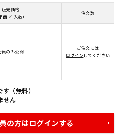
販売価格
注文数
単価 × 入数）
ご注文には
会員のみ公開
ログイン
してください
です（無料）
ません
員の方はログインする