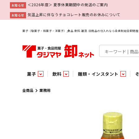
＜2026年度＞ 夏季休業期間中の発送のご案内
お知らせ
気温上昇に伴なうチョコレート販売のお休みについて
お知らせ
菓子（駄菓子・和菓子・洋菓子）,食品.飲料.雑貨.日用品の仕入れなら会員制総合卸問
菓子
飲料
麺類・インスタント
菓子
飲料水
麺類
調味料
雑貨
業務用
特集
今月の特売
新商品
あ行
パン・生菓子
インスタント
ペット関連
か行
嗜好飲料
ビン・缶詰
業務用非食品
さ行
チルド飲料・デザート
業務用非食品
乾物
た行
嗜好食品
な行
は行
パン
全商品
業務用
チョコレート
炭酸飲料
乾麺
砂糖
洗剤
めん類・缶詰・びん詰・惣菜・乾物・その他（業務用
駄菓子特集
調味料
調味料
あ
い
即席麺 袋
甘味料
ヘアケア
インスタント
インスタント
う
濃縮・乳酸・乳飲料
切って使える！つり下げ４連・5連菓子
袋チョコ
え
塩
スキンケア
即席麺 カップ
お
味噌
ビン・缶詰
ビン・缶詰
ポケット
醤油
浴用剤
コーヒー飲料
パスタ
つゆ
ガム
麺類
麺類
口中衛生
たれ
パス
飴・
乾物
乾物
焼き菓子
ミキサー飲料
みりん風調味料
トイレ用品
当たり・占い付きのラッキーお菓子
青果
青果
ペット関連
ペット関連
半生菓子
洗濯用品
医薬部外品
香辛料
雑貨
雑貨
ポリドリンク／ゼリー
小物家具
業務用非食品
業務用非食品
低アルコール飲料
タジマヤ オリ
傘・袋物
業務用
業務用
豆
履
雑貨ギフト
その他雑貨