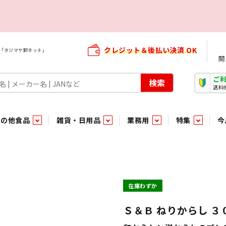
クレジット＆後払い決済 OK
屋「タジマヤ卸ネット」
閲
ご
検索
送料
その他食品
雑貨・日用品
業務用
特集
今
・生菓子
ま行
や行
加工食品ギフト
ら行
わ行
その他加工食品
鮮魚
青果
）
用品
タソース
キャンディ
紅茶・ココア飲料
ソース
エナジードリンク特集
嗜好食品
嗜好食品
和風調味料・洋風調味料・合せ調味料・香辛料・カレー類・エ
紙・生理用品
トマト製品
玩具菓子
嗜好飲料
嗜好飲料
茶系飲料
防臭・芳香剤
食用油
小箱・小袋ビスケット
飲料水
飲料水
東京のご当地お菓子
機能性飲料
食酢
菓子
菓子
殺虫・防虫剤
マヨネーズ
加工食品ギフト
加工食品ギフト
スポーツドリンク
お酒に合う！お
パッケージビス
化粧品
ドレッシ
そ
そ
在庫わずか
ジナル商品（PB）
菓子
き物
その他飲料水
チルド飲料・デザート
チルド飲料・デザート
珍味
家庭消耗雑貨
吊下げ専用品
おすすめ・イチオシ商品
軽衣料
和日配
和日配
輸入品
台所用品
日配調理加工品
日配調理加工品
駄菓子
清掃用品
その他菓子
電気関
Ｓ＆Ｂ ねりからし ３