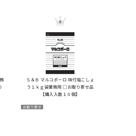
務
Ｓ＆Ｂ マルコポーロ 味付塩こしょ
０
う１ｋｇ袋業務用 □お取り寄せ品
【購入入数１０個】
お取り寄せ