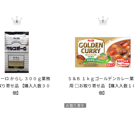
ーロ からし ３００ｇ業務
Ｓ＆Ｂ １ｋｇゴールデンカレー業
取り寄せ品 【購入入数３０
用 □お取り寄せ品 【購入入数１
個】
個】
お取り寄せ