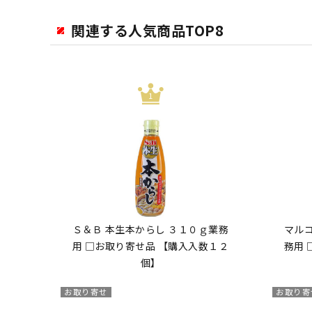
関連する人気商品TOP8
Ｓ＆Ｂ 本生本からし ３１０ｇ業務
マルコ
用 □お取り寄せ品 【購入入数１２
務用 
個】
お取り寄せ
お取り寄