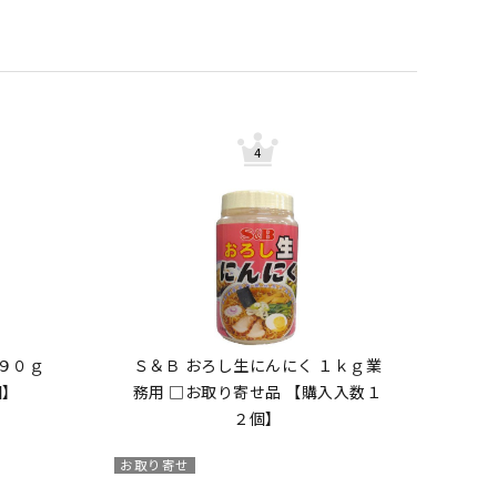
２９０ｇ
Ｓ＆Ｂ おろし生にんにく １ｋｇ業
個】
務用 □お取り寄せ品 【購入入数１
２個】
お取り寄せ