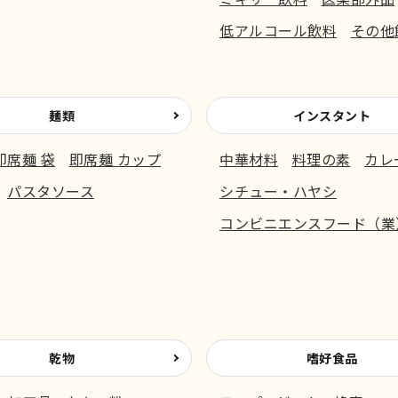
低アルコール飲料
その他
麺類
インスタント
即席麺 袋
即席麺 カップ
中華材料
料理の素
カレ
パスタソース
シチュー・ハヤシ
コンビニエンスフード（業
乾物
嗜好食品