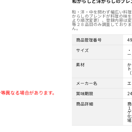
和からしと洋からしのブレ
和・洋・中を問わず幅広い料理
からしのブレンドが料理の味を
より順次変更）、登録内容は変
等２８品目のみ調査しておりま
ん。
商品管理番号
4
サイズ
・
ー
素材
か
ト
（
メーカー名
エ
ン等異なる場合があります。
賞味期限
2
商品詳細
商
１
ゲ
化
場