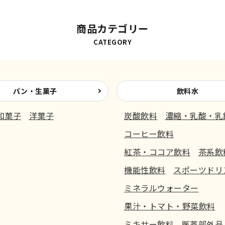
商品カテゴリー
CATEGORY
パン・生菓子
飲料水
和菓子
洋菓子
炭酸飲料
濃縮・乳酸・乳
コーヒー飲料
紅茶・ココア飲料
茶系飲
機能性飲料
スポーツドリ
ミネラルウォーター
果汁・トマト・野菜飲料
ミキサー飲料
医薬部外品