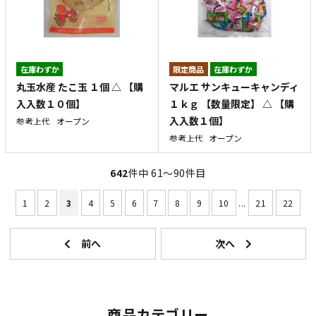
在庫わずか
在庫わずか
丸玉水産 たこ玉 １個 △ 【購
マルエ サンキューキャンディ
入入数１０個】
１ｋｇ 【数量限定】 △ 【購
入入数１個】
参考上代
オープン
参考上代
オープン
642
件中 61〜90件目
1
2
3
4
5
6
7
8
9
10
...
21
22
商品カテゴリー