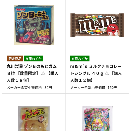
在庫わずか
在庫わずか
丸川製菓 ゾンＢのもとガム
ｍ＆ｍ’ｓ ミルクチョコレー
８粒 【数量限定】 △ 【購入
トシングル ４０ｇ △ 【購入
入数１８個】
入数１２個】
メーカー希望小売価格
30円
メーカー希望小売価格
150円