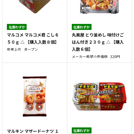
在庫わずか
在庫わずか
マルコメ マルコメ君 こし６
丸美屋 とり釜めし 味付けご
５０ｇ △ 【購入入数８個】
はん付き２３０ｇ △ 【購入
入数６個】
参考上代
オープン
メーカー希望小売価格
320円
マルキン マザードーナツ １
在庫わずか