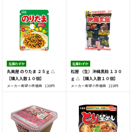
在庫わずか
在庫わずか
丸美屋 のりたま ２５ｇ △
松屋 （生）沖縄黒飴 １３０
【購入入数１０個】
ｇ △ 【購入入数１０個】
メーカー希望小売価格
130円
メーカー希望小売価格
210円