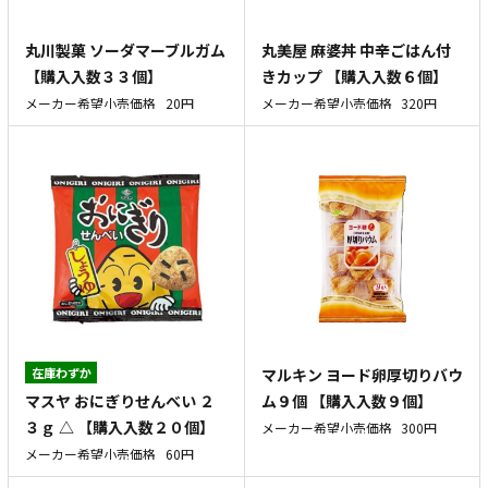
丸川製菓 ソーダマーブルガム
丸美屋 麻婆丼 中辛ごはん付
【購入入数３３個】
きカップ 【購入入数６個】
メーカー希望小売価格
20円
メーカー希望小売価格
320円
在庫わずか
マルキン ヨード卵厚切りバウ
マスヤ おにぎりせんべい ２
ム９個 【購入入数９個】
３ｇ △ 【購入入数２０個】
メーカー希望小売価格
300円
メーカー希望小売価格
60円