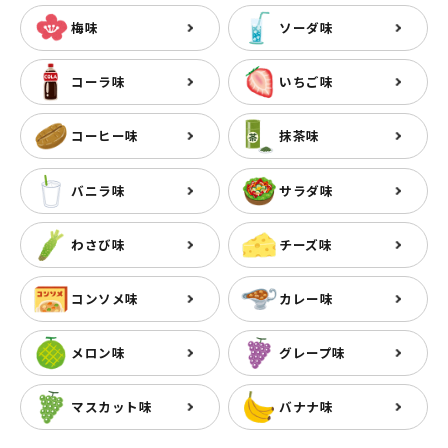
梅味
ソーダ味
コーラ味
いちご味
コーヒー味
抹茶味
バニラ味
サラダ味
わさび味
チーズ味
コンソメ味
カレー味
メロン味
グレープ味
マスカット味
バナナ味