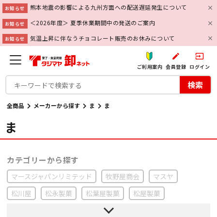
熊本地震の影響による九州方面への配送遅延発生について
お知らせ
＜2026年度＞ 夏季休業期間中の発送のご案内
お知らせ
気温上昇に伴なうチョコレート販売のお休みについて
お知らせ
create
input
ご利用案内
会員登録
ログイン
検索
全商品
メーカーから探す
ま
ま
ま
マースジャパンリミテッド
牧野屋商会
マスヤ
松川屋
松永製菓
松葉屋製菓
松屋製菓