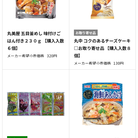
丸美屋 五目釜めし 味付けご
お取り寄せ品
丸中 コクのあるチーズケーキ
はん付き２３０ｇ 【購入入数
□お取り寄せ品 【購入入数８
６個】
個】
メーカー希望小売価格
320円
メーカー希望小売価格
130円