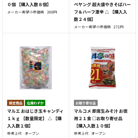
ペヤング 超大盛やきそばハー
０個 【購入入数８個】
フ＆ハーフ激辛 △ 【購入入
メーカー希望小売価格
300円
数２４個】
メーカー希望小売価格
271円
在庫わずか
お取り寄せ品
マルエ おはじき玉キャンディ
マルコメ 即席生みそ汁 お徳
１ｋｇ 【数量限定】 △ 【購
用２１食 □お取り寄せ品
入入数１個】
【購入入数１０個】
参考上代
オープン
参考上代
オープン