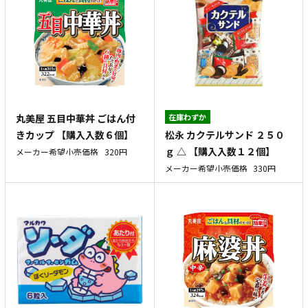
丸美屋 五目中華丼 ごはん付
在庫わずか
松永 カクテルサンド ２５０
きカップ 【購入入数６個】
ｇ △ 【購入入数１２個】
メーカー希望小売価格
320円
メーカー希望小売価格
330円