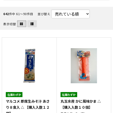
642
件中 61〜90件目
並び替え
表示切替
在庫わずか
在庫わずか
マルコメ 即席生みそ汁 あさ
丸玉水産 かに風味かま △
り８食入 △ 【購入入数１２
【購入入数１０個】