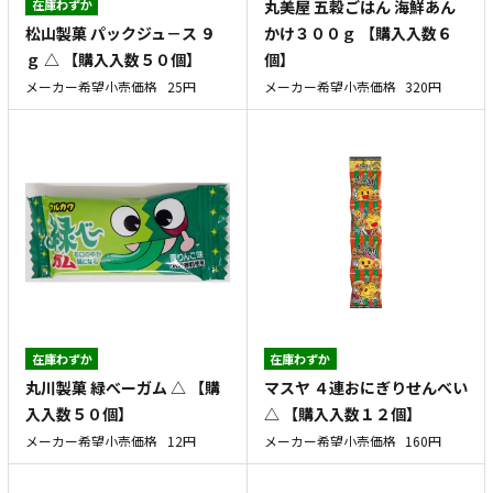
在庫わずか
丸美屋 五穀ごはん 海鮮あん
松山製菓 パックジュ－ス ９
かけ３００ｇ 【購入入数６
ｇ △ 【購入入数５０個】
個】
メーカー希望小売価格
25円
メーカー希望小売価格
320円
在庫わずか
在庫わずか
丸川製菓 緑べーガム △ 【購
マスヤ ４連おにぎりせんべい
入入数５０個】
△ 【購入入数１２個】
メーカー希望小売価格
12円
メーカー希望小売価格
160円