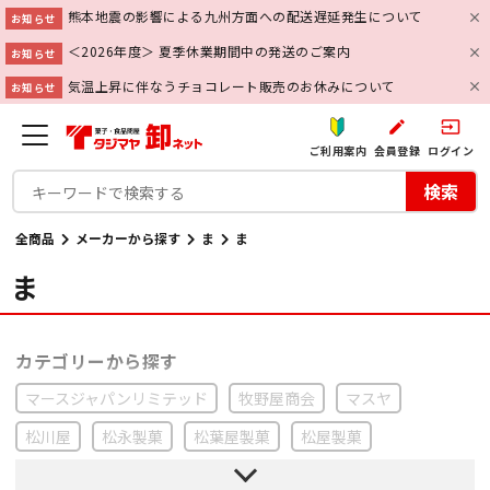
熊本地震の影響による九州方面への配送遅延発生について
お知らせ
＜2026年度＞ 夏季休業期間中の発送のご案内
お知らせ
気温上昇に伴なうチョコレート販売のお休みについて
お知らせ
create
input
ご利用案内
会員登録
ログイン
検索
全商品
メーカーから探す
ま
ま
ま
マースジャパンリミテッド
牧野屋商会
マスヤ
松川屋
松永製菓
松葉屋製菓
松屋製菓