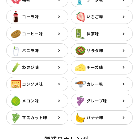
コーラ味
いちご味
コーヒー味
抹茶味
バニラ味
サラダ味
わさび味
チーズ味
コンソメ味
カレー味
メロン味
グレープ味
マスカット味
バナナ味