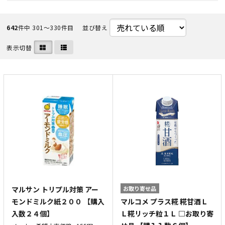
642
件中 301〜330件目
並び替え
表示切替
マルサン トリプル対策 アー
お取り寄せ品
マルコメ プラス糀 糀甘酒Ｌ
モンドミルク紙２００ 【購入
Ｌ糀リッチ粒１Ｌ □お取り寄
入数２４個】