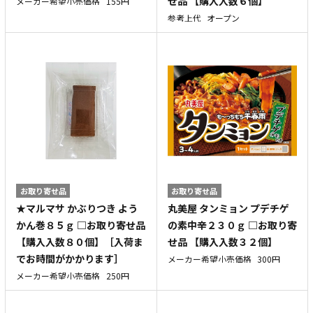
せ品 【購入入数６個】
メーカー希望小売価格
155円
参考上代
オープン
お取り寄せ品
お取り寄せ品
★マルマサ かぶりつき よう
丸美屋 タンミョン プデチゲ
かん巻８５ｇ □お取り寄せ品
の素中辛２３０ｇ □お取り寄
【購入入数８０個】［入荷ま
せ品 【購入入数３２個】
でお時間がかかります］
メーカー希望小売価格
300円
メーカー希望小売価格
250円