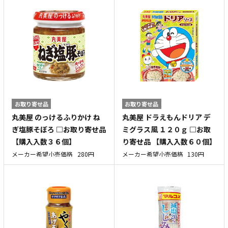
お取り寄せ品
お取り寄せ品
丸美屋 のっけるふりかけ ね
丸美屋 ドラえもんドリア デ
ぎ塩豚そぼろ □お取り寄せ品
ミグラス風 １２０ｇ □お取
【購入入数３６個】
り寄せ品 【購入入数６０個】
メーカー希望小売価格
280円
メーカー希望小売価格
130円