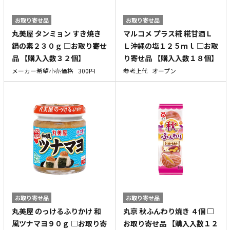
お取り寄せ品
お取り寄せ品
丸美屋 タンミョン すき焼き
マルコメ プラス糀 糀甘酒Ｌ
鍋の素２３０ｇ □お取り寄せ
Ｌ沖縄の塩１２５ｍｌ □お取
品 【購入入数３２個】
り寄せ品 【購入入数１８個】
メーカー希望小売価格
300円
参考上代
オープン
お取り寄せ品
お取り寄せ品
丸美屋 のっけるふりかけ 和
丸京 秋ふんわり焼き ４個 □
風ツナマヨ９０ｇ □お取り寄
お取り寄せ品 【購入入数１２