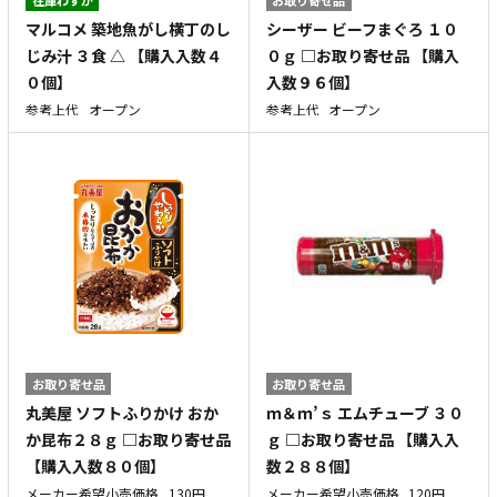
マルコメ 築地魚がし横丁のし
シーザー ビーフまぐろ １０
じみ汁 ３食 △ 【購入入数４
０ｇ □お取り寄せ品 【購入
０個】
入数９６個】
参考上代
オープン
参考上代
オープン
お取り寄せ品
お取り寄せ品
丸美屋 ソフトふりかけ おか
ｍ＆ｍ’ｓ エムチューブ ３０
か昆布２８ｇ □お取り寄せ品
ｇ □お取り寄せ品 【購入入
【購入入数８０個】
数２８８個】
メーカー希望小売価格
130円
メーカー希望小売価格
120円