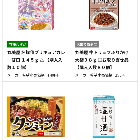
在庫わずか
お取り寄せ品
丸美屋 名探偵プリキュアカレ
丸美屋 牛トリュフふりかけ
ー甘口 １４５ｇ △ 【購入入
大袋３８ｇ □お取り寄せ品
数１０個】
【購入入数８０個】
メーカー希望小売価格
140円
メーカー希望小売価格
255円