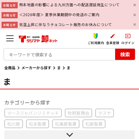
熊本地震の影響による九州方面への配送遅延発生について
お知らせ
＜2026年度＞ 夏季休業期間中の発送のご案内
お知らせ
気温上昇に伴なうチョコレート販売のお休みについて
お知らせ
create
input
ご利用案内
会員登録
ログイン
検索
全商品
メーカーから探す
ま
ま
ま
マースジャパンリミテッド
牧野屋商会
マスヤ
松川屋
松永製菓
松葉屋製菓
松屋製菓