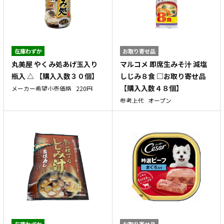
在庫わずか
お取り寄せ品
丸美屋 やくみ処あげ玉入り
マルコメ 即席生みそ汁 減塩
瓶入 △ 【購入入数３０個】
しじみ８食 □お取り寄せ品
【購入入数４８個】
メーカー希望小売価格
220円
参考上代
オープン
在庫わずか
お取り寄せ品