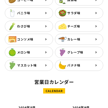
バニラ味
サラダ味
わさび味
チーズ味
コンソメ味
カレー味
メロン味
グレープ味
マスカット味
バナナ味
営業日カレンダー
CALENDAR
2026年8月
2026年9月