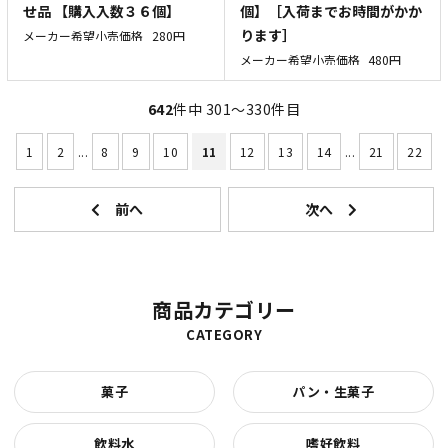
せ品 【購入入数３６個】
個】［入荷までお時間がかか
ります］
メーカー希望小売価格
280円
メーカー希望小売価格
480円
642
件中 301〜330件目
1
2
...
8
9
10
11
12
13
14
...
21
22
商品カテゴリー
CATEGORY
菓子
パン・生菓子
飲料水
嗜好飲料