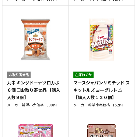
お取り寄せ品
在庫わずか
丸中 キングドーナツロカボ
マースジャパンリミテッド ス
６個 □お取り寄せ品 【購入
キットルズ ヨーグルト △
入数９個】
【購入入数１２０個】
メーカー希望小売価格
300円
メーカー希望小売価格
152円