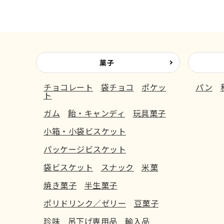
菓子
チョコレート
袋チョコ
ポケッ
パン
ト
ガム
飴・キャンディ
玩具菓子
小箱・小袋ビスケット
パッケージビスケット
袋ビスケット
スナック
米菓
焼き菓子
半生菓子
ポリドリンク／ゼリー
豆菓子
珍味
吊下げ専用品
輸入品