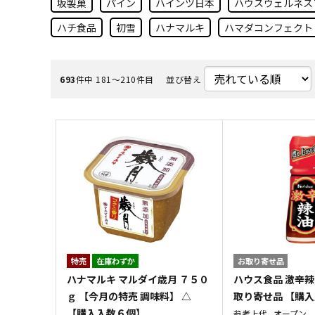
坂製菓
パイン
ハインツ日本
ハウスウェルネス
ハチ食品
初雪
ハナマルキ
ハマダコンフェクト
693
件中 181〜210件目
並び替え
特売
在庫わずか
お取り寄せ品
ハナマルキ マルダイ歳月 ７５０
ハウス食品 激辛辣
ｇ 【今月の特売 調味料】 △
取り寄せ品 【購
【購入入数６個】
参考上代
オープン