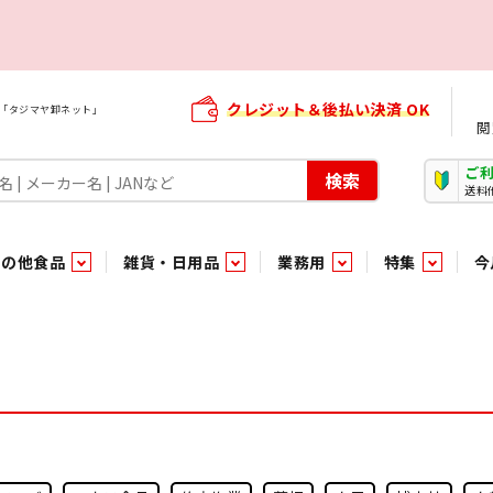
クレジット＆後払い決済 OK
屋「タジマヤ卸ネット」
閲
ご
検索
送料
その他食品
雑貨・日用品
業務用
特集
今
・生菓子
ま行
や行
加工食品ギフト
ら行
わ行
その他加工食品
鮮魚
青果
）
用品
タソース
キャンディ
紅茶・ココア飲料
ソース
エナジードリンク特集
嗜好食品
嗜好食品
和風調味料・洋風調味料・合せ調味料・香辛料・カレー類・エ
紙・生理用品
トマト製品
玩具菓子
嗜好飲料
嗜好飲料
茶系飲料
防臭・芳香剤
食用油
小箱・小袋ビスケット
飲料水
飲料水
東京のご当地お菓子
機能性飲料
食酢
菓子
菓子
殺虫・防虫剤
マヨネーズ
加工食品ギフト
加工食品ギフト
スポーツドリンク
お酒に合う！お
パッケージビス
化粧品
ドレッシ
そ
そ
ジナル商品（PB）
菓子
き物
その他飲料水
チルド飲料・デザート
チルド飲料・デザート
珍味
家庭消耗雑貨
吊下げ専用品
おすすめ・イチオシ商品
軽衣料
和日配
和日配
輸入品
台所用品
日配調理加工品
日配調理加工品
駄菓子
清掃用品
その他菓子
電気関