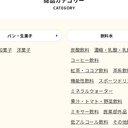
商品カテゴリー
CATEGORY
パン・生菓子
飲料水
和菓子
洋菓子
炭酸飲料
濃縮・乳酸・乳
コーヒー飲料
紅茶・ココア飲料
茶系飲
機能性飲料
スポーツドリ
ミネラルウォーター
果汁・トマト・野菜飲料
ミキサー飲料
医薬部外品
低アルコール飲料
その他