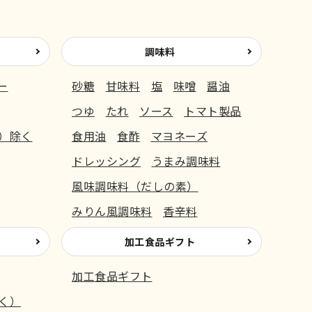
調味料
ー
砂糖
甘味料
塩
味噌
醤油
つゆ
たれ
ソース
トマト製品
）除く
食用油
食酢
マヨネーズ
ドレッシング
うまみ調味料
風味調味料（だしの素）
みりん風調味料
香辛料
加工食品ギフト
加工食品ギフト
く）