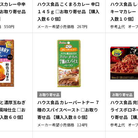
ャスカレー中辛
ハウス食品 こくまろカレー 辛口
ハウス食品 
□お取り寄せ品
１４５ｇ □お取り寄せ品 【購入
キーマカレー 
】
入数６０個】
入数１０個】
格
550円
メーカー希望小売価格
267円
参考上代
オー
お取り寄せ品
お取り寄せ品
っと濃厚玉ねぎ
ハウス食品 カレーパートナー ７
ハウス食品 
風味仕立 □お
種のスパイスペースト □お取り
ライスボロネ
入入数６０個】
寄せ品 【購入入数８０個】
り寄せ品 【
メーカー希望小売価格
124円
参考上代
オー