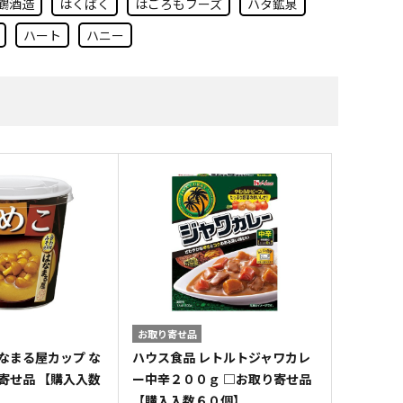
鶴酒造
はくばく
はごろもフーズ
ハタ鉱泉
すべての雑貨
ハート
ハニー
お取り寄せ品
なまる屋カップ な
ハウス食品 レトルトジャワカレ
寄せ品 【購入入数
ー中辛２００ｇ □お取り寄せ品
【購入入数６０個】