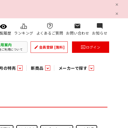
mail
mode_comment
ランキング
よくあるご質問
お問い合わせ
お知らせ
覧履歴
利用案内
会員登録
[無料]
ログイン
create
input
他ご利用について
月の特売
新商品
メーカーで探す
乳製品
和日配
日配調理加工品
バラ６０５
つまみ菓子・珍味
ケット
ング
の他加工食品
の他加工食品
ミネラルウォーター
雑貨季節品
うまみ調味料
袋ビスケット
業務用雑貨
ベビー用品
パン・生菓子
パン・生菓子
乾燥期の必需品！のど飴特集
果汁・トマト・野菜飲料
風味調味料（だしの素）
スナック
洗面浴室用品
みりん
みりん
米菓
鮮魚
鮮魚
連
文具
玩具
スポーツ用品
家庭補修
すべての業務用
すべての麺類
すべてのあ行
すべての飲料水
すべての調味料
すべての菓子