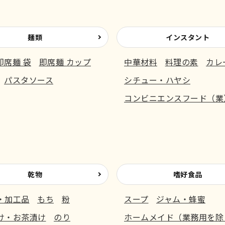
麺類
インスタント
即席麺 袋
即席麺 カップ
中華材料
料理の素
カレ
パスタソース
シチュー・ハヤシ
コンビニエンスフード（業
乾物
嗜好食品
・加工品
もち
粉
スープ
ジャム・蜂蜜
け・お茶漬け
のり
ホームメイド（業務用を除