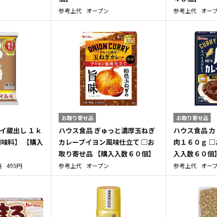
参考上代
オープン
参考上代
オー
お取り寄せ品
お取り寄せ品
イ蔵出し １ｋ
ハウス食品 ぎゅっと濃厚玉ねぎ
ハウス食品 
調味料】 【購入
カレーブイヨン風味仕立て □お
肉１６０ｇ □
取り寄せ品 【購入入数６０個】
入入数６０個
格
495円
参考上代
オープン
参考上代
オー