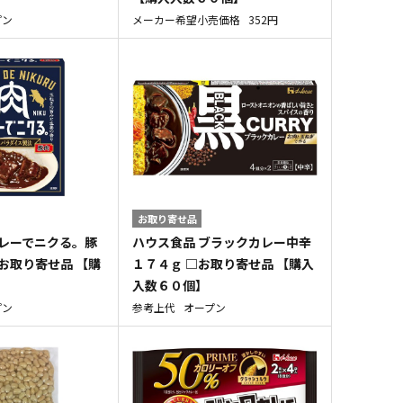
プン
メーカー希望小売価格
352円
お取り寄せ品
カレーでニクる。豚
ハウス食品 ブラックカレー中辛
お取り寄せ品 【購
１７４ｇ □お取り寄せ品 【購入
】
入数６０個】
プン
参考上代
オープン