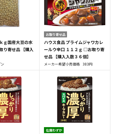
お取り寄せ品
１ｋｇ国産大豆の水
ハウス食品 プライムジャワカレ
取り寄せ品 【購入
ールウ辛口 １１２ｇ □お取り寄
せ品 【購入入数３６個】
プン
メーカー希望小売価格
383円
在庫わずか