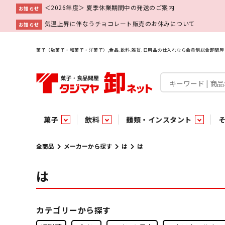
＜2026年度＞ 夏季休業期間中の発送のご案内
お知らせ
気温上昇に伴なうチョコレート販売のお休みについて
お知らせ
菓子（駄菓子・和菓子・洋菓子）,食品.飲料.雑貨.日用品の仕入れなら会員制総合卸問
菓子
飲料
麺類・インスタント
菓子
飲料水
麺類
調味料
雑貨
業務用
特集
今月の特売
新商品
あ行
パン・生菓子
インスタント
ペット関連
か行
嗜好飲料
ビン・缶詰
業務用非食品
さ行
チルド飲料・デザート
業務用非食品
乾物
た行
嗜好食品
な行
は行
パン
全商品
メーカーから探す
は
は
は
チョコレート
炭酸飲料
乾麺
砂糖
洗剤
めん類・缶詰・びん詰・惣菜・乾物・その他（業務用
駄菓子特集
調味料
調味料
あ
い
即席麺 袋
甘味料
ヘアケア
インスタント
インスタント
う
濃縮・乳酸・乳飲料
切って使える！つり下げ４連・5連菓子
袋チョコ
え
塩
スキンケア
即席麺 カップ
お
味噌
ビン・缶詰
ビン・缶詰
ポケット
醤油
浴用剤
コーヒー飲料
パスタ
つゆ
ガム
麺類
麺類
口中衛生
たれ
パス
飴・
乾物
乾物
焼き菓子
ミキサー飲料
みりん風調味料
トイレ用品
当たり・占い付きのラッキーお菓子
青果
青果
ペット関連
ペット関連
半生菓子
洗濯用品
医薬部外品
香辛料
雑貨
雑貨
ポリドリンク／ゼリー
小物家具
業務用非食品
業務用非食品
低アルコール飲料
タジマヤ オリ
傘・袋物
業務用
業務用
豆
履
雑貨ギフト
その他雑貨