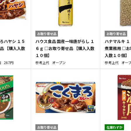
お取り寄せ品
お取り寄せ品
ろハヤシ １５
ハウス食品 国産一味唐がらし １
ハナマルキ 
品 【購入入数
６ｇ □お取り寄せ品 【購入入数
煮業務用 □お
１０個】
入数１０個】
格
267円
参考上代
オープン
参考上代
オー
お取り寄せ品
在庫わずか