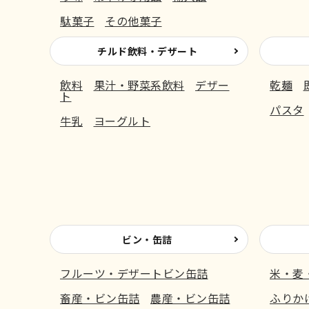
駄菓子
その他菓子
チルド飲料・デザート
飲料
果汁・野菜系飲料
デザー
乾麺
ト
パスタ
牛乳
ヨーグルト
ビン・缶詰
フルーツ・デザートビン缶詰
米・麦
畜産・ビン缶詰
農産・ビン缶詰
ふりか