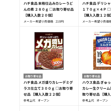
ハチ食品 本格仕込みカレーうど
ハチ食品 デリシ
んの素 ２８０ｇ □お取り寄せ品
１７０ｇ×４Ｐ 
【購入入数２０個】
【購入入数１２個
メーカー希望小売価格
210円
メーカー希望小売価
お取り寄せ品
お取り寄せ品
ハチ食品 メガ盛りカレーデミグ
ハウス食品 ぎゅ
ラス仕立て３００ｇ □お取り寄
カレー生クリーム
せ品 【購入入数２２個】
取り寄せ品 【購
参考上代
オープン
参考上代
オープン