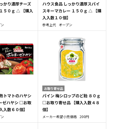
しっかり濃厚チーズ
ハウス食品 しっかり濃厚スパイ
１５０ｇ △ 【購入
スキーマカレー １５０ｇ △ 【購
入入数１０個】
プン
参考上代
オープン
お取り寄せ品
完熟トマトのハヤシ
パイン 梅シロップのど飴 ８０ｇ
ーゼハヤシ □お取
□お取り寄せ品 【購入入数４８
購入入数６０個】
個】
プン
メーカー希望小売価格
200円