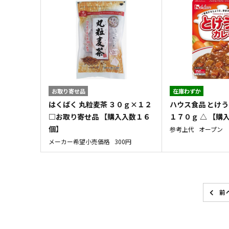
お取り寄せ品
在庫わずか
はくばく 丸粒麦茶 ３０ｇ×１２
ハウス食品 とけう
□お取り寄せ品 【購入入数１６
１７０ｇ △ 【購
個】
参考上代
オープン
メーカー希望小売価格
300円