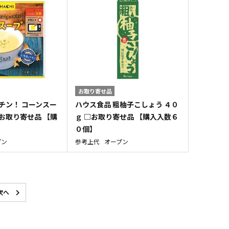
お取り寄せ品
チン！ コーンスー
ハウス食品 粗柚子こしょう ４０
お取り寄せ品 【購
ｇ □お取り寄せ品 【購入入数６
】
０個】
プン
参考上代
オープン