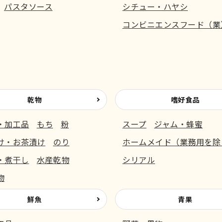
パスタソース
シチュー・ハヤシ
コンビニエンスフード（業
乾物
嗜好食品
・加工品
もち
粉
スープ
ジャム・蜂蜜
け・お茶漬け
のり
ホームメイド（業務用を除
・煮干し
水産乾物
シリアル
物
鮮魚
青果