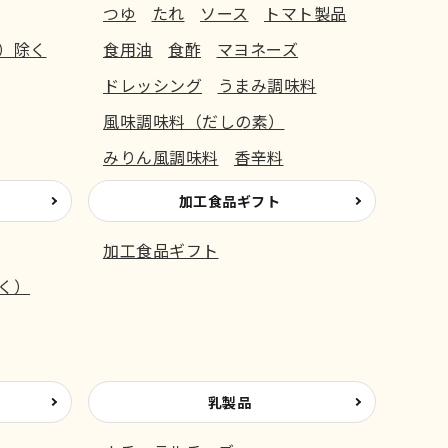
つゆ
たれ
ソース
トマト製品
）除く
食用油
食酢
マヨネーズ
ドレッシング
うまみ調味料
風味調味料（だしの素）
みりん風調味料
香辛料
加工食品ギフト
加工食品ギフト
く）
乳製品