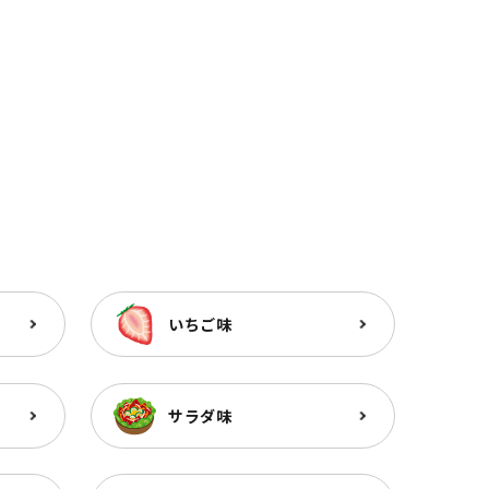
いちご味
サラダ味