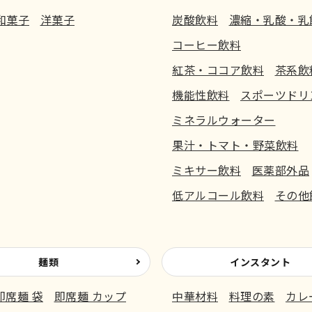
和菓子
洋菓子
炭酸飲料
濃縮・乳酸・乳
コーヒー飲料
紅茶・ココア飲料
茶系飲
機能性飲料
スポーツドリ
ミネラルウォーター
果汁・トマト・野菜飲料
ミキサー飲料
医薬部外品
低アルコール飲料
その他
麺類
インスタント
即席麺 袋
即席麺 カップ
中華材料
料理の素
カレ