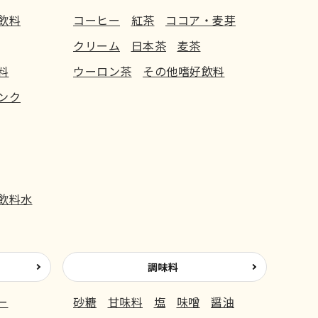
飲料
コーヒー
紅茶
ココア・麦芽
クリーム
日本茶
麦茶
料
ウーロン茶
その他嗜好飲料
ンク
飲料水
調味料
ー
砂糖
甘味料
塩
味噌
醤油