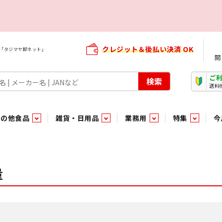
クレジット＆後払い決済 OK
屋「タジマヤ卸ネット」
閲
ご
検索
送料
その他食品
雑貨・日用品
業務用
特集
今
・生菓子
ま行
や行
加工食品ギフト
ら行
わ行
その他加工食品
鮮魚
青果
量
）
用品
タソース
キャンディ
紅茶・ココア飲料
ソース
エナジードリンク特集
嗜好食品
嗜好食品
和風調味料・洋風調味料・合せ調味料・香辛料・カレー類・エ
紙・生理用品
トマト製品
玩具菓子
嗜好飲料
嗜好飲料
茶系飲料
防臭・芳香剤
食用油
小箱・小袋ビスケット
飲料水
飲料水
東京のご当地お菓子
機能性飲料
食酢
菓子
菓子
殺虫・防虫剤
マヨネーズ
加工食品ギフト
加工食品ギフト
スポーツドリンク
お酒に合う！お
パッケージビス
化粧品
ドレッシ
そ
そ
ジナル商品（PB）
菓子
き物
その他飲料水
チルド飲料・デザート
チルド飲料・デザート
珍味
家庭消耗雑貨
吊下げ専用品
おすすめ・イチオシ商品
軽衣料
和日配
和日配
輸入品
台所用品
日配調理加工品
日配調理加工品
駄菓子
清掃用品
その他菓子
電気関