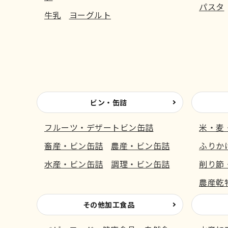
パスタ
牛乳
ヨーグルト
ビン・缶詰
フルーツ・デザートビン缶詰
米・麦
畜産・ビン缶詰
農産・ビン缶詰
ふりか
水産・ビン缶詰
調理・ビン缶詰
削り節
農産乾
その他加工食品