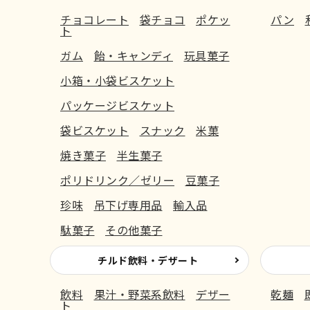
チョコレート
袋チョコ
ポケッ
パン
ト
ガム
飴・キャンディ
玩具菓子
小箱・小袋ビスケット
パッケージビスケット
袋ビスケット
スナック
米菓
焼き菓子
半生菓子
ポリドリンク／ゼリー
豆菓子
珍味
吊下げ専用品
輸入品
駄菓子
その他菓子
チルド飲料・デザート
飲料
果汁・野菜系飲料
デザー
乾麺
ト