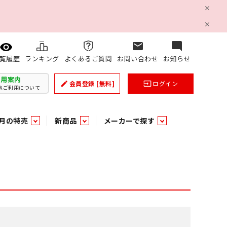
mail
mode_comment
ランキング
よくあるご質問
お問い合わせ
お知らせ
覧履歴
利用案内
会員登録
[無料]
ログイン
create
input
他ご利用について
月の特売
新商品
メーカーで探す
乳製品
和日配
日配調理加工品
バラ６０５
つまみ菓子・珍味
ケット
ング
の他加工食品
の他加工食品
ミネラルウォーター
雑貨季節品
うまみ調味料
袋ビスケット
業務用雑貨
ベビー用品
パン・生菓子
パン・生菓子
乾燥期の必需品！のど飴特集
果汁・トマト・野菜飲料
風味調味料（だしの素）
スナック
洗面浴室用品
みりん
みりん
米菓
鮮魚
鮮魚
連
文具
玩具
スポーツ用品
家庭補修
すべての業務用
すべての麺類
すべてのあ行
すべての飲料水
すべての調味料
すべての菓子