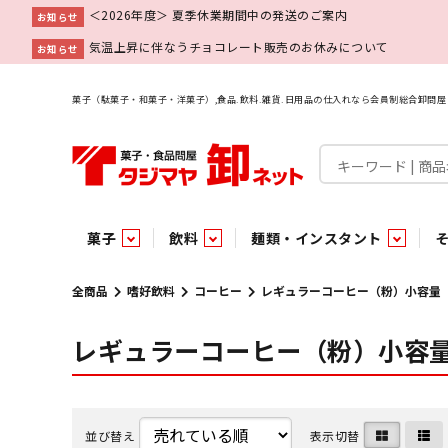
＜2026年度＞ 夏季休業期間中の発送のご案内
お知らせ
気温上昇に伴なうチョコレート販売のお休みについて
お知らせ
菓子（駄菓子・和菓子・洋菓子）,食品.飲料.雑貨.日用品の仕入れなら会員制総合卸問
菓子
飲料
麺類・インスタント
菓子
飲料水
麺類
調味料
雑貨
業務用
特集
今月の特売
新商品
あ行
パン・生菓子
インスタント
ペット関連
か行
嗜好飲料
ビン・缶詰
業務用非食品
さ行
チルド飲料・デザート
業務用非食品
乾物
た行
嗜好食品
な行
は行
パン
全商品
嗜好飲料
コーヒー
レギュラーコーヒー（粉）小容量
レギュラーコーヒー（粉）小容
チョコレート
炭酸飲料
乾麺
砂糖
洗剤
めん類・缶詰・びん詰・惣菜・乾物・その他（業務用
駄菓子特集
調味料
調味料
あ
い
即席麺 袋
甘味料
ヘアケア
インスタント
インスタント
う
濃縮・乳酸・乳飲料
切って使える！つり下げ４連・5連菓子
袋チョコ
え
塩
スキンケア
即席麺 カップ
お
味噌
ビン・缶詰
ビン・缶詰
ポケット
醤油
浴用剤
コーヒー飲料
パスタ
つゆ
ガム
麺類
麺類
口中衛生
たれ
パス
飴・
乾物
乾物
焼き菓子
ミキサー飲料
みりん風調味料
トイレ用品
当たり・占い付きのラッキーお菓子
青果
青果
ペット関連
ペット関連
半生菓子
洗濯用品
医薬部外品
香辛料
雑貨
雑貨
ポリドリンク／ゼリー
小物家具
業務用非食品
業務用非食品
低アルコール飲料
タジマヤ オリ
傘・袋物
業務用
業務用
豆
履
雑貨ギフト
その他雑貨
並び替え
表示切替