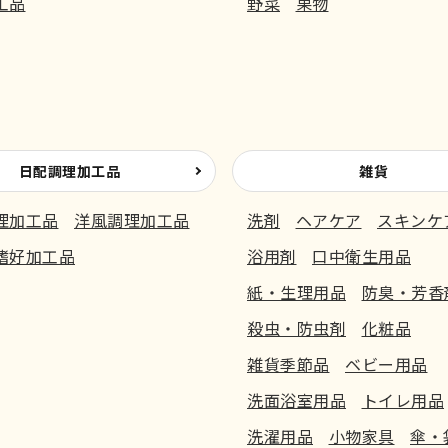
工品
野菜
果物
日配調理加工品
雑貨
理加工品
洋風調理加工品
洗剤
ヘアケア
スキンケ
嗜好加工品
浴用剤
口中衛生用品
紙・生理用品
防臭・芳香
殺虫・防虫剤
化粧品
雑貨季節品
ベビー用品
洗面浴室用品
トイレ用品
洗濯用品
小物家具
傘・