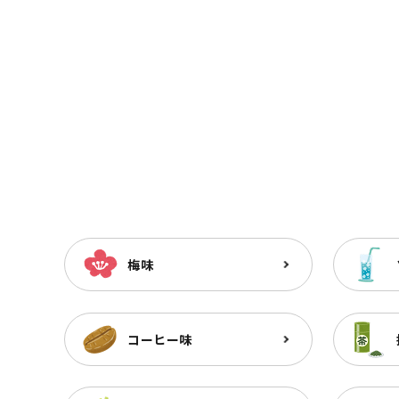
梅味
コーヒー味