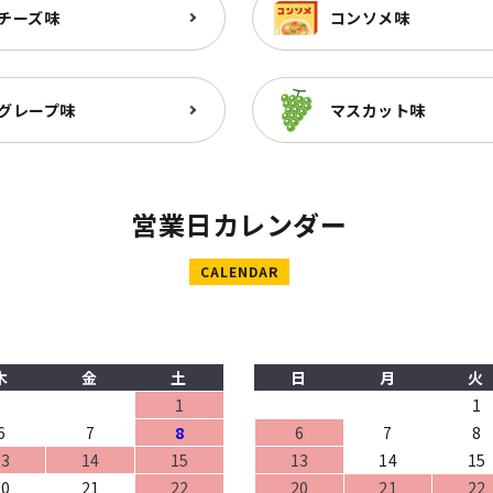
チーズ味
コンソメ味
グレープ味
マスカット味
営業日カレンダー
CALENDAR
木
金
土
日
月
火
1
1
6
7
8
6
7
8
13
14
15
13
14
15
20
21
22
20
21
22