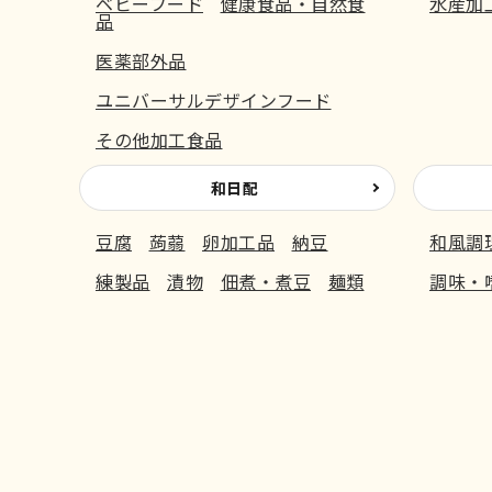
ベビーフード
健康食品・自然食
水産加
品
医薬部外品
ユニバーサルデザインフード
その他加工食品
和日配
豆腐
蒟蒻
卵加工品
納豆
和風調
練製品
漬物
佃煮・煮豆
麺類
調味・