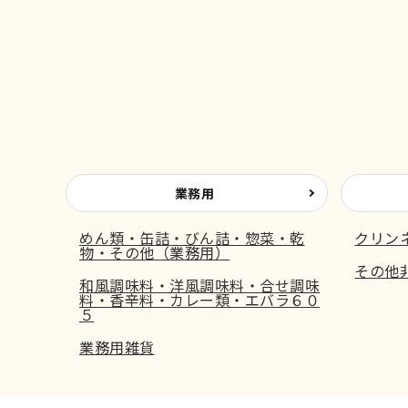
業務用
めん類・缶詰・びん詰・惣菜・乾
クリン
物・その他（業務用）
その他
和風調味料・洋風調味料・合せ調味
料・香辛料・カレー類・エバラ６０
５
業務用雑貨