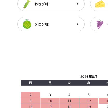
わさび味
メロン味
2026年8月
日
月
火
水
2
3
4
5
9
10
11
12
16
17
18
19