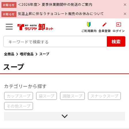
＜2026年度＞ 夏季休業期間中の発送のご案内
お知らせ
気温上昇に伴なうチョコレート販売のお休みについて
お知らせ
create
input
ご利用案内
会員登録
ログイン
検索
全商品
嗜好食品
スープ
スープ
カップスープ
袋スープ
調理スープ
スナックスープ
その他スープ