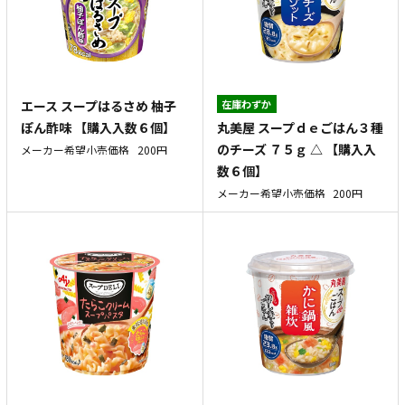
エース スープはるさめ 柚子
在庫わずか
丸美屋 スープｄｅごはん３種
ぽん酢味 【購入入数６個】
のチーズ ７５ｇ △ 【購入入
メーカー希望小売価格
200円
数６個】
メーカー希望小売価格
200円