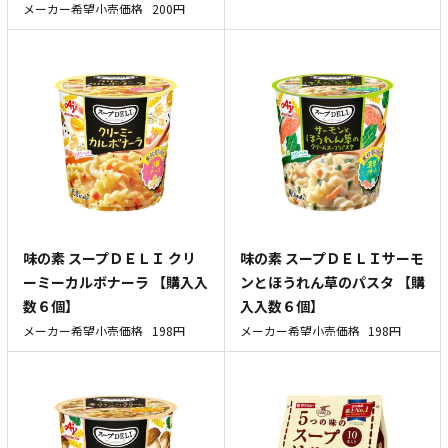
メーカー希望小売価格
200円
味の素 スープＤＥＬＩ クリ
味の素 スープＤＥＬＩサーモ
ーミーカルボナーラ 【購入入
ンとほうれん草のパスタ 【購
数６個】
入入数６個】
メーカー希望小売価格
198円
メーカー希望小売価格
198円