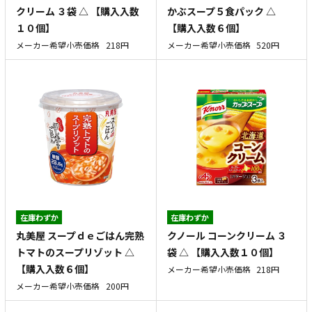
クリーム ３袋 △ 【購入入数
かぶスープ５食パック △
１０個】
【購入入数６個】
メーカー希望小売価格
218円
メーカー希望小売価格
520円
在庫わずか
在庫わずか
丸美屋 スープｄｅごはん完熟
クノール コーンクリーム ３
トマトのスープリゾット △
袋 △ 【購入入数１０個】
【購入入数６個】
メーカー希望小売価格
218円
メーカー希望小売価格
200円