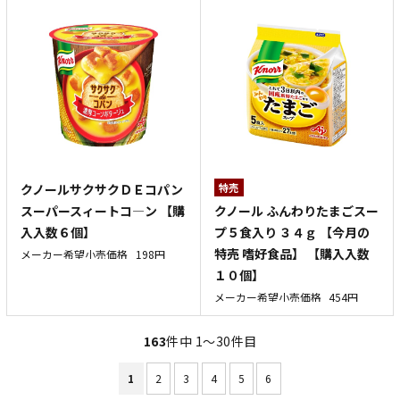
クノールサクサクＤＥコパン
特売
クノール ふんわりたまごスー
スーパースィートコ―ン 【購
プ５食入り ３４ｇ 【今月の
入入数６個】
特売 嗜好食品】 【購入入数
メーカー希望小売価格
198円
１０個】
メーカー希望小売価格
454円
163
件中 1〜30件目
1
2
3
4
5
6