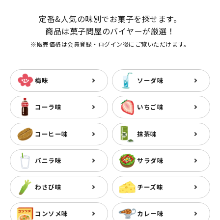
定番&人気の味別でお菓子を探せます。
商品は菓子問屋のバイヤーが厳選！
※販売価格は会員登録・ログイン後にご覧いただけます。
梅味
ソーダ味
コーラ味
いちご味
コーヒー味
抹茶味
バニラ味
サラダ味
わさび味
チーズ味
コンソメ味
カレー味