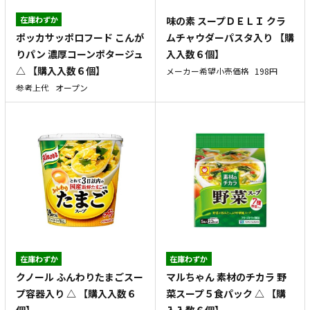
在庫わずか
味の素 スープＤＥＬＩ クラ
ポッカサッポロフード こんが
ムチャウダーパスタ入り 【購
りパン 濃厚コーンポタージュ
入入数６個】
△ 【購入入数６個】
メーカー希望小売価格
198円
参考上代
オープン
在庫わずか
在庫わずか
クノール ふんわりたまごスー
マルちゃん 素材のチカラ 野
プ容器入り △ 【購入入数６
菜スープ５食パック △ 【購