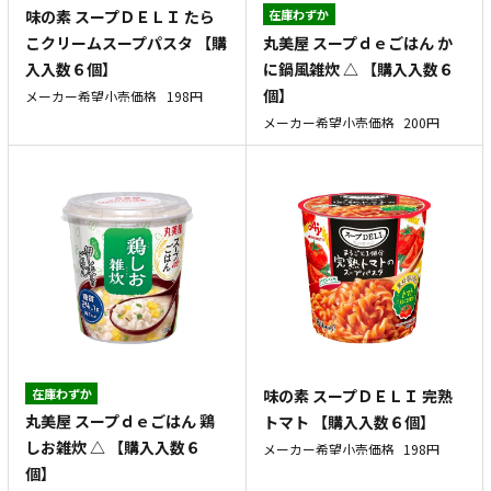
味の素 スープＤＥＬＩ たら
在庫わずか
丸美屋 スープｄｅごはん か
こクリームスープパスタ 【購
に鍋風雑炊 △ 【購入入数６
入入数６個】
個】
メーカー希望小売価格
198円
メーカー希望小売価格
200円
在庫わずか
味の素 スープＤＥＬＩ 完熟
丸美屋 スープｄｅごはん 鶏
トマト 【購入入数６個】
しお雑炊 △ 【購入入数６
メーカー希望小売価格
198円
個】