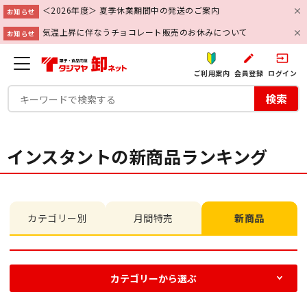
＜2026年度＞ 夏季休業期間中の発送のご案内
お知らせ
気温上昇に伴なうチョコレート販売のお休みについて
お知らせ
create
input
ご利用案内
会員登録
ログイン
検索
インスタントの新商品ランキング
カテゴリー別
月間特売
新商品
カテゴリーから選ぶ